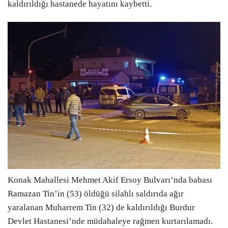
kaldırıldığı hastanede hayatını kaybetti.
SPOR
Youtube
SANAT
LinkedIn
YAŞAM
Telegram
TÜRK DÜNYASI
VİDEO GALERİ
FOTO GALERİ
MAGAZİN
Konak Mahallesi Mehmet Akif Ersoy Bulvarı’nda babası
Ramazan Tin’in (53) öldüğü silahlı saldırıda ağır
yaralanan Muharrem Tin (32) de kaldırıldığı Burdur
Devlet Hastanesi’nde müdahaleye rağmen kurtarılamadı.