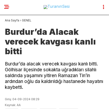
31.2
°
BURSA
Ana Sayfa
›
GENEL
GALERİ
VİDEO
YAZARLAR
Burdur’da Alacak
verecek kavgası kanlı
YAZARLAR
bitti
SON DAKİKA
GENEL
Burdur’da alacak verecek kavgası kanlı bitti.
Gölhisar ilçesinde sokakta uğradıkları silahlı
GÜNCEL
saldırıda yaşamını yitiren Ramazan Tin’in
ardından oğlu da kaldırıldığı hastanede hayatını
GÜNDEM
kaybetti.
HABERLER
Giriş: 04-09-2024 08:29
Kaynak: AA
DÜNYA