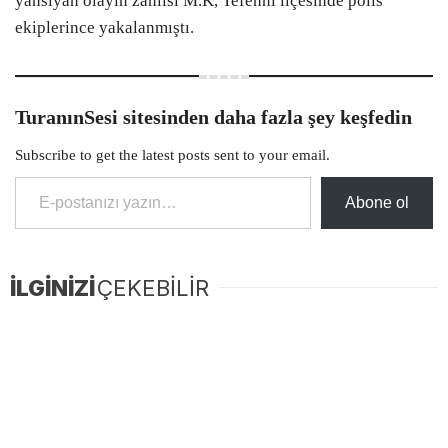
yansıyan olayın zanlısı M.K, Tefenni ilçesinde polis
ekiplerince yakalanmıştı.
TuranınSesi sitesinden daha fazla şey keşfedin
Subscribe to get the latest posts sent to your email.
E-postanızı yazın…
Abone ol
İLGİNİZİ
ÇEKEBİLİR