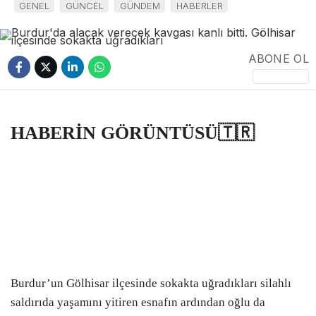
GENEL
GÜNCEL
GÜNDEM
HABERLER
POLİTİKA
EKONOMİ
ABONE OL
BURSA
BURSA BÜYÜKŞEHİR
HABERİN GÖRÜNTÜSÜ🇹🇷
WhatsApp
ASAYİŞ
İhbar Hattı
TEKNOLOJİ
EĞİTİM
Facebook
YEREL HABERLER
METEOROLOJİ
Burdur’un Gölhisar ilçesinde sokakta uğradıkları silahlı
saldırıda yaşamını yitiren esnafın ardından oğlu da
SAĞLIK
Instagram