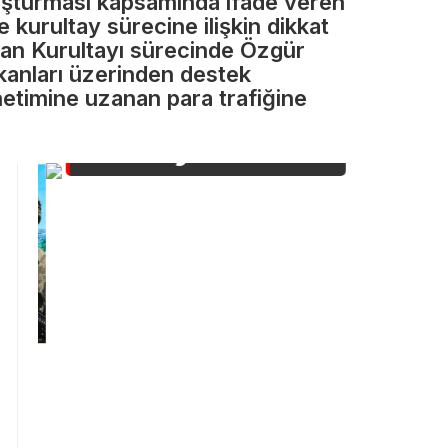
yıllarca
ruşturması kapsamında ifade veren
 kurultay sürecine ilişkin dikkat
uğraştı,
ğan Kurultayı sürecinde Özgür
mkanları üzerinden destek
imzayı
önetimine uzanan para trafiğine
Türkiye attı
De
i
ya
n
göl
ya
Er
me