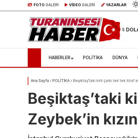
FOTO
GALERİ
VİDEO
GALERİ
YAZARLAR
DOL
HABERLER
POLİTİKA
DÜNYA
Ana Sayfa
›
POLİTİKA
›
Beşiktaş’taki kirli çarkı tek tek itira
Beşiktaş’taki ki
Zeybek’in kızı