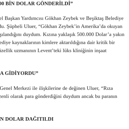
00 BİN DOLAR GÖNDERİLDİ”
enel Başkan Yardımcısı Gökhan Zeybek ve Beşiktaş Belediye
oldu. Şüpheli Uluer, “Gökhan Zeybek’in Amerika’da okuyan
rşılandığını duydum. Kızına yaklaşık 500.000 Dolar’a yakın
diye kaynaklarının kimlere aktarıldığına dair kritik bir
üzellik uzmanının Levent’teki lüks kliniğinin inşaat
A GİDİYORDU”
enel Merkezi ile ilişkilerine de değinen Uluer, “Rıza
üzenli olarak para gönderdiğini duydum ancak bu paranın
İN DOLAR DAĞITILDI