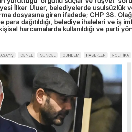
nın yürüttüğü ‘örgütlü suçlar ve rüşvet’ so
da Kara
si İlker Uluer, belediyelerde usulsüzlük ve
urma dosyasına giren ifadede; CHP 38. Ola
Tel Aviv
 para dağıtıldığı, belediye ihaleleri ve iş i
kişisel harcamalarda kullanıldığı ve parti y
esine
ağzındaki
!
baklayı
ASAYİŞ
GENEL
GÜNCEL
GÜNDEM
HABERLER
POLİTİKA
aşları
çıkardı: İsrail’
endişelendire
ya
Türk hamlesi
yan
e
syon