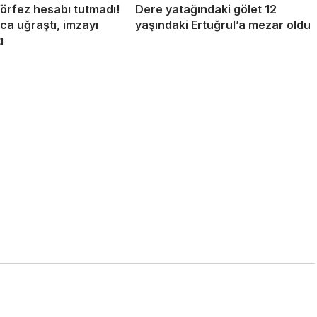
örfez hesabı tutmadı!
Dere yatağındaki gölet 12
rca uğraştı, imzayı
yaşındaki Ertuğrul’a mezar oldu
ı