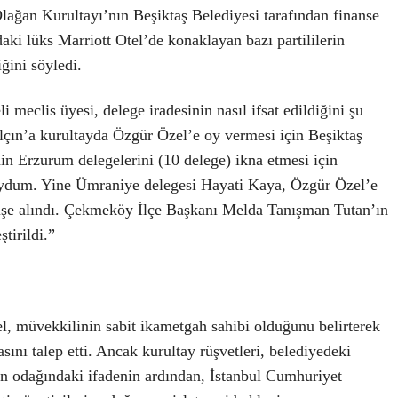
ağan Kurultayı’nın Beşiktaş Belediyesi tarafından finanse
aki lüks Marriott Otel’de konaklayan bazı partililerin
ğini söyledi.
i meclis üyesi, delege iradesinin nasıl ifsat edildiğini şu
alçın’a kurultayda Özgür Özel’e oy vermesi için Beşiktaş
nin Erzurum delegelerini (10 delege) ikna etmesi için
uydum. Yine Ümraniye delegesi Hayati Kaya, Özgür Özel’e
 işe alındı. Çekmeköy İlçe Başkanı Melda Tanışman Tutan’ın
tirildi.”
, müvekkilinin sabit ikametgah sahibi olduğunu belirterek
sını talep etti. Ancak kurultay rüşvetleri, belediyedeki
ın odağındaki ifadenin ardından, İstanbul Cumhuriyet