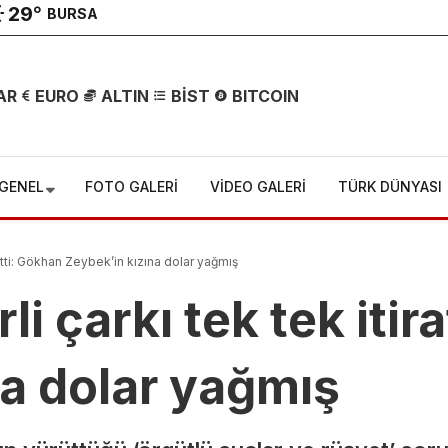
29
°
BURSA
AR
EURO
ALTIN
BİST
BITCOIN
GENEL
FOTO GALERİ
VİDEO GALERİ
TÜRK DÜNYASI
f etti: Gökhan Zeybek’in kızına dolar yağmış
rli çarkı tek tek itir
na dolar yağmış