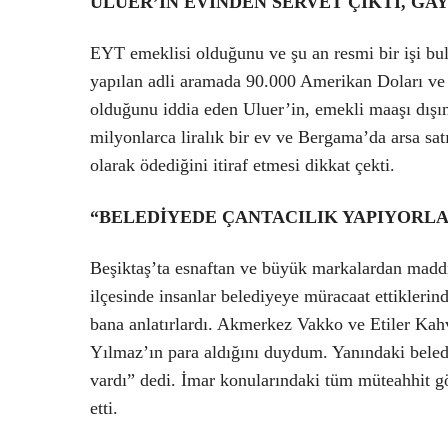
ULUER’İN EVİNDEN SERVET ÇIKTI, G
EYT emeklisi olduğunu ve şu an resmi bir işi bu
yapılan adli aramada 90.000 Amerikan Doları ve 5
olduğunu iddia eden Uluer’in, emekli maaşı dışı
milyonlarca liralık bir ev ve Bergama’da arsa satı
olarak ödediğini itiraf etmesi dikkat çekti.
“BELEDİYEDE ÇANTACILIK YAPIYORL
Beşiktaş’ta esnaftan ve büyük markalardan maddi 
ilçesinde insanlar belediyeye müracaat ettikler
bana anlatırlardı. Akmerkez Vakko ve Etiler Ka
Yılmaz’ın para aldığını duydum. Yanındaki belediy
vardı” dedi. İmar konularındaki tüm müteahhit gö
etti.