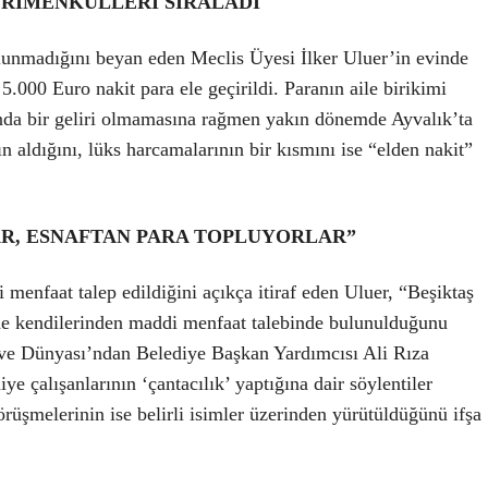
AYRİMENKULLERİ SIRALADI
lunmadığını beyan eden Meclis Üyesi İlker Uluer’in evinde
.000 Euro nakit para ele geçirildi. Paranın aile birikimi
nda bir geliri olmamasına rağmen yakın dönemde Ayvalık’ta
n aldığını, lüks harcamalarının bir kısmını ise “elden nakit”
AR, ESNAFTAN PARA TOPLUYORLAR”
menfaat talep edildiğini açıkça itiraf eden Uluer, “Beşiktaş
inde kendilerinden maddi menfaat talebinde bulunulduğunu
hve Dünyası’ndan Belediye Başkan Yardımcısı Ali Rıza
e çalışanlarının ‘çantacılık’ yaptığına dair söylentiler
rüşmelerinin ise belirli isimler üzerinden yürütüldüğünü ifşa