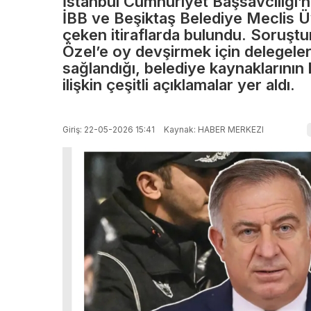
İstanbul Cumhuriyet Başsavcılığı’
Bursa’
İBB ve Beşiktaş Belediye Meclis Üye
çeken itiraflarda bulundu. Soruşt
BURSA’da 10
Para
Özel’e oy devşirmek için delegelere
sağlandığı, belediye kaynaklarının 
Mahalleyi
Şebek
ilişkin çeşitli açıklamalar yer aldı.
Rahatlatacak
Darbe
Giriş: 22-05-2026 15:41
Kaynak: HABER MERKEZI
Dev Su
Vatand
Yatırımı!
Hesap
Çalışmalarda
Açma
Yüzde 70
Zorla
Seviyesine
Çetey
Ulaşıldı
Opera