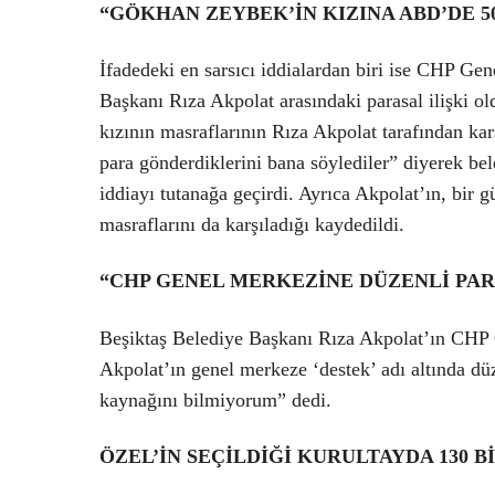
“GÖKHAN ZEYBEK’İN KIZINA ABD’DE 5
İfadedeki en sarsıcı iddialardan biri ise CHP G
Başkanı Rıza Akpolat arasındaki parasal ilişki 
kızının masraflarının Rıza Akpolat tarafından ka
para gönderdiklerini bana söylediler” diyerek bele
iddiayı tutanağa geçirdi. Ayrıca Akpolat’ın, bir g
masraflarını da karşıladığı kaydedildi.
“CHP GENEL MERKEZİNE DÜZENLİ PAR
Beşiktaş Belediye Başkanı Rıza Akpolat’ın CHP G
Akpolat’ın genel merkeze ‘destek’ adı altında d
kaynağını bilmiyorum” dedi.
ÖZEL’İN SEÇİLDİĞİ KURULTAYDA 130 B