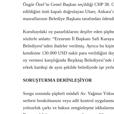
Özgür Özel’in Genel Başkan seçildiği CHP 38. Ol
edildiğini üstü kapalı doğrulayan Uluer, Ankara’d
masraflarının Belediye Başkanı tarafından ödendi
Kurultaydaki oy pazarlıklarını deşifre eden şüphel
sözlerle anlattı: “Erzurum İl Başkanı Safi Karay
Belediyesi’nden ihaleler verilmiş. Ayrıca bu kişi
kendisine 130.000 USD nakit para verildiğini d
oy vermesi karşılığında Beşiktaş Belediyesi’nde
erkek kardeşi de aynı şekilde belediyede işe yerleş
SORUŞTURMA DERİNLEŞİYOR
Sorgu sonunda şüpheli müdafi Av. Yağmur Yüksel
serbest bırakılmasını veya adli kontrol uygulanma
yolsuzluk çarkı ve haksız zenginleşme iddiaların