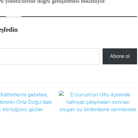
ti yöneticilerine doğru genişletmesi bekleniyor.
eşfedin
Abone ol