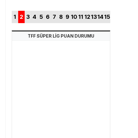
1
2
3
4
5
6
7
8
9
10
11
12
13
14
15
TFF SÜPER LİG PUAN DURUMU