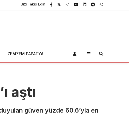
Bizi Takip Edin
ZEMZEM PAPATYA
ı aştı
Bursa’da
a duyulan güven yüzde 60.6’yla en
Tavuk
Bu