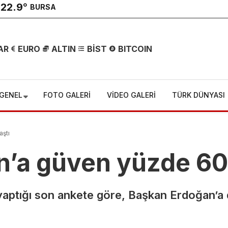
22.9
°
BURSA
AR
EURO
ALTIN
BİST
BITCOIN
GENEL
FOTO GALERİ
VİDEO GALERİ
TÜRK DÜNYASI
aştı
Bursa OSB’de
’a güven yüzde 60’
Korkutan
n yaptığı son ankete göre, Başkan Erdoğan’
Kaza! İnşaat
Mühendisi