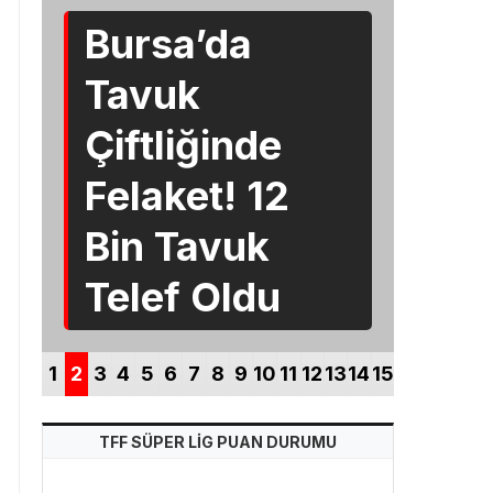
Çiftliğinde
Ha
Felaket! 12
Ka
Bin Tavuk
İha
Telef Oldu
Mil
Re
Be
1
2
3
4
5
6
7
8
9
10
11
12
13
14
15
TFF SÜPER LİG PUAN DURUMU