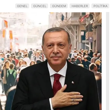
Elektrik
GENEL
GÜNCEL
GÜNDEM
HABERLER
POLİTİKA
Akımına
Kapıldı
i’de
tobüs
 1 ölü,
alı