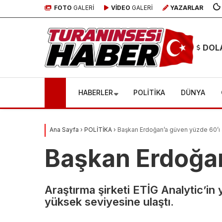
FOTO
GALERİ
VİDEO
GALERİ
YAZARLAR
DOL
HABERLER
POLİTİKA
DÜNYA
Ana Sayfa
›
POLİTİKA
›
Başkan Erdoğan’a güven yüzde 60’ı 
Başkan Erdoğan
Araştırma şirketi ETİG Analytic’i
Bursa’da
yüksek seviyesine ulaştı.
şüpheli ölüm: