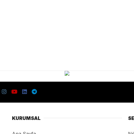
KURUMSAL
S
Ana Sayfa
Nö