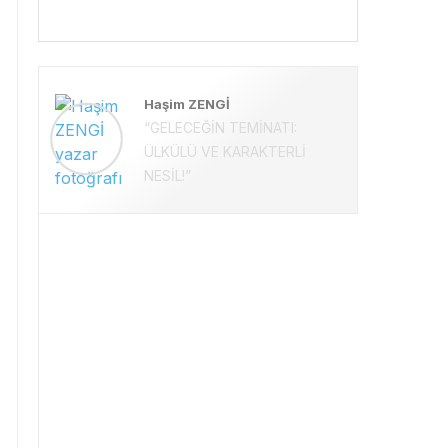
Haşim ZENGİ
“GELECEĞİN TEMİNATI:
ÜLKÜLÜ VE KARAKTERLİ
NESİL!”