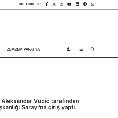
Bizi Takip Edin
İran’dan
ZEMZEM PAPATYA
müzakere
açıklaması…
‘Hürmüz
konusunda
anlaşmaya
 Aleksandar Vucic tarafından
So
en
nlığı Sarayı’na giriş yaptı.
vardık’
Ne