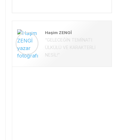
Haşim ZENGİ
“GELECEĞİN TEMİNATI:
ÜLKÜLÜ VE KARAKTERLİ
NESİL!”