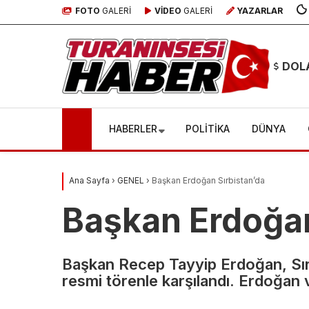
FOTO
GALERİ
VİDEO
GALERİ
YAZARLAR
DOL
HABERLER
POLİTİKA
DÜNYA
Ana Sayfa
›
GENEL
›
Başkan Erdoğan Sırbistan’da
Usulsüz yolla
Başkan Erdoğan
vatandaşlık
Bursa
Başkan Recep Tayyip Erdoğan, Sır
almaya
Büyük
resmi törenle karşılandı. Erdoğan 
çalışanlara
Beledi