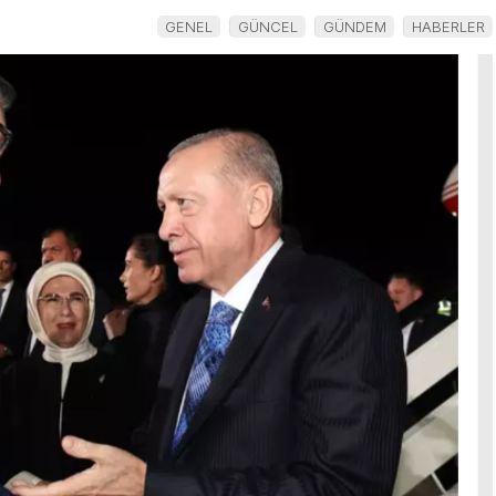
Dev Adım!
GENEL
GÜNCEL
GÜNDEM
HABERLER
i
Şampiyonlar
lendirme!
Ligi Kapısı
 ZENGİ
Aralandı
natörü