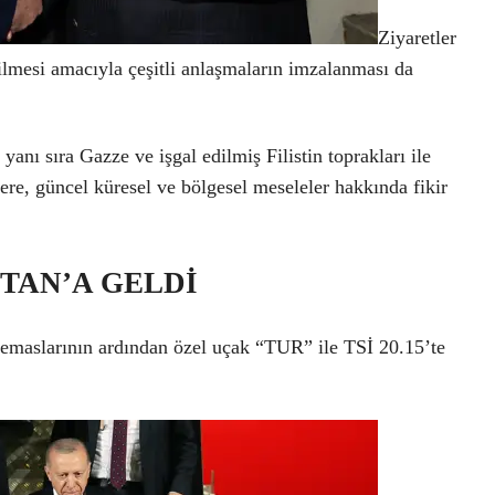
Ziyaretler
tirilmesi amacıyla çeşitli anlaşmaların imzalanması da
anı sıra Gazze ve işgal edilmiş Filistin toprakları ile
zere, güncel küresel ve bölgesel meseleler hakkında fikir
TAN’A GELDİ
emaslarının ardından özel uçak “TUR” ile TSİ 20.15’te