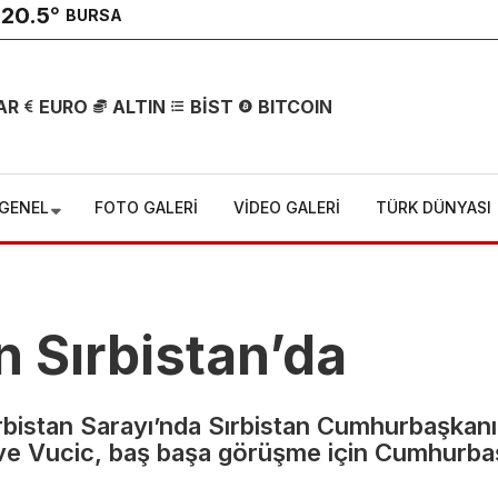
20.5
°
BURSA
AR
EURO
ALTIN
BİST
BITCOIN
GENEL
FOTO GALERİ
VİDEO GALERİ
TÜRK DÜNYASI
 Sırbistan’da
bistan Sarayı’nda Sırbistan Cumhurbaşkanı
şehir
Fenerbahçe’d
ve Vucic, baş başa görüşme için Cumhurbaşka
yespor’da