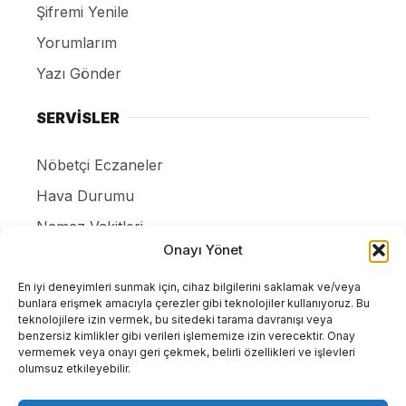
Şifremi Yenile
Yorumlarım
Yazı Gönder
SERVİSLER
Nöbetçi Eczaneler
Hava Durumu
Namaz Vakitleri
Onayı Yönet
Canlı Tv İzle
Puan Durumları
En iyi deneyimleri sunmak için, cihaz bilgilerini saklamak ve/veya
bunlara erişmek amacıyla çerezler gibi teknolojiler kullanıyoruz. Bu
Resmi ilanlar
teknolojilere izin vermek, bu sitedeki tarama davranışı veya
benzersiz kimlikler gibi verileri işlememize izin verecektir. Onay
Gizlilik Politikası
vermemek veya onayı geri çekmek, belirli özellikleri ve işlevleri
olumsuz etkileyebilir.
İletişim