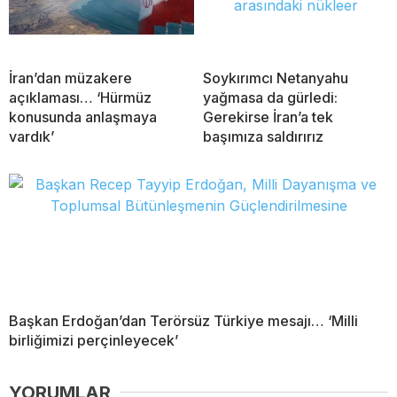
İran’dan müzakere
Soykırımcı Netanyahu
açıklaması… ‘Hürmüz
yağmasa da gürledi:
konusunda anlaşmaya
Gerekirse İran’a tek
vardık’
başımıza saldırırız
Başkan Erdoğan’dan Terörsüz Türkiye mesajı… ‘Milli
birliğimizi perçinleyecek’
YORUMLAR