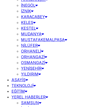
İNEGÖL
İZNİK
KARACABEY
KELES
KESTEL
MUDANYA
MUSTAFAKEMALPAŞA
NİLÜFER
ORHANELİ
ORHANGAZİ
OSMANGAZİ
YENİŞEHİR
YILDIRIM
ASAYİŞ
TEKNOLOJİ
EĞİTİM
YEREL HABERLER
SAMSUN