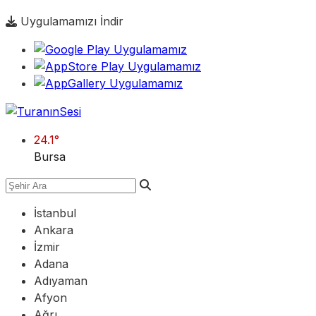
Uygulamamızı İndir
24.1
°
Bursa
İstanbul
Ankara
İzmir
Adana
Adıyaman
Afyon
Ağrı