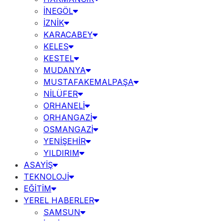
İNEGÖL
İZNİK
KARACABEY
KELES
KESTEL
MUDANYA
MUSTAFAKEMALPAŞA
NİLÜFER
ORHANELİ
ORHANGAZİ
OSMANGAZİ
YENİŞEHİR
YILDIRIM
ASAYİŞ
TEKNOLOJİ
EĞİTİM
YEREL HABERLER
SAMSUN