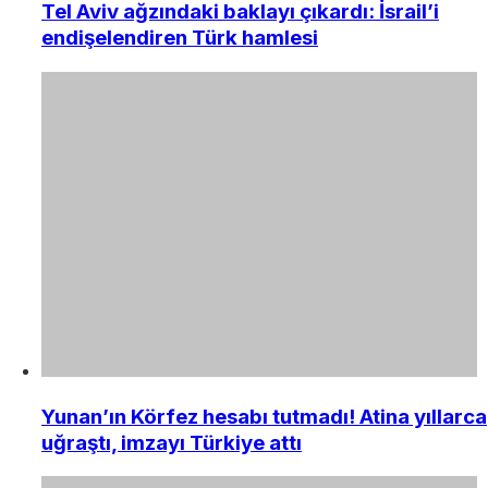
Tel Aviv ağzındaki baklayı çıkardı: İsrail’i
endişelendiren Türk hamlesi
Yunan’ın Körfez hesabı tutmadı! Atina yıllarca
uğraştı, imzayı Türkiye attı