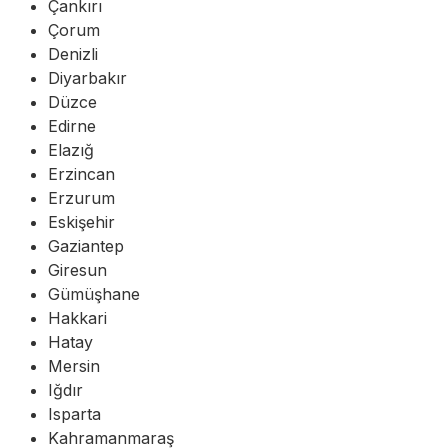
Çankırı
Çorum
Denizli
Diyarbakır
Düzce
Edirne
Elazığ
Erzincan
Erzurum
Eskişehir
Gaziantep
Giresun
Gümüşhane
Hakkari
Hatay
Mersin
Iğdır
Isparta
Kahramanmaraş