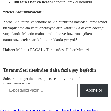
180 farklı banka hesabı
dondurularak el konuldu.
“Nefes Aldırılmayacak!”
Zorbalıkla, faizle ve tehditle halkın huzuruna kasteden, terör sevici
bu yapılanmalara karşı operasyonların kararlılıkla devam edeceği
vurgulandı. Milletin malına, mülküne ve huzuruna çöken
namussuz çetelere artık bu topraklarda yer yok!
Haber:
Mahmut PAÇAL / TuranınSesi Haber Merkezi
TuranınSesi sitesinden daha fazla şey keşfedin
Subscribe to get the latest posts sent to your email.
E-postanızı yazın…
Abone ol
25 milyar lira
ankara operasyon
diyarbakır haberleri