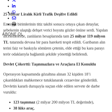
25 Milyar Liralık Kirli Trafik Deşifre Edildi
Emniyet birimlerinin titiz takibi sonucu ortaya çıkan detaylar,
şebekenin ulaştığı dehşet verici boyutu gözler önüne serdi. Yapılan
ABONE OL
incelemelerde, zanlıların hesaplarında tam
25 milyar 119 milyon
TL
tutarında devasa bir para hareketi tespit edildi. Garibanın alın
terini faiz ve baskıyla sömüren çetenin, elde ettiği bu kara parayı
terör odaklarıyla bağlantılı şekilde yönettiği belirlendi.
Devlet Çökertti: Taşınmazlara ve Araçlara El Konuldu
Operasyon kapsamında gözaltına alınan 32 kişiden 18’i
çıkarıldıkları mahkemece tutuklanarak cezaevine gönderildi.
Devletin kararlı duruşuyla suçtan elde edilen servete de darbe
vuruldu:
123 taşınmaz
(2 milyar 200 milyon TL değerinde),
38 lüks araç
,