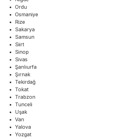
Ordu
Osmaniye
Rize
Sakarya
Samsun
Siirt
Sinop
Sivas
Şanlıurfa
Şırnak
Tekirdağ
Tokat
Trabzon
Tunceli
Uşak
Van
Yalova
Yozgat