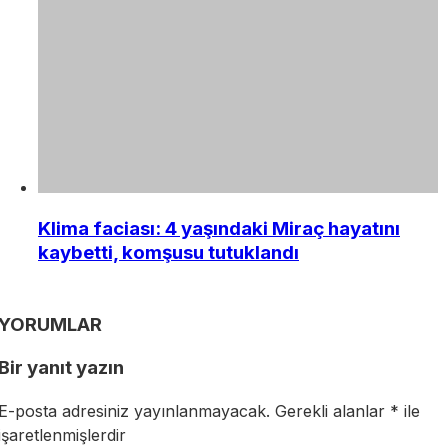
Klima faciası: 4 yaşındaki Miraç hayatını
kaybetti, komşusu tutuklandı
YORUMLAR
Bir yanıt yazın
E-posta adresiniz yayınlanmayacak.
Gerekli alanlar
*
ile
işaretlenmişlerdir