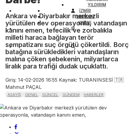
YILDIRIM
İZMİR
Ankara ve Diyarbakır merkezli
SAMSUN
yürütülen dev operasyonla, vatandaşın
KIBRIS
kanını emen, tefecilik ve zorbalıkla
milleti haraca bağlayan terör
sempatizanı suç örgütü çökertildi. Borç
batağına sürükledikleri vatandaşların
malına çöken şebekenin, milyarlarca
liralık para trafiği dudak uçuklattı.
Giriş: 14-02-2026 16:55
Kaynak: TURANINSESİ 🇹🇷
Mahmut PAÇAL
ASAYİŞ
GENEL
GÜNCEL
GÜNDEM
HABERLER