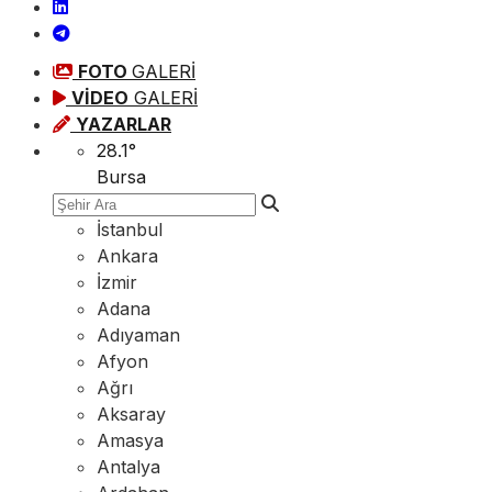
FOTO
GALERİ
VİDEO
GALERİ
YAZARLAR
28.1
°
Bursa
İstanbul
Ankara
İzmir
Adana
Adıyaman
Afyon
Ağrı
Aksaray
Amasya
Antalya