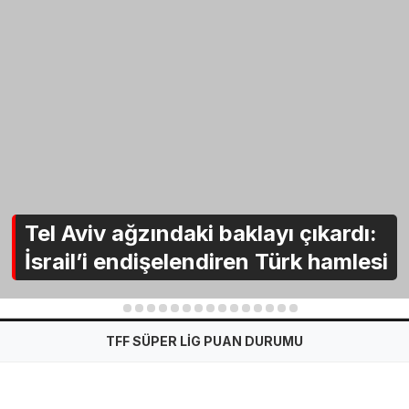
Tel Aviv ağzındaki baklayı çıkardı:
İsrail’i endişelendiren Türk hamlesi
1
2
3
4
5
6
7
8
9
10
11
12
13
14
15
TFF SÜPER LİG PUAN DURUMU