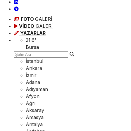
FOTO
GALERİ
VİDEO
GALERİ
YAZARLAR
21.6
°
Bursa
İstanbul
Ankara
İzmir
Adana
Adıyaman
Afyon
Ağrı
Aksaray
Amasya
Antalya