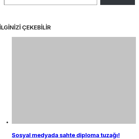
İLGİNİZİ
ÇEKEBİLİR
Sosyal medyada sahte diploma tuzağı!