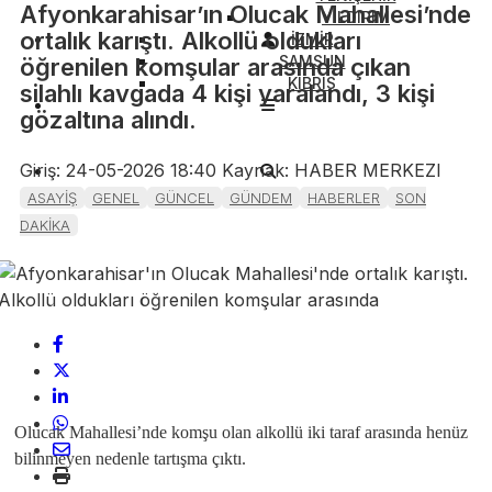
Afyonkarahisar’ın Olucak Mahallesi’nde
YILDIRIM
ortalık karıştı. Alkollü oldukları
İZMİR
SAMSUN
öğrenilen komşular arasında çıkan
KIBRIS
silahlı kavgada 4 kişi yaralandı, 3 kişi
gözaltına alındı.
Giriş: 24-05-2026 18:40
Kaynak: HABER MERKEZI
ASAYİŞ
GENEL
GÜNCEL
GÜNDEM
HABERLER
SON
DAKİKA
Olucak Mahallesi’nde komşu olan alkollü iki taraf arasında henüz
bilinmeyen nedenle tartışma çıktı.