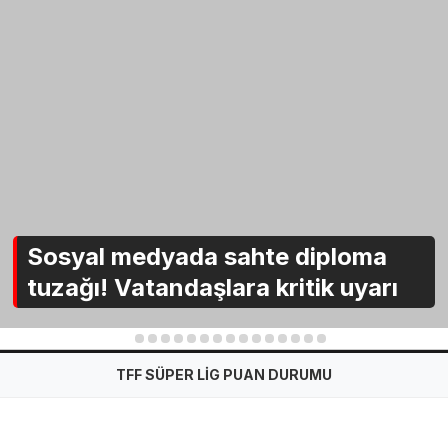
Sosyal medyada sahte diploma
tuzağı! Vatandaşlara kritik uyarı
1
2
3
4
5
6
7
8
9
10
11
12
13
14
15
TFF SÜPER LİG PUAN DURUMU