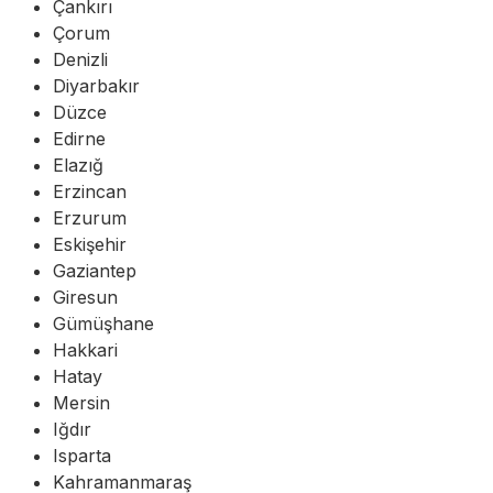
Çankırı
Çorum
Denizli
Diyarbakır
Düzce
Edirne
Elazığ
Erzincan
Erzurum
Eskişehir
Gaziantep
Giresun
Gümüşhane
Hakkari
Hatay
Mersin
Iğdır
Isparta
Kahramanmaraş