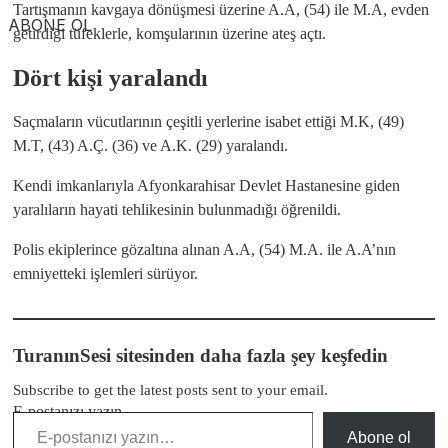
Tartışmanın kavgaya dönüşmesi üzerine A.A, (54) ile M.A, evden
ABONE OL
getirdiği tüfeklerle, komşularının üzerine ateş açtı.
Dört kişi yaralandı
Saçmaların vücutlarının çeşitli yerlerine isabet ettiği M.K, (49)
M.T, (43) A.Ç. (36) ve A.K. (29) yaralandı.
Kendi imkanlarıyla Afyonkarahisar Devlet Hastanesine giden
yaralıların hayati tehlikesinin bulunmadığı öğrenildi.
Polis ekiplerince gözaltına alınan A.A, (54) M.A. ile A.A’nın
emniyetteki işlemleri sürüyor.
TuranınSesi sitesinden daha fazla şey keşfedin
Subscribe to get the latest posts sent to your email.
E-postanızı yazın…
Abone ol