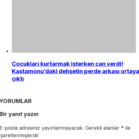
Çocukları kurtarmak isterken can verdi!
Kastamonu’daki dehşetin perde arkası ortay
çıktı
YORUMLAR
Bir yanıt yazın
E-posta adresiniz yayınlanmayacak.
Gerekli alanlar
*
ile
işaretlenmişlerdir