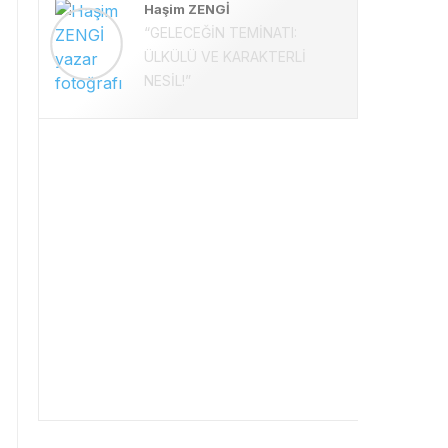
Haşim ZENGİ
“GELECEĞİN TEMİNATI:
ÜLKÜLÜ VE KARAKTERLİ
NESİL!”