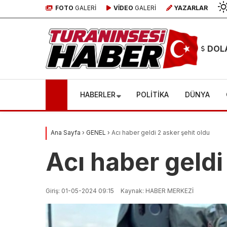
FOTO
GALERİ
VİDEO
GALERİ
YAZARLAR
DOL
HABERLER
POLİTİKA
DÜNYA
Ana Sayfa
›
GENEL
›
Acı haber geldi 2 asker şehit oldu
Manisa
Acı haber geldi
Kıskançlık
veda! S
Giriş: 01-05-2024 09:15
Kaynak: HABER MERKEZİ
cinayetinde
saldır
karar çıktı!
yaşam