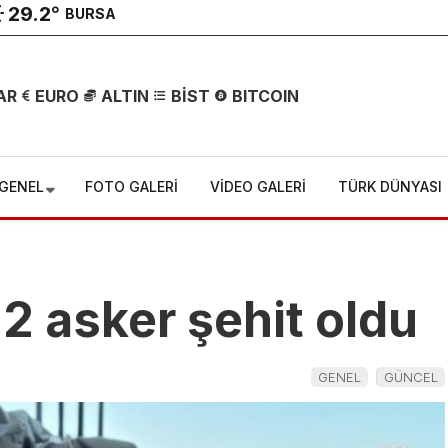
29.2
°
BURSA
AR
EURO
ALTIN
BİST
BITCOIN
GENEL
FOTO GALERİ
VİDEO GALERİ
TÜRK DÜNYASI
Sosyal
’da acı
medyada
 2 asker şehit oldu
ilahlı
sahte diplom
GENEL
GÜNCEL
ıda
tuzağı!
ını
Vatandaşlara