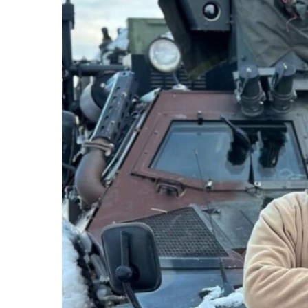
Eşini öldüren
yitire
sanığa
ve oğu
ağırlaştırılmış
yolcu
müebbet
uğurla