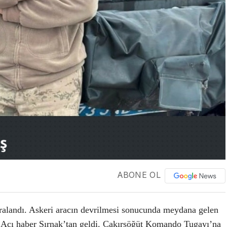
ABONE OL
yaralandı. Askeri aracın devrilmesi sonucunda meydana gelen
. Acı haber Şırnak’tan geldi. Çakırsöğüt Komando Tugayı’na