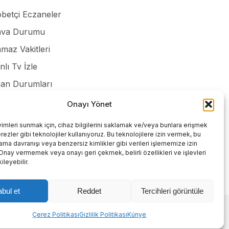
betçi Eczaneler
va Durumu
maz Vakitleri
nlı Tv İzle
an Durumları
smi ilanlar
Onayı Yönet
lilik Politikası
yimleri sunmak için, cihaz bilgilerini saklamak ve/veya bunlara erişmek
ezler gibi teknolojiler kullanıyoruz. Bu teknolojilere izin vermek, bu
tişim
rama davranışı veya benzersiz kimlikler gibi verileri işlememize izin
 Onay vermemek veya onayı geri çekmek, belirli özellikleri ve işlevleri
leyebilir.
bul et
Reddet
Tercihleri görüntüle
Abone ol
Çerez Politikası
Gizlilik Politikası
Künye