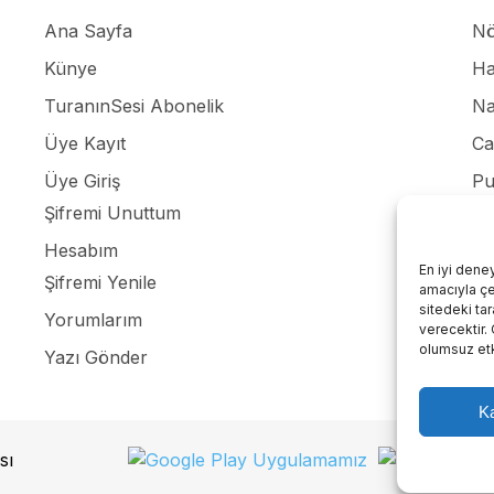
Ana Sayfa
Nö
Künye
Ha
TuranınSesi Abonelik
Na
Üye Kayıt
Ca
Üye Giriş
Pu
Şifremi Unuttum
Re
Hesabım
Giz
En iyi dene
Şifremi Yenile
amacıyla çer
İle
sitedeki ta
Yorumlarım
verecektir.
olumsuz etki
Yazı Gönder
Ka
sı