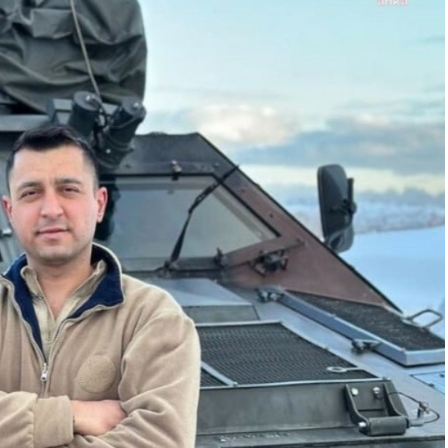
n baba
kritik uyarı
l son
luğuna
ndı