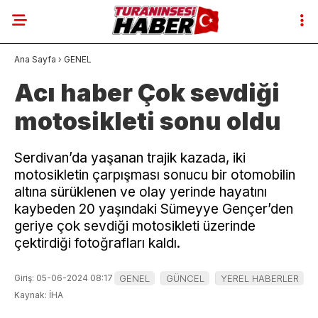
22
°
BURSA
Ana Sayfa
›
GENEL
Acı haber Çok sevdiği
GALERİ
VİDEO
YAZARLAR
motosikleti sonu oldu
YAZARLAR
SON DAKİKA
Serdivan’da yaşanan trajik kazada, iki
motosikletin çarpışması sonucu bir otomobilin
GENEL
altına sürüklenen ve olay yerinde hayatını
kaybeden 20 yaşındaki Sümeyye Gençer’den
GÜNCEL
geriye çok sevdiği motosikleti üzerinde
çektirdiği fotoğrafları kaldı.
GÜNDEM
Giriş: 05-06-2024 08:17
GENEL
GÜNCEL
YEREL HABERLER
HABERLER
Kaynak: İHA
DÜNYA