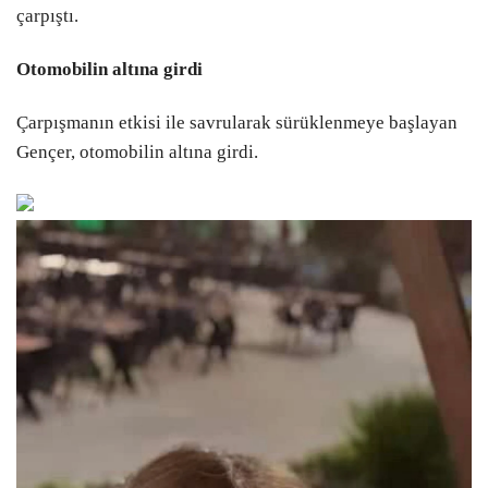
çarpıştı.
SPOR
Youtube
Otomobilin altına girdi
SANAT
LinkedIn
Çarpışmanın etkisi ile savrularak sürüklenmeye başlayan
YAŞAM
Gençer, otomobilin altına girdi.
Telegram
TÜRK DÜNYASI
VİDEO GALERİ
FOTO GALERİ
MAGAZİN