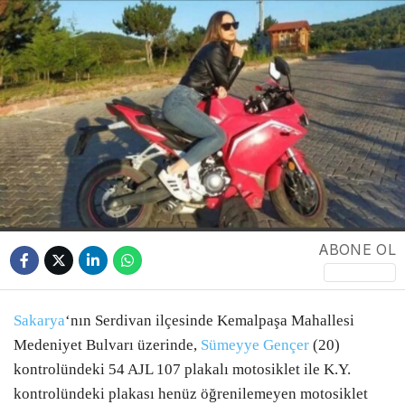
POLİTİKA
EKONOMİ
BURSA
BURSA BÜYÜKŞEHİR
WhatsApp
ASAYİŞ
İhbar Hattı
TEKNOLOJİ
ABONE OL
EĞİTİM
Facebook
YEREL HABERLER
Sakarya
‘nın Serdivan ilçesinde Kemalpaşa Mahallesi
Medeniyet Bulvarı üzerinde,
Sümeyye Gençer
(20)
METEOROLOJİ
kontrolündeki 54 AJL 107 plakalı motosiklet ile K.Y.
kontrolündeki plakası henüz öğrenilemeyen motosiklet
SAĞLIK
Instagram