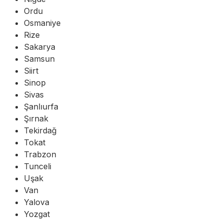
Ordu
Osmaniye
Rize
Sakarya
Samsun
Siirt
Sinop
Sivas
Şanlıurfa
Şırnak
Tekirdağ
Tokat
Trabzon
Tunceli
Uşak
Van
Yalova
Yozgat