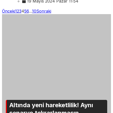
19 Mayıs 2024 Pazar 11:54
Önceki
1
2
3
4
5
6
…
10
Sonraki
Altında yeni hareketlilik! Aynı
senaryo tekrarlanmasın