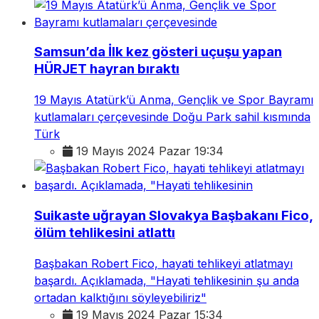
Samsun’da İlk kez gösteri uçuşu yapan
HÜRJET hayran bıraktı
19 Mayıs Atatürk’ü Anma, Gençlik ve Spor Bayramı
kutlamaları çerçevesinde Doğu Park sahil kısmında
Türk
19 Mayıs 2024 Pazar 19:34
Suikaste uğrayan Slovakya Başbakanı Fico,
ölüm tehlikesini atlattı
Başbakan Robert Fico, hayati tehlikeyi atlatmayı
başardı. Açıklamada, "Hayati tehlikesinin şu anda
ortadan kalktığını söyleyebiliriz"
19 Mayıs 2024 Pazar 15:34