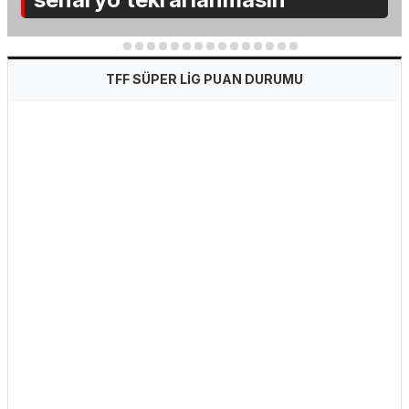
1
2
3
4
5
6
7
8
9
10
11
12
13
14
15
TFF SÜPER LİG PUAN DURUMU