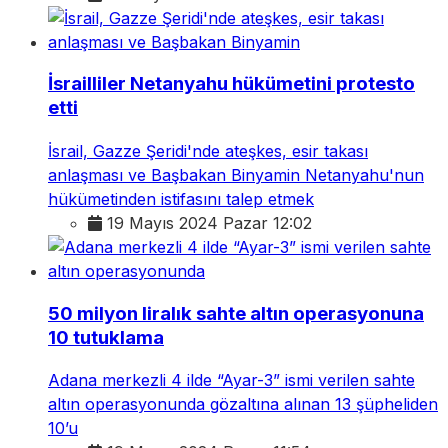
İsrailliler Netanyahu hükümetini protesto
etti
İsrail, Gazze Şeridi'nde ateşkes, esir takası
anlaşması ve Başbakan Binyamin Netanyahu'nun
hükümetinden istifasını talep etmek
19 Mayıs 2024 Pazar 12:02
50 milyon liralık sahte altın operasyonuna
10 tutuklama
Adana merkezli 4 ilde “Ayar-3” ismi verilen sahte
altın operasyonunda gözaltına alınan 13 şüpheliden
10’u