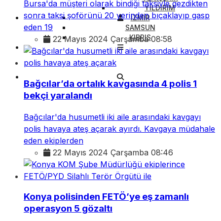
Bursa'da müşteri olarak bindiği taksiyle gezdikten
YILDIRIM
sonra taksi şoförünü 20 yerinden bıçaklayıp gasp
İZMİR
eden 19
SAMSUN
KIBRIS
22 Mayıs 2024 Çarşamba 08:58
Bağcılar’da ortalık kavgasında 4 polis 1
bekçi yaralandı
Bağcılar'da husumetli iki aile arasındaki kavgayı
polis havaya ateş açarak ayırdı. Kavgaya müdahale
eden ekiplerden
22 Mayıs 2024 Çarşamba 08:46
Konya polisinden FETÖ’ye eş zamanlı
operasyon 5 gözaltı