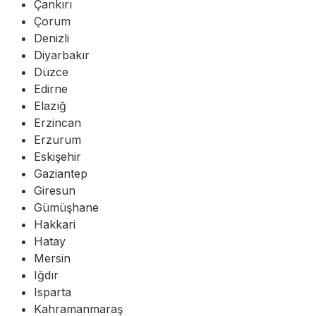
Çankırı
Çorum
Denizli
Diyarbakır
Düzce
Edirne
Elazığ
Erzincan
Erzurum
Eskişehir
Gaziantep
Giresun
Gümüşhane
Hakkari
Hatay
Mersin
Iğdır
Isparta
Kahramanmaraş