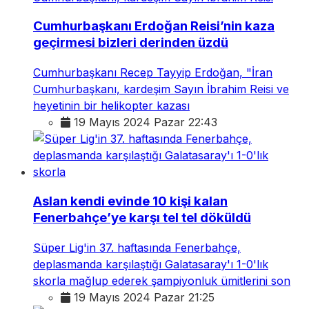
Cumhurbaşkanı Erdoğan Reisi’nin kaza
geçirmesi bizleri derinden üzdü
Cumhurbaşkanı Recep Tayyip Erdoğan, "İran
Cumhurbaşkanı, kardeşim Sayın İbrahim Reisi ve
heyetinin bir helikopter kazası
19 Mayıs 2024 Pazar 22:43
Aslan kendi evinde 10 kişi kalan
Fenerbahçe’ye karşı tel tel döküldü
Süper Lig'in 37. haftasında Fenerbahçe,
deplasmanda karşılaştığı Galatasaray'ı 1-0'lık
skorla mağlup ederek şampiyonluk ümitlerini son
19 Mayıs 2024 Pazar 21:25