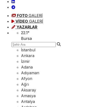
FOTO
GALERİ
VİDEO
GALERİ
YAZARLAR
22.1
°
Bursa
İstanbul
Ankara
İzmir
Adana
Adıyaman
Afyon
Ağrı
Aksaray
Amasya
Antalya