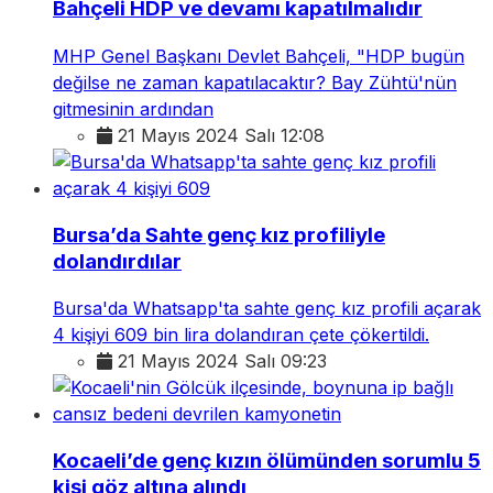
Bahçeli HDP ve devamı kapatılmalıdır
MHP Genel Başkanı Devlet Bahçeli, "HDP bugün
değilse ne zaman kapatılacaktır? Bay Zühtü'nün
gitmesinin ardından
21 Mayıs 2024 Salı 12:08
Bursa’da Sahte genç kız profiliyle
dolandırdılar
Bursa'da Whatsapp'ta sahte genç kız profili açarak
4 kişiyi 609 bin lira dolandıran çete çökertildi.
21 Mayıs 2024 Salı 09:23
Kocaeli’de genç kızın ölümünden sorumlu 5
kişi göz altına alındı