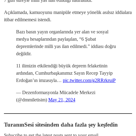
7 gün süreyle milli yas ilan edildiği hatırlatıldı.
Açıklamada, kamuoyunu manipüle etmeye yönelik asılsız iddialara
itibar edilmemesi istendi.
Bazı basın yayın organlarında yer alan ve sosyal
medya hesaplarından paylaşılan, “6 Şubat
depremlerinde milli yas ilan edilmedi.” iddiası doğru
değildir.
11 ilimizin etkilendiği büyük deprem felaketinin
ardından, Cumhurbaşkanımız Sayın Recep Tayyip
Erdoğan’ın imzasıyla…
pic.twitter.com/g2RRrkruiP
— Dezenformasyonla Mücadele Merkezi
(@dmmiletisim)
May 21, 2024
TuranınSesi sitesinden daha fazla şey keşfedin
Subscribe to get the latest posts sent to your email.