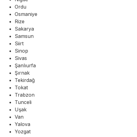
Ordu
Osmaniye
Rize
Sakarya
Samsun
Siirt
Sinop
Sivas
Şanlıurfa
Şırnak
Tekirdağ
Tokat
Trabzon
Tunceli
Uşak
Van
Yalova
Yozgat