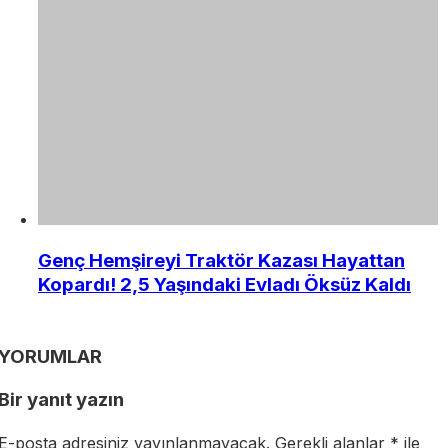
Genç Hemşireyi Traktör Kazası Hayattan
Kopardı! 2,5 Yaşındaki Evladı Öksüz Kaldı
YORUMLAR
Bir yanıt yazın
E-posta adresiniz yayınlanmayacak.
Gerekli alanlar
*
ile