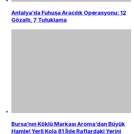
Antalya’da Fuhuşa Aracılık Operasyonu: 12
Gözaltı, 7 Tutuklama
Bursa’nın Köklü Markası Aroma’dan Büyük
Hamle! Yerli Kola 81 İlde Raflardaki Yerini