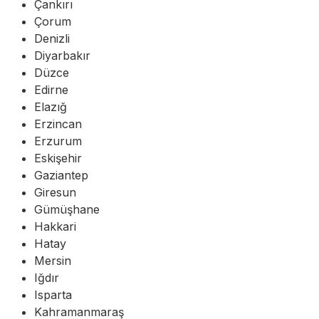
Çankırı
Çorum
Denizli
Diyarbakır
Düzce
Edirne
Elazığ
Erzincan
Erzurum
Eskişehir
Gaziantep
Giresun
Gümüşhane
Hakkari
Hatay
Mersin
Iğdır
Isparta
Kahramanmaraş