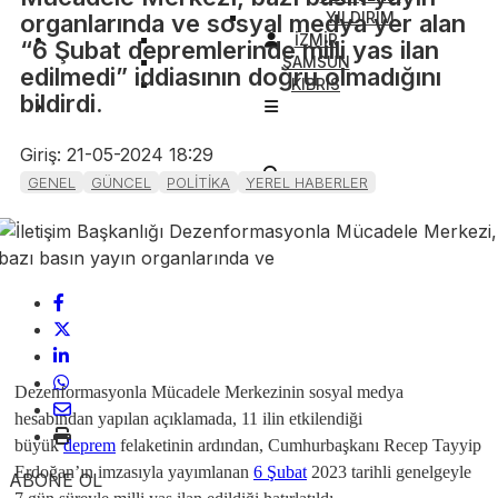
YILDIRIM
organlarında ve sosyal medya yer alan
İZMİR
“6 Şubat depremlerinde milli yas ilan
SAMSUN
edilmedi” iddiasının doğru olmadığını
KIBRIS
bildirdi.
Giriş: 21-05-2024 18:29
GENEL
GÜNCEL
POLİTİKA
YEREL HABERLER
Dezenformasyonla Mücadele Merkezinin sosyal medya
hesabından yapılan açıklamada, 11 ilin etkilendiği
büyük
deprem
felaketinin ardından, Cumhurbaşkanı Recep Tayyip
Erdoğan’ın imzasıyla yayımlanan
6 Şubat
2023 tarihli genelgeyle
ABONE OL