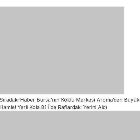
Sıradaki Haber
Bursa’nın Köklü Markası Aroma’dan Büyük
Hamle! Yerli Kola 81 İlde Raflardaki Yerini Aldı