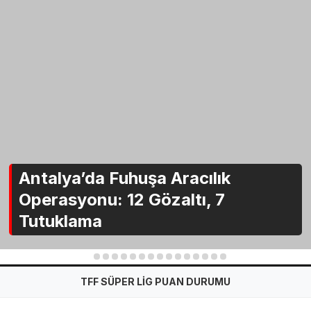
Antalya’da Fuhuşa Aracılık
Operasyonu: 12 Gözaltı, 7
Tutuklama
1
2
3
4
5
6
7
8
9
10
11
12
13
14
15
TFF SÜPER LİG PUAN DURUMU