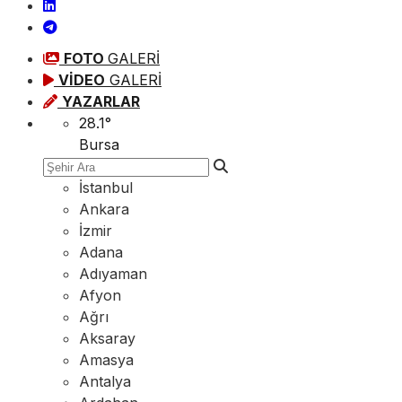
FOTO
GALERİ
VİDEO
GALERİ
YAZARLAR
28.1
°
Bursa
İstanbul
Ankara
İzmir
Adana
Adıyaman
Afyon
Ağrı
Aksaray
Amasya
Antalya