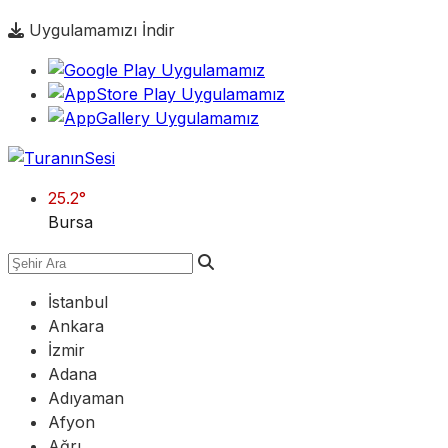
Uygulamamızı İndir
25.2
°
Bursa
İstanbul
Ankara
İzmir
Adana
Adıyaman
Afyon
Ağrı