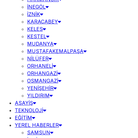
İNEGÖL
İZNİK
KARACABEY
KELES
KESTEL
MUDANYA
MUSTAFAKEMALPAŞA
NİLÜFER
ORHANELİ
ORHANGAZİ
OSMANGAZİ
YENİŞEHİR
YILDIRIM
ASAYİŞ
TEKNOLOJİ
EĞİTİM
YEREL HABERLER
SAMSUN