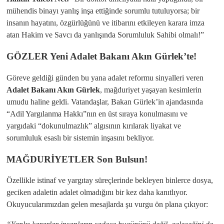
mühendis binayı yanlış inşa ettiğinde sorumlu tutuluyorsa; bir
insanın hayatını, özgürlüğünü ve itibarını etkileyen karara imza
atan Hakim ve Savcı da yanlışında Sorumluluk Sahibi olmalı!”
​GÖZLER Yeni Adalet Bakanı Akın Gürlek’te!
​Göreve geldiği günden bu yana adalet reformu sinyalleri veren
Adalet Bakanı Akın Gürlek
, mağduriyet yaşayan kesimlerin
umudu haline geldi. Vatandaşlar, Bakan Gürlek’in ajandasında
“Adil Yargılanma Hakkı”nın en üst sıraya konulmasını ve
yargıdaki “dokunulmazlık” algısının kırılarak liyakat ve
sorumluluk esaslı bir sistemin inşasını bekliyor.
​MAĞDURİYETLER Son Bulsun!
​Özellikle istinaf ve yargıtay süreçlerinde bekleyen binlerce dosya,
geciken adaletin adalet olmadığını bir kez daha kanıtlıyor.
Okuyucularımızdan gelen mesajlarda şu vurgu ön plana çıkıyor: