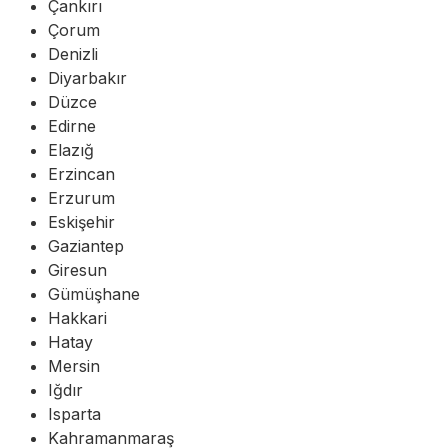
Çankırı
Çorum
Denizli
Diyarbakır
Düzce
Edirne
Elazığ
Erzincan
Erzurum
Eskişehir
Gaziantep
Giresun
Gümüşhane
Hakkari
Hatay
Mersin
Iğdır
Isparta
Kahramanmaraş