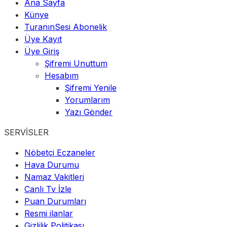
Ana Sayfa
Künye
TuranınSesi Abonelik
Üye Kayıt
Üye Giriş
Şifremi Unuttum
Hesabım
Şifremi Yenile
Yorumlarım
Yazı Gönder
SERVİSLER
Nöbetçi Eczaneler
Hava Durumu
Namaz Vakitleri
Canlı Tv İzle
Puan Durumları
Resmi ilanlar
Gizlilik Politikası