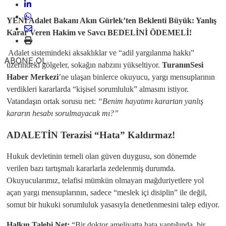
YENİ Adalet Bakanı Akın Gürlek’ten Beklenti Büyük: Yanlış
Karar Veren Hakim ve Savcı BEDELİNİ ÖDEMELİ!
​ Adalet sistemindeki aksaklıklar ve “adil yargılanma hakkı”
ABONE OL
üzerindeki gölgeler, sokağın nabzını yükseltiyor.
TuranınSesi
Haber Merkezi
’ne ulaşan binlerce okuyucu, yargı mensuplarının
verdikleri kararlarda “kişisel sorumluluk” almasını istiyor.
Vatandaşın ortak sorusu net:
“Benim hayatımı karartan yanlış
kararın hesabı sorulmayacak mı?”
​ADALETİN Terazisi “Hata” Kaldırmaz!
​Hukuk devletinin temeli olan güven duygusu, son dönemde
verilen bazı tartışmalı kararlarla zedelenmiş durumda.
Okuyucularımız, telafisi mümkün olmayan mağduriyetlere yol
açan yargı mensuplarının, sadece “meslek içi disiplin” ile değil,
somut bir hukuki sorumluluk yasasıyla denetlenmesini talep ediyor.
Halkın Talebi Net:
“Bir doktor ameliyatta hata yaptığında, bir