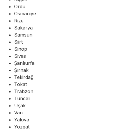
Ordu
Osmaniye
Rize
Sakarya
Samsun
Siirt
Sinop
Sivas
Şanlıurfa
Şırnak
Tekirdağ
Tokat
Trabzon
Tunceli
Uşak
Van
Yalova
Yozgat