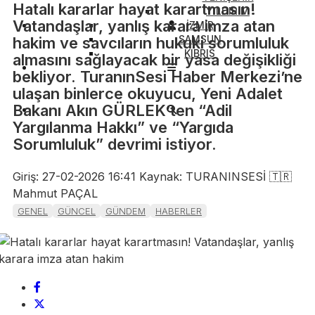
Hatalı kararlar hayat karartmasın!
YILDIRIM
Vatandaşlar, yanlış karara imza atan
İZMİR
SAMSUN
hakim ve savcıların hukuki sorumluluk
KIBRIS
almasını sağlayacak bir yasa değişikliği
bekliyor. TuranınSesi Haber Merkezi’ne
ulaşan binlerce okuyucu, Yeni Adalet
Bakanı Akın GÜRLEK’ten “Adil
Yargılanma Hakkı” ve “Yargıda
Sorumluluk” devrimi istiyor.
Giriş: 27-02-2026 16:41
Kaynak: TURANINSESİ 🇹🇷
Mahmut PAÇAL
GENEL
GÜNCEL
GÜNDEM
HABERLER