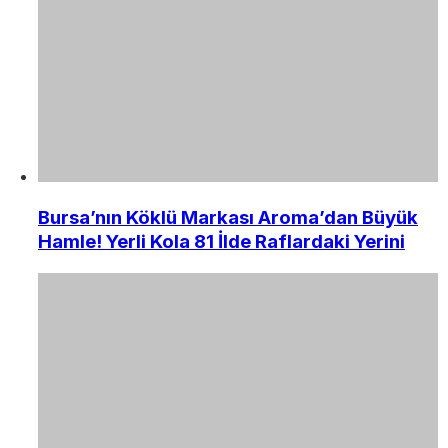
Bursa’nın Köklü Markası Aroma’dan Büyük
Hamle! Yerli Kola 81 İlde Raflardaki Yerini