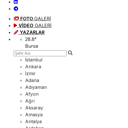
FOTO
GALERİ
VİDEO
GALERİ
YAZARLAR
28.8
°
Bursa
İstanbul
Ankara
İzmir
Adana
Adıyaman
Afyon
Ağrı
Aksaray
Amasya
Antalya