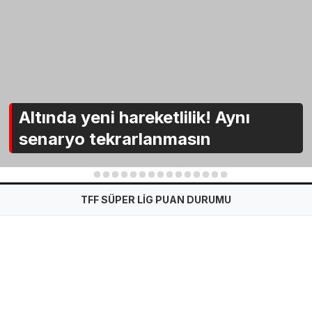
Altında yeni hareketlilik! Aynı
senaryo tekrarlanmasın
1
2
3
4
5
6
7
8
9
10
11
12
13
14
15
TFF SÜPER LİG PUAN DURUMU