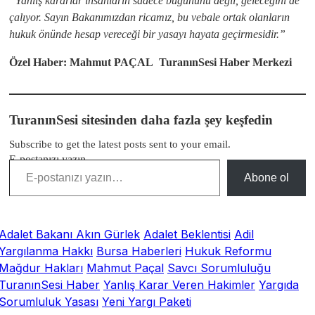
“Yanlış kararlar insanların sadece bugününü değil, geleceğini de
çalıyor. Sayın Bakanımızdan ricamız, bu vebale ortak olanların
hukuk önünde hesap vereceği bir yasayı hayata geçirmesidir.”
Özel Haber: Mahmut PAÇAL TuranınSesi Haber Merkezi
TuranınSesi sitesinden daha fazla şey keşfedin
Subscribe to get the latest posts sent to your email.
E-postanızı yazın…
Abone ol
Adalet Bakanı Akın Gürlek
Adalet Beklentisi
Adil
Yargılanma Hakkı
Bursa Haberleri
Hukuk Reformu
Mağdur Hakları
Mahmut Paçal
Savcı Sorumluluğu
TuranınSesi Haber
Yanlış Karar Veren Hakimler
Yargıda
Sorumluluk Yasası
Yeni Yargı Paketi