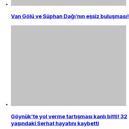
Van Gölü ve Süphan Dağı’nın eşsiz buluşması!
Göynük’te yol verme tartışması kanlı bitti! 32
yaşındaki Serhat hayatını kaybetti