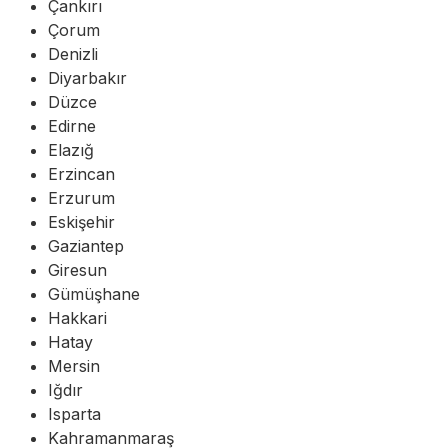
Çankırı
Çorum
Denizli
Diyarbakır
Düzce
Edirne
Elazığ
Erzincan
Erzurum
Eskişehir
Gaziantep
Giresun
Gümüşhane
Hakkari
Hatay
Mersin
Iğdır
Isparta
Kahramanmaraş