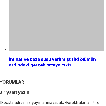
İntihar ve kaza süsü verilmişti! İki ölümün
ardındaki gerçek ortaya çıktı
YORUMLAR
Bir yanıt yazın
E-posta adresiniz yayınlanmayacak.
Gerekli alanlar
*
ile