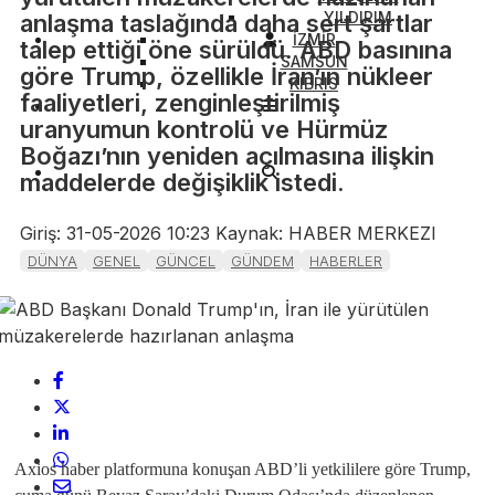
YILDIRIM
anlaşma taslağında daha sert şartlar
İZMİR
talep ettiği öne sürüldü. ABD basınına
SAMSUN
göre Trump, özellikle İran’ın nükleer
KIBRIS
faaliyetleri, zenginleştirilmiş
uranyumun kontrolü ve Hürmüz
Boğazı’nın yeniden açılmasına ilişkin
maddelerde değişiklik istedi.
Giriş: 31-05-2026 10:23
Kaynak: HABER MERKEZI
DÜNYA
GENEL
GÜNCEL
GÜNDEM
HABERLER
Axios haber platformuna konuşan ABD’li yetkililere göre Trump,