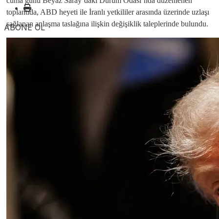
cuma günü Beyaz Saray’daki Durum Odası’nda düzenlenen
toplantıda, ABD heyeti ile İranlı yetkililer arasında üzerinde uzlaşı
sağlanan anlaşma taslağına ilişkin değişiklik taleplerinde bulundu.
ABONE OL