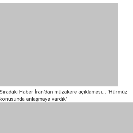
Sıradaki Haber
İran’dan müzakere açıklaması… ‘Hürmüz
konusunda anlaşmaya vardık’