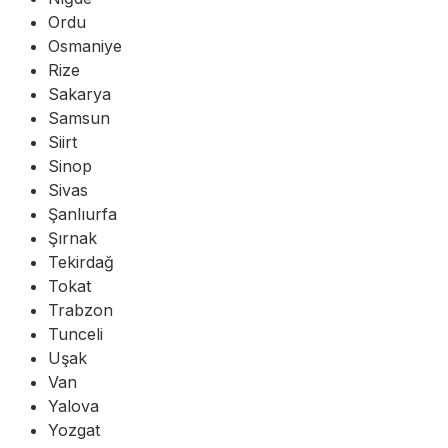
Ordu
Osmaniye
Rize
Sakarya
Samsun
Siirt
Sinop
Sivas
Şanlıurfa
Şırnak
Tekirdağ
Tokat
Trabzon
Tunceli
Uşak
Van
Yalova
Yozgat