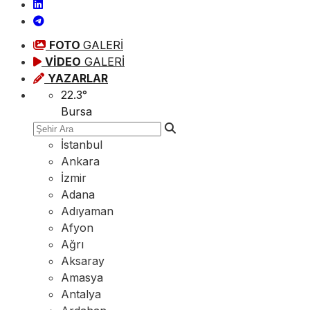
FOTO
GALERİ
VİDEO
GALERİ
YAZARLAR
22.3
°
Bursa
İstanbul
Ankara
İzmir
Adana
Adıyaman
Afyon
Ağrı
Aksaray
Amasya
Antalya