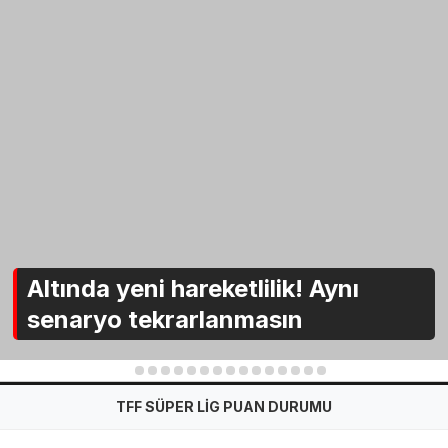
Altında yeni hareketlilik! Aynı
senaryo tekrarlanmasın
1
2
3
4
5
6
7
8
9
10
11
12
13
14
15
TFF SÜPER LİG PUAN DURUMU