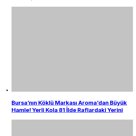
Bursa’nın Köklü Markası Aroma’dan Büyük
Hamle! Yerli Kola 81 İlde Raflardaki Yerini