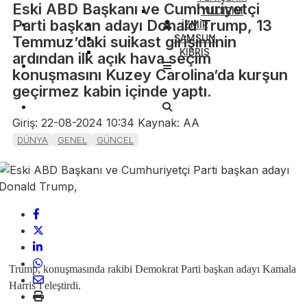
Eski ABD Başkanı ve Cumhuriyetçi
YILDIRIM
Parti başkan adayı Donald Trump, 13
İZMİR
SAMSUN
Temmuz’daki suikast girişiminin
KIBRIS
ardından ilk açık hava seçim
konuşmasını Kuzey Carolina’da kurşun
geçirmez kabin içinde yaptı.
Giriş: 22-08-2024 10:34
Kaynak: AA
DÜNYA
GENEL
GÜNCEL
Trump, konuşmasında rakibi Demokrat Parti başkan adayı Kamala
Harris’i eleştirdi.