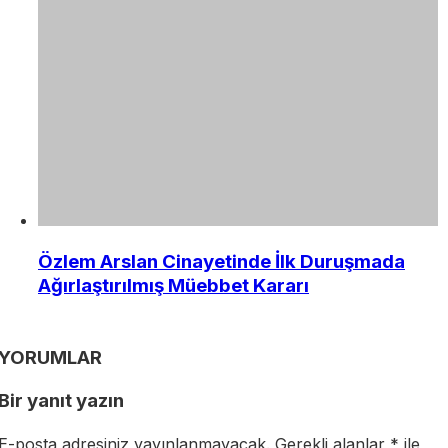
Özlem Arslan Cinayetinde İlk Duruşmada
Ağırlaştırılmış Müebbet Kararı
YORUMLAR
Bir yanıt yazın
E-posta adresiniz yayınlanmayacak.
Gerekli alanlar
*
ile