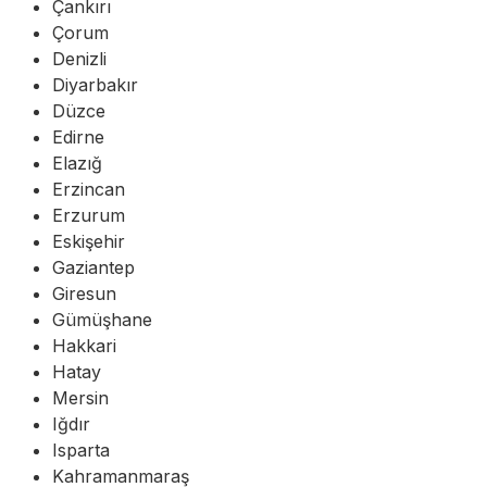
Çankırı
Çorum
Denizli
Diyarbakır
Düzce
Edirne
Elazığ
Erzincan
Erzurum
Eskişehir
Gaziantep
Giresun
Gümüşhane
Hakkari
Hatay
Mersin
Iğdır
Isparta
Kahramanmaraş