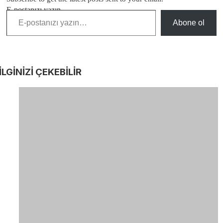
E-postanızı yazın…
Abone ol
İLGİNİZİ
ÇEKEBİLİR