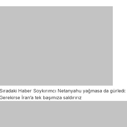
Sıradaki Haber
Soykırımcı Netanyahu yağmasa da gürledi:
Gerekirse İran’a tek başımıza saldırırız