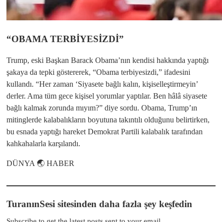
“OBAMA TERBİYESİZDİ”
Trump, eski Başkan Barack Obama’nın kendisi hakkında yaptığı
şakaya da tepki göstererek, “Obama terbiyesizdi,” ifadesini
kullandı. “Her zaman ‘Siyasete bağlı kalın, kişiselleştirmeyin’
derler. Ama tüm gece kişisel yorumlar yaptılar. Ben hâlâ siyasete
bağlı kalmak zorunda mıyım?” diye sordu. Obama, Trump’ın
mitinglerde kalabalıkların boyutuna takıntılı olduğunu belirtirken,
bu esnada yaptığı hareket Demokrat Partili kalabalık tarafından
kahkahalarla karşılandı.
DÜNYA 🌏 HABER
TuranınSesi sitesinden daha fazla şey keşfedin
Subscribe to get the latest posts sent to your email.