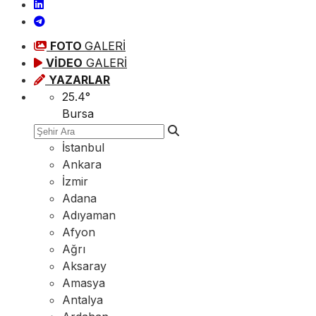
FOTO
GALERİ
VİDEO
GALERİ
YAZARLAR
25.4
°
Bursa
İstanbul
Ankara
İzmir
Adana
Adıyaman
Afyon
Ağrı
Aksaray
Amasya
Antalya