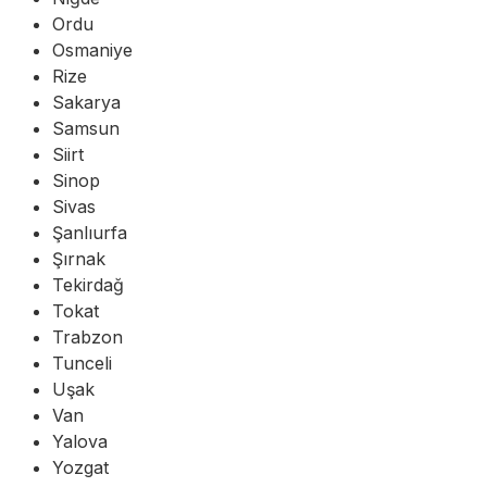
Ordu
Osmaniye
Rize
Sakarya
Samsun
Siirt
Sinop
Sivas
Şanlıurfa
Şırnak
Tekirdağ
Tokat
Trabzon
Tunceli
Uşak
Van
Yalova
Yozgat