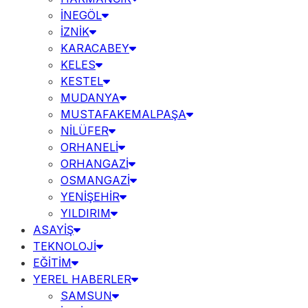
İNEGÖL
İZNİK
KARACABEY
KELES
KESTEL
MUDANYA
MUSTAFAKEMALPAŞA
NİLÜFER
ORHANELİ
ORHANGAZİ
OSMANGAZİ
YENİŞEHİR
YILDIRIM
ASAYİŞ
TEKNOLOJİ
EĞİTİM
YEREL HABERLER
SAMSUN