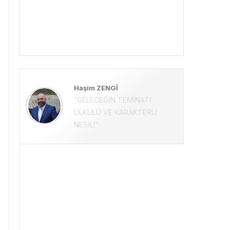
Haşim ZENGİ
“GELECEĞİN TEMİNATI:
ÜLKÜLÜ VE KARAKTERLİ
NESİL!”