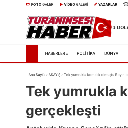
FOTO
GALERİ
VİDEO
GALERİ
YAZARLAR
DOL
HABERLER
POLİTİKA
DÜNYA
Ana Sayfa
›
ASAYİŞ
›
Tek yumrukla komalık olmuştu Beyin ö
Tek yumrukla k
gerçekleşti