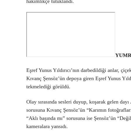
hakimlikçe tutuklandı.
YUMR
Eşref Yunus Yıldırıcı’nın darbedildiği anlar, çi
Kıvanç Şensöz’ün depoya giren Eşref Yunus Yıldı
tekmelediği görüldü.
Olay sırasında sesleri duyup, koşarak gelen day
sorusuna Kıvanç Şensöz’ün “Karımın fotoğrafların
“Aklı başında mı” sorusuna ise Şensöz’ün “Değil”
kameralara yansıdı.