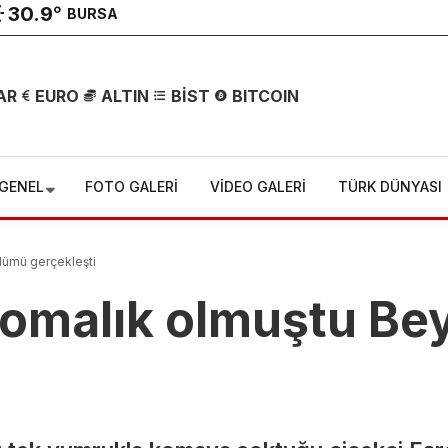
30.9
°
BURSA
AR
EURO
ALTIN
BİST
BITCOIN
GENEL
FOTO GALERİ
VİDEO GALERİ
TÜRK DÜNYASI
lümü gerçekleşti
omalık olmuştu Be
Bursa OSB’de
Korkutan