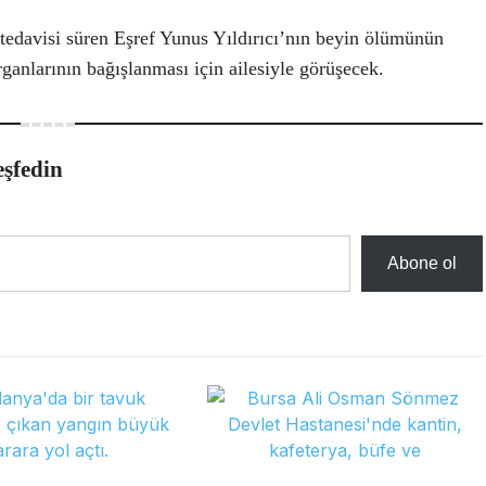
edavisi süren Eşref Yunus Yıldırıcı’nın beyin ölümünün
organlarının bağışlanması için ailesiyle görüşecek.
eşfedin
Abone ol