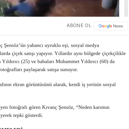
ABONE OL
nç Şensöz’ün yabancı uyruklu eşi, sosyal medya
arda çiçek satışı yapıyor. Yıllardır aynı bölgede çiçekçilikle
s Yıldırıcı (25) ve babaları Muhammet Yıldırıcı (60) da
otoğrafları paylaşarak satışa sunuyor.
rafının ekran görüntüsünü alarak, kendi iş yerinin sosyal
meyen fotoğrafı gören Kıvanç Şensöz, “Neden karımın
yerek tepki gösterdi.