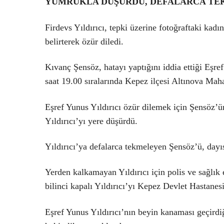
YUMRUKLA DÜŞÜRDÜ, DEFALARCA TE
Firdevs Yıldırıcı, tepki üzerine fotoğraftaki kadı
belirterek özür diledi.
Kıvanç Şensöz, hatayı yaptığını iddia ettiği Eşre
saat 19.00 sıralarında Kepez ilçesi Altınova Maha
Eşref Yunus Yıldırıcı özür dilemek için Şensöz’ü
Yıldırıcı’yı yere düşürdü.
Yıldırıcı’ya defalarca tekmeleyen Şensöz’ü, dayıs
Yerden kalkamayan Yıldırıcı için polis ve sağlık e
bilinci kapalı Yıldırıcı’yı Kepez Devlet Hastanesi
Eşref Yunus Yıldırıcı’nın beyin kanaması geçirdiğ