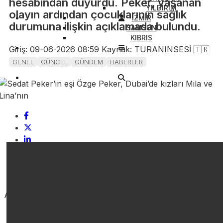
hesabından duyurdu. Peker, yaşanan
YILDIRIM
olayın ardından çocuklarının sağlık
İZMİR
durumuna ilişkin açıklamada bulundu.
SAMSUN
KIBRIS
Giriş: 09-06-2026 08:59
Kaynak: TURANINSESİ 🇹🇷
GENEL
GÜNCEL
GÜNDEM
HABERLER
ABONE OL