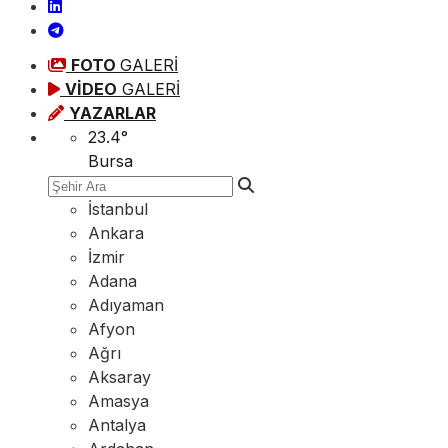
FOTO
GALERİ
VİDEO
GALERİ
YAZARLAR
23.4
°
Bursa
İstanbul
Ankara
İzmir
Adana
Adıyaman
Afyon
Ağrı
Aksaray
Amasya
Antalya