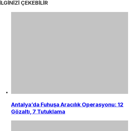
İLGİNİZİ
ÇEKEBİLİR
Antalya’da Fuhuşa Aracılık Operasyonu: 12
Gözaltı, 7 Tutuklama