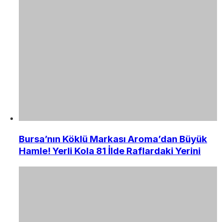
Bursa’nın Köklü Markası Aroma’dan Büyük
Hamle! Yerli Kola 81 İlde Raflardaki Yerini