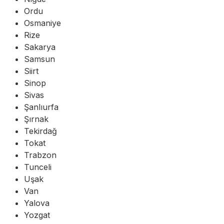
Ordu
Osmaniye
Rize
Sakarya
Samsun
Siirt
Sinop
Sivas
Şanlıurfa
Şırnak
Tekirdağ
Tokat
Trabzon
Tunceli
Uşak
Van
Yalova
Yozgat