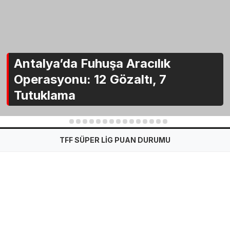
Antalya’da Fuhuşa Aracılık
Operasyonu: 12 Gözaltı, 7
Tutuklama
1
2
3
4
5
6
7
8
9
10
11
12
13
14
15
TFF SÜPER LİG PUAN DURUMU