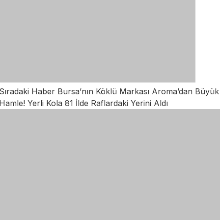
Sıradaki Haber
Bursa’nın Köklü Markası Aroma’dan Büyük
Hamle! Yerli Kola 81 İlde Raflardaki Yerini Aldı