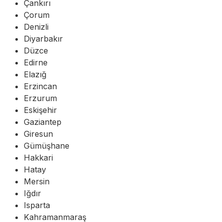
Çankırı
Çorum
Denizli
Diyarbakır
Düzce
Edirne
Elazığ
Erzincan
Erzurum
Eskişehir
Gaziantep
Giresun
Gümüşhane
Hakkari
Hatay
Mersin
Iğdır
Isparta
Kahramanmaraş