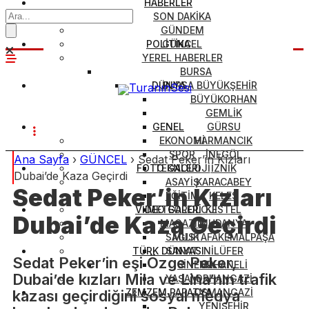
HABERLER
SON DAKİKA
GÜNDEM
POLİTİKA
GÜNCEL
YEREL HABERLER
BURSA
DÜNYA
BURSA BÜYÜKŞEHİR
BÜYÜKORHAN
GEMLİK
GENEL
GÜRSU
EKONOMİ
HARMANCIK
SPOR
İNEGÖL
Ana Sayfa
›
GÜNCEL
›
Sedat Peker’in Kızları
FOTO GALERİ
TEKNOLOJİ
İZNİK
Dubai’de Kaza Geçirdi
ASAYİŞ
KARACABEY
Sedat Peker’in Kızları
EĞİTİM
KELES
VİDEO GALERİ
METEOROLOJİ
KESTEL
Dubai’de Kaza Geçirdi
MAGAZİN
MUDANYA
SAĞLIK
MUSTAFAKEMALPAŞA
TÜRK DÜNYASI
SANAT
NİLÜFER
Sedat Peker’in eşi Özge Peker,
SİNEMA
ORHANELİ
Dubai’de kızları Mila ve Lina’nın trafik
YAŞAM
ORHANGAZİ
ZEMZEM PAPATYA
OSMANGAZİ
kazası geçirdiğini sosyal medya
YENİŞEHİR