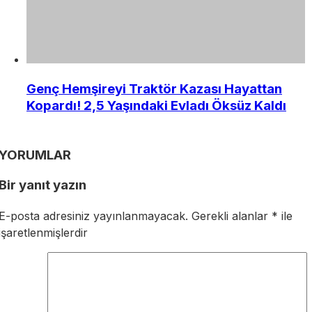
Genç Hemşireyi Traktör Kazası Hayattan
Kopardı! 2,5 Yaşındaki Evladı Öksüz Kaldı
YORUMLAR
Bir yanıt yazın
E-posta adresiniz yayınlanmayacak.
Gerekli alanlar
*
ile
işaretlenmişlerdir