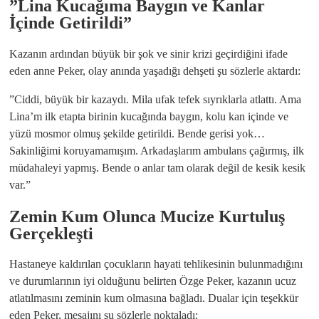
​”Lina Kucağıma Baygın ve Kanlar
İçinde Getirildi”
​Kazanın ardından büyük bir şok ve sinir krizi geçirdiğini ifade
eden anne Peker, olay anında yaşadığı dehşeti şu sözlerle aktardı:
​”Ciddi, büyük bir kazaydı. Mila ufak tefek sıyrıklarla atlattı. Ama
Lina’m ilk etapta birinin kucağında baygın, kolu kan içinde ve
yüzü mosmor olmuş şekilde getirildi. Bende gerisi yok…
Sakinliğimi koruyamamışım. Arkadaşlarım ambulans çağırmış, ilk
müdahaleyi yapmış. Bende o anlar tam olarak değil de kesik kesik
var.”
​Zemin Kum Olunca Mucize Kurtuluş
Gerçekleşti
​Hastaneye kaldırılan çocukların hayati tehlikesinin bulunmadığını
ve durumlarının iyi olduğunu belirten Özge Peker, kazanın ucuz
atlatılmasını zeminin kum olmasına bağladı. Dualar için teşekkür
eden Peker, mesajını şu sözlerle noktaladı: