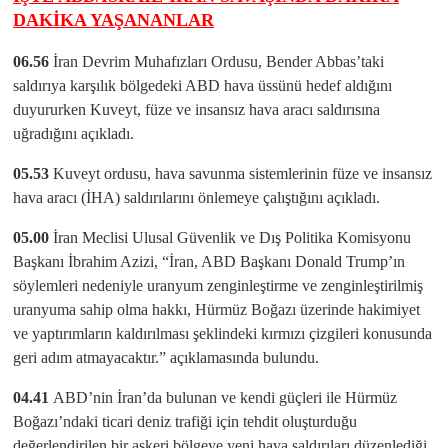
DAKİKA YAŞANANLAR
06.56
İran Devrim Muhafızları Ordusu, Bender Abbas’taki
saldırıya karşılık bölgedeki ABD hava üssünü hedef aldığını
duyururken Kuveyt, füze ve insansız hava aracı saldırısına
uğradığını açıkladı.
05.53
Kuveyt ordusu, hava savunma sistemlerinin füze ve insansız
hava aracı (İHA) saldırılarını önlemeye çalıştığını açıkladı.
05.00
İran Meclisi Ulusal Güvenlik ve Dış Politika Komisyonu
Başkanı İbrahim Azizi, “İran, ABD Başkanı Donald Trump’ın
söylemleri nedeniyle uranyum zenginleştirme ve zenginleştirilmiş
uranyuma sahip olma hakkı, Hürmüz Boğazı üzerinde hakimiyet
ve yaptırımların kaldırılması şeklindeki kırmızı çizgileri konusunda
geri adım atmayacaktır.” açıklamasında bulundu.
04.41
ABD’nin İran’da bulunan ve kendi güçleri ile Hürmüz
Boğazı’ndaki ticari deniz trafiği için tehdit oluşturduğu
değerlendirilen bir askeri bölgeye yeni hava saldırıları düzenlediği