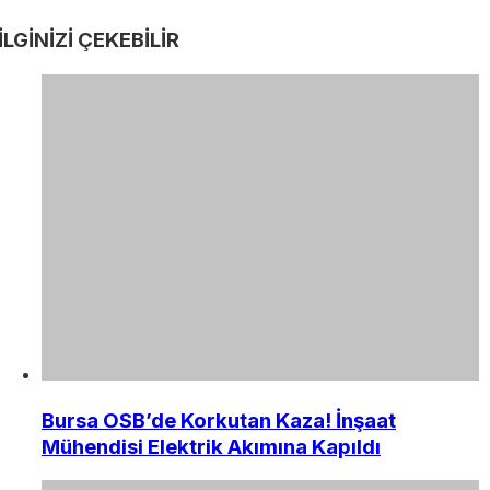
İLGİNİZİ
ÇEKEBİLİR
Bursa OSB’de Korkutan Kaza! İnşaat
Mühendisi Elektrik Akımına Kapıldı