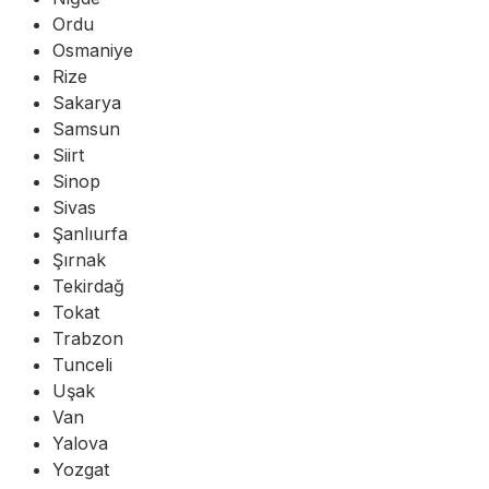
Ordu
Osmaniye
Rize
Sakarya
Samsun
Siirt
Sinop
Sivas
Şanlıurfa
Şırnak
Tekirdağ
Tokat
Trabzon
Tunceli
Uşak
Van
Yalova
Yozgat