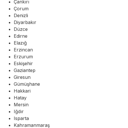
Çankırı
Çorum
Denizli
Diyarbakır
Düzce
Edirne
Elazığ
Erzincan
Erzurum
Eskişehir
Gaziantep
Giresun
Gümüşhane
Hakkari
Hatay
Mersin
Iğdır
Isparta
Kahramanmaraş