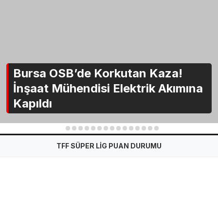
Bursa OSB’de Korkutan Kaza!
İnşaat Mühendisi Elektrik Akımına
Kapıldı
1
2
3
4
5
6
7
8
9
10
11
12
13
14
15
TFF SÜPER LİG PUAN DURUMU