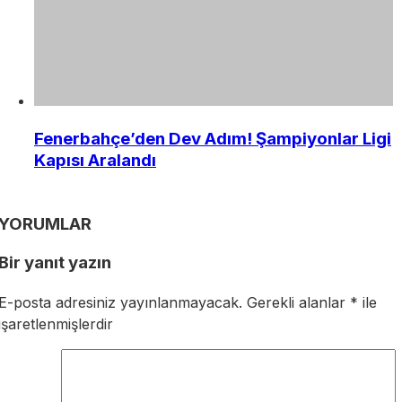
Fenerbahçe’den Dev Adım! Şampiyonlar Ligi
Kapısı Aralandı
YORUMLAR
Bir yanıt yazın
E-posta adresiniz yayınlanmayacak.
Gerekli alanlar
*
ile
işaretlenmişlerdir