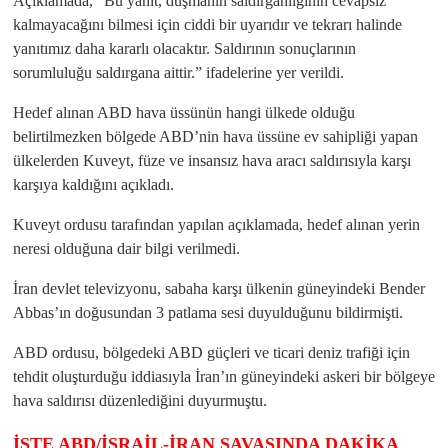
Açıklamada, “Bu yanıt, düşmanın saldırganlığının cevapsız
kalmayacağını bilmesi için ciddi bir uyarıdır ve tekrarı halinde
yanıtımız daha kararlı olacaktır. Saldırının sonuçlarının
sorumluluğu saldırgana aittir.” ifadelerine yer verildi.
Hedef alınan ABD hava üssünün hangi ülkede olduğu
belirtilmezken bölgede ABD’nin hava üssüne ev sahipliği yapan
ülkelerden Kuveyt, füze ve insansız hava aracı saldırısıyla karşı
karşıya kaldığını açıkladı.
Kuveyt ordusu tarafından yapılan açıklamada, hedef alınan yerin
neresi olduğuna dair bilgi verilmedi.
İran devlet televizyonu, sabaha karşı ülkenin güneyindeki Bender
Abbas’ın doğusundan 3 patlama sesi duyulduğunu bildirmişti.
ABD ordusu, bölgedeki ABD güçleri ve ticari deniz trafiği için
tehdit oluşturduğu iddiasıyla İran’ın güneyindeki askeri bir bölgeye
hava saldırısı düzenlediğini duyurmuştu.
İŞTE ABD/İSRAİL-İRAN SAVAŞINDA DAKİKA