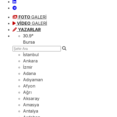
FOTO
GALERİ
VİDEO
GALERİ
YAZARLAR
30.9
°
Bursa
İstanbul
Ankara
İzmir
Adana
Adıyaman
Afyon
Ağrı
Aksaray
Amasya
Antalya