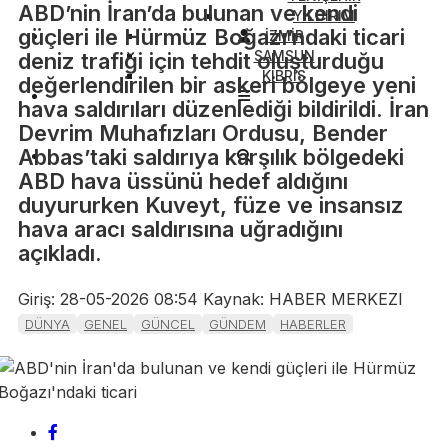
ABD’nin İran’da bulunan ve kendi
YILDIRIM
güçleri ile Hürmüz Boğazı’ndaki ticari
İZMİR
SAMSUN
deniz trafiği için tehdit oluşturduğu
KIBRIS
değerlendirilen bir askeri bölgeye yeni
hava saldırıları düzenlediği bildirildi. İran
Devrim Muhafızları Ordusu, Bender
Abbas’taki saldırıya karşılık bölgedeki
ABD hava üssünü hedef aldığını
duyururken Kuveyt, füze ve insansız
hava aracı saldırısına uğradığını
açıkladı.
Giriş: 28-05-2026 08:54
Kaynak: HABER MERKEZI
DÜNYA
GENEL
GÜNCEL
GÜNDEM
HABERLER