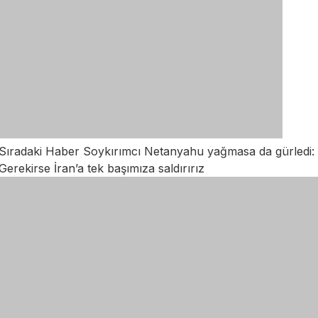
Sıradaki Haber
Soykırımcı Netanyahu yağmasa da gürledi:
Gerekirse İran’a tek başımıza saldırırız