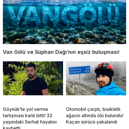
Van Gölü ve Süphan Dağı’nın eşsiz buluşması!
Göynük’te yol verme
Otomobil çarptı, bisikletli
tartışması kanlı bitti! 32
ağacın altında ölü bulundu!
yaşındaki Serhat hayatını
Kaçan sürücü yakalandı
kaybetti