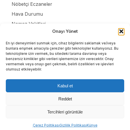
Nöbetçi Eczaneler
Hava Durumu
Namaz Vakitleri
Onayı Yönet
Canlı Tv İzle
Puan Durumları
En iyi deneyimleri sunmak için, cihaz bilgilerini saklamak ve/veya
bunlara erişmek amacıyla çerezler gibi teknolojiler kullanıyoruz. Bu
Resmi ilanlar
teknolojilere izin vermek, bu sitedeki tarama davranışı veya
benzersiz kimlikler gibi verileri işlememize izin verecektir. Onay
Gizlilik Politikası
vermemek veya onayı geri çekmek, belirli özellikleri ve işlevleri
olumsuz etkileyebilir.
İletişim
Kabul et
Tüm Hakları Saklıdır. |
WordPress Haber Teması
Reddet
Tercihleri görüntüle
Abone ol
Çerez Politikası
Gizlilik Politikası
Künye