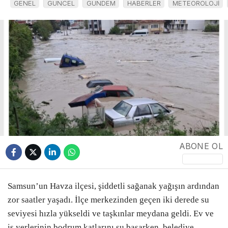
GENEL
GÜNCEL
GÜNDEM
HABERLER
METEOROLOJİ
ABONE OL
Samsun’un Havza ilçesi, şiddetli sağanak yağışın ardından
zor saatler yaşadı. İlçe merkezinden geçen iki derede su
seviyesi hızla yükseldi ve taşkınlar meydana geldi. Ev ve
iş yerlerinin bodrum katlarını su basarken, belediye