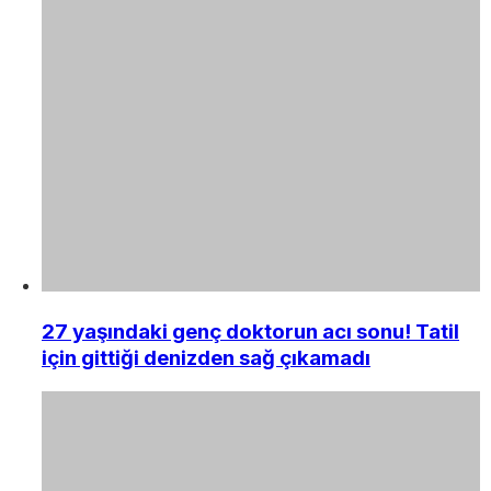
27 yaşındaki genç doktorun acı sonu! Tatil
için gittiği denizden sağ çıkamadı