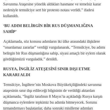
Savunma Ataşesine yönelik aldıkları hasmane ve temelsiz karar
nedeniyle temsilciye sert bir protesto notası verildi.” ifadesi
kullanıldı.
‘BU ADIM BELİRGİN BİR RUS DÜŞMANLIĞINA
SAHİP’
Açıklamada, söz konusu adımların iki ülke arasındaki ilişkilere
“onarılamaz zararlar” verdiği vurgulanarak, “Temsilciye, bu adımı
belirgin bir Rus düşmanlığına sahip, siyasi amaçlı bir eylem olarak
gördüğümüzü vurguladık.” denildi.
RUSYA, İNGİLİZ ATEŞESİNİ SINIR DIŞI ETME
KARARI ALDI
Temsilciye, İngiltere’nin Moskova Büyükelçiliğindeki savunma
ataşesinin sınır dışı edileceği bilgisinin de verildiği aktarılan
açıklamada, “İngiliz tarafının 8 Mayıs’ta açıkladığı Rusya karşıtı
düşmanca eylemlere tepkimiz bu adımla bitmeyecek. Sorunu
tırmandırmayı başlatanlar, daha sonraki misilleme adımları