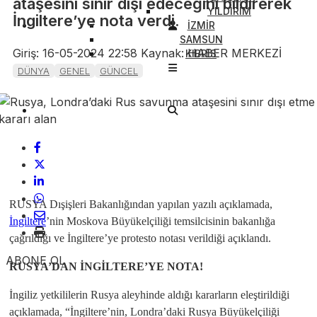
ataşesini sınır dışı edeceğini bildirerek
YILDIRIM
İngiltere’ye nota verdi.
İZMİR
SAMSUN
Giriş: 16-05-2024 22:58
Kaynak: HABER MERKEZİ
KIBRIS
DÜNYA
GENEL
GÜNCEL
RUSYA Dışişleri Bakanlığından yapılan yazılı açıklamada,
İngiltere
’nin Moskova Büyükelçiliği temsilcisinin bakanlığa
çağrıldığı ve İngiltere’ye protesto notası verildiği açıklandı.
ABONE OL
RUSYA’DAN İNGİLTERE’YE NOTA!
İngiliz yetkililerin Rusya aleyhinde aldığı kararların eleştirildiği
açıklamada, “İngiltere’nin, Londra’daki Rusya Büyükelçiliği