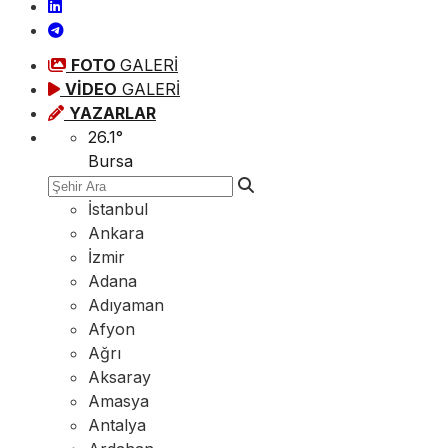
FOTO
GALERİ
VİDEO
GALERİ
YAZARLAR
26.1
°
Bursa
İstanbul
Ankara
İzmir
Adana
Adıyaman
Afyon
Ağrı
Aksaray
Amasya
Antalya