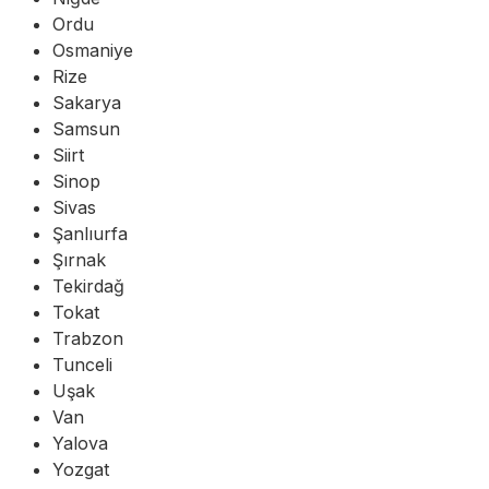
Ordu
Osmaniye
Rize
Sakarya
Samsun
Siirt
Sinop
Sivas
Şanlıurfa
Şırnak
Tekirdağ
Tokat
Trabzon
Tunceli
Uşak
Van
Yalova
Yozgat