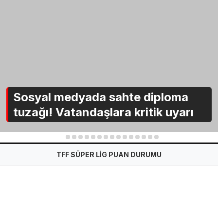
Sosyal medyada sahte diploma
tuzağı! Vatandaşlara kritik uyarı
1
2
3
4
5
6
7
8
9
10
11
12
13
14
15
TFF SÜPER LİG PUAN DURUMU