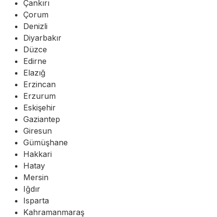
Çankırı
Çorum
Denizli
Diyarbakır
Düzce
Edirne
Elazığ
Erzincan
Erzurum
Eskişehir
Gaziantep
Giresun
Gümüşhane
Hakkari
Hatay
Mersin
Iğdır
Isparta
Kahramanmaraş