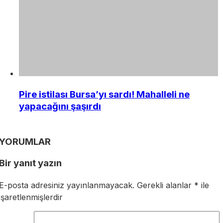
Pire istilası Bursa’yı sardı! Mahalleli ne
yapacağını şaşırdı
YORUMLAR
Bir yanıt yazın
E-posta adresiniz yayınlanmayacak.
Gerekli alanlar
*
ile
işaretlenmişlerdir