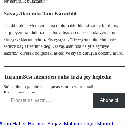
bir kararlılık bulacaktır.”
​Savaş Alanında Tam Kararlılık
​Tehdit dolu söylemlere karşı diplomatik dilin ötesinde bir duruş
sergileyen İran lideri, olası bir çatışma senaryosunda geri adım
atmayacaklarını belirtti. Pezeşkiyan, “Hezeyan dolu tehditlerle
sadece kağıt üzerinde değil, savaş alanında da yüzleşmeye
hazırız,” diyerek bölgedeki askeri ve siyasi duruşun dozunu artırdı.
TuranınSesi sitesinden daha fazla şey keşfedin
Subscribe to get the latest posts sent to your email.
E-postanızı yazın…
Abone ol
#İran
Haber
Hürmüz Boğazı
Mahmut Paçal
Manşet