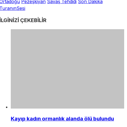
Ortadoğu
Pezeşkiyan
Savaş Tehdidi
Son Dakika
TuranınSesi
İLGİNİZİ
ÇEKEBİLİR
Kayıp kadın ormanlık alanda ölü bulundu