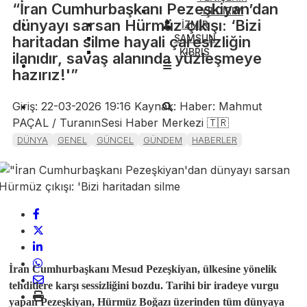
“İran Cumhurbaşkanı Pezeşkiyan’dan
YILDIRIM
dünyayı sarsan Hürmüz çıkışı: ‘Bizi
İZMİR
SAMSUN
haritadan silme hayali çaresizliğin
KIBRIS
ilanıdır, savaş alanında yüzleşmeye
hazırız!'”
Giriş: 22-03-2026 19:16
Kaynak: Haber: Mahmut
PAÇAL / TuranınSesi Haber Merkezi 🇹🇷
DÜNYA
GENEL
GÜNCEL
GÜNDEM
HABERLER
İran Cumhurbaşkanı Mesud Pezeşkiyan, ülkesine yönelik
tehditlere karşı sessizliğini bozdu. Tarihi bir iradeye vurgu
yapan Pezeşkiyan, Hürmüz Boğazı üzerinden tüm dünyaya