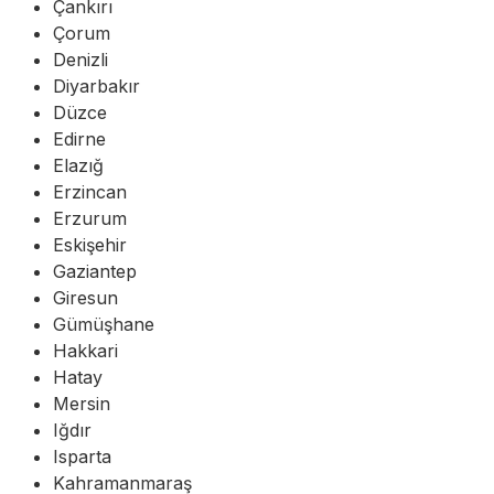
Çankırı
Çorum
Denizli
Diyarbakır
Düzce
Edirne
Elazığ
Erzincan
Erzurum
Eskişehir
Gaziantep
Giresun
Gümüşhane
Hakkari
Hatay
Mersin
Iğdır
Isparta
Kahramanmaraş