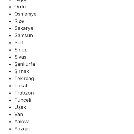
Ordu
Osmaniye
Rize
Sakarya
Samsun
Siirt
Sinop
Sivas
Şanlıurfa
Şırnak
Tekirdağ
Tokat
Trabzon
Tunceli
Uşak
Van
Yalova
Yozgat