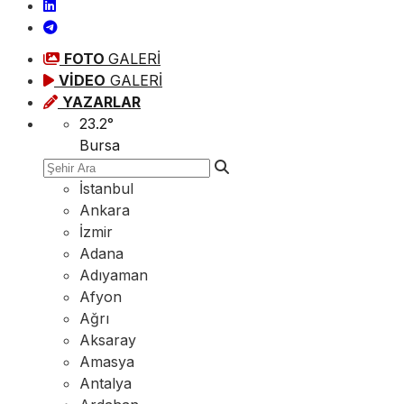
FOTO
GALERİ
VİDEO
GALERİ
YAZARLAR
23.2
°
Bursa
İstanbul
Ankara
İzmir
Adana
Adıyaman
Afyon
Ağrı
Aksaray
Amasya
Antalya