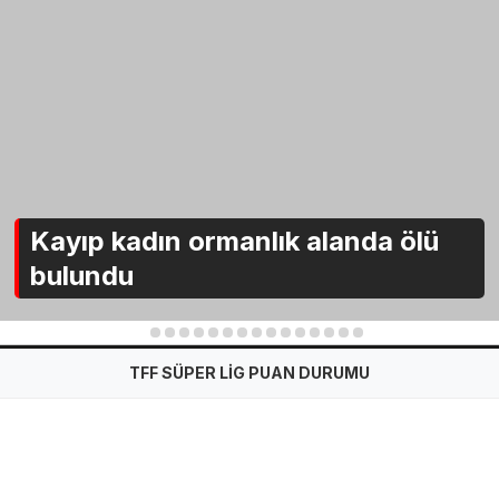
Kayıp kadın ormanlık alanda ölü
bulundu
1
2
3
4
5
6
7
8
9
10
11
12
13
14
15
TFF SÜPER LİG PUAN DURUMU