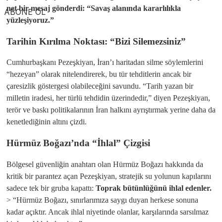
net bir mesaj gönderdi: “Savaş alanında kararlılıkla
ABONE OL
yüzleşiyoruz.”
​Tarihin Kırılma Noktası: “Bizi Silemezsiniz”
​Cumhurbaşkanı Pezeşkiyan, İran’ı haritadan silme söylemlerini
“hezeyan” olarak nitelendirerek, bu tür tehditlerin ancak bir
çaresizlik göstergesi olabileceğini savundu. “Tarih yazan bir
milletin iradesi, her türlü tehdidin üzerindedir,” diyen Pezeşkiyan,
terör ve baskı politikalarının İran halkını ayrıştırmak yerine daha da
kenetlediğinin altını çizdi.
​Hürmüz Boğazı’nda “İhlal” Çizgisi
​Bölgesel güvenliğin anahtarı olan Hürmüz Boğazı hakkında da
kritik bir parantez açan Pezeşkiyan, stratejik su yolunun kapılarını
sadece tek bir gruba kapattı:
Toprak bütünlüğünü ihlal edenler.
> “Hürmüz Boğazı, sınırlarımıza saygı duyan herkese sonuna
kadar açıktır. Ancak ihlal niyetinde olanlar, karşılarında sarsılmaz