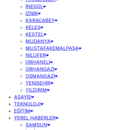
İNEGÖL
İZNİK
KARACABEY
KELES
KESTEL
MUDANYA
MUSTAFAKEMALPAŞA
NİLÜFER
ORHANELİ
ORHANGAZİ
OSMANGAZİ
YENİŞEHİR
YILDIRIM
ASAYİŞ
TEKNOLOJİ
EĞİTİM
YEREL HABERLER
SAMSUN