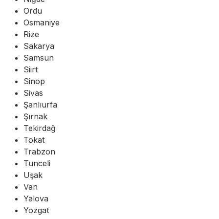
Ordu
Osmaniye
Rize
Sakarya
Samsun
Siirt
Sinop
Sivas
Şanlıurfa
Şırnak
Tekirdağ
Tokat
Trabzon
Tunceli
Uşak
Van
Yalova
Yozgat