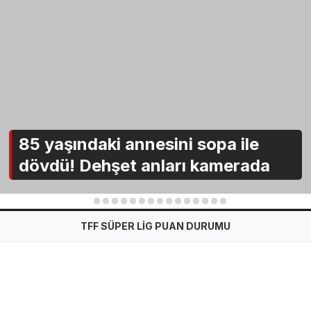
85 yaşındaki annesini sopa ile
dövdü! Dehşet anları kamerada
1
2
3
4
5
6
7
8
9
10
11
12
13
14
15
TFF SÜPER LİG PUAN DURUMU