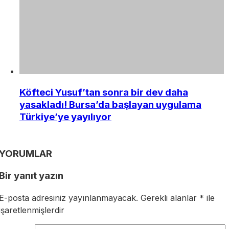
Köfteci Yusuf’tan sonra bir dev daha
yasakladı! Bursa’da başlayan uygulama
Türkiye’ye yayılıyor
YORUMLAR
Bir yanıt yazın
E-posta adresiniz yayınlanmayacak.
Gerekli alanlar
*
ile
işaretlenmişlerdir