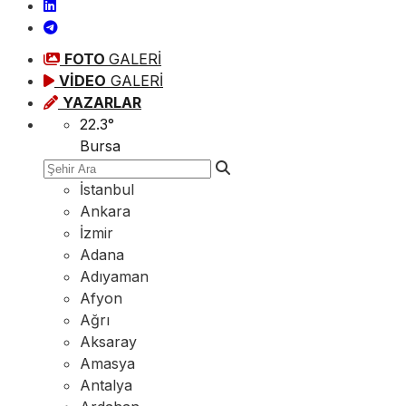
FOTO
GALERİ
VİDEO
GALERİ
YAZARLAR
22.3
°
Bursa
İstanbul
Ankara
İzmir
Adana
Adıyaman
Afyon
Ağrı
Aksaray
Amasya
Antalya