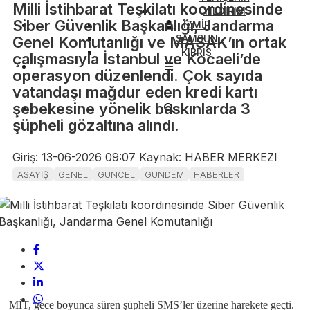
Milli İstihbarat Teşkilatı koordinesinde
YILDIRIM
Siber Güvenlik Başkanlığı, Jandarma
İZMİR
SAMSUN
Genel Komutanlığı ve MASAK’ın ortak
KIBRIS
çalışmasıyla İstanbul ve Kocaeli’de
operasyon düzenlendi. Çok sayıda
vatandaşı mağdur eden kredi kartı
şebekesine yönelik baskınlarda 3
şüpheli gözaltına alındı.
Giriş: 13-06-2026 09:07
Kaynak: HABER MERKEZI
ASAYİŞ
GENEL
GÜNCEL
GÜNDEM
HABERLER
MİT, gece boyunca süren şüpheli SMS’ler üzerine harekete geçti.