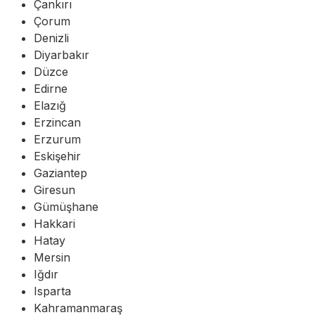
Çankırı
Çorum
Denizli
Diyarbakır
Düzce
Edirne
Elazığ
Erzincan
Erzurum
Eskişehir
Gaziantep
Giresun
Gümüşhane
Hakkari
Hatay
Mersin
Iğdır
Isparta
Kahramanmaraş