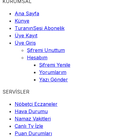
KURUMSAL
Ana Sayfa
Künye
TuranınSesi Abonelik
Üye Kayıt
Üye Giriş
Şifremi Unuttum
Hesabım
Şifremi Yenile
Yorumlarım
Yazı Gönder
SERVİSLER
Nöbetçi Eczaneler
Hava Durumu
Namaz Vakitleri
Canlı Tv İzle
Puan Durumları