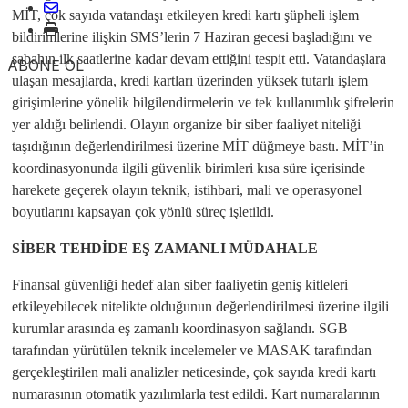
MİT, çok sayıda vatandaşı etkileyen kredi kartı şüpheli işlem
bildirimlerine ilişkin SMS’lerin 7 Haziran gecesi başladığını ve
sabahın ilk saatlerine kadar devam ettiğini tespit etti. Vatandaşlara
ABONE OL
ulaşan mesajlarda, kredi kartları üzerinden yüksek tutarlı işlem
girişimlerine yönelik bilgilendirmelerin ve tek kullanımlık şifrelerin
yer aldığı belirlendi. Olayın organize bir siber faaliyet niteliği
taşıdığının değerlendirilmesi üzerine MİT düğmeye bastı. MİT’in
koordinasyonunda ilgili güvenlik birimleri kısa süre içerisinde
harekete geçerek olayın teknik, istihbari, mali ve operasyonel
boyutlarını kapsayan çok yönlü süreç işletildi.
SİBER TEHDİDE EŞ ZAMANLI MÜDAHALE
Finansal güvenliği hedef alan siber faaliyetin geniş kitleleri
etkileyebilecek nitelikte olduğunun değerlendirilmesi üzerine ilgili
kurumlar arasında eş zamanlı koordinasyon sağlandı. SGB
tarafından yürütülen teknik incelemeler ve MASAK tarafından
gerçekleştirilen mali analizler neticesinde, çok sayıda kredi kartı
numarasının otomatik yazılımlarla test edildi. Kart numaralarının