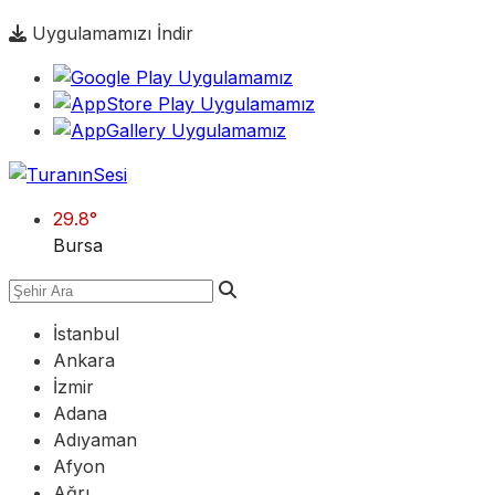
Uygulamamızı İndir
29.8
°
Bursa
İstanbul
Ankara
İzmir
Adana
Adıyaman
Afyon
Ağrı