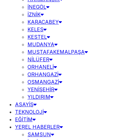
İNEGÖL
İZNİK
KARACABEY
KELES
KESTEL
MUDANYA
MUSTAFAKEMALPAŞA
NİLÜFER
ORHANELİ
ORHANGAZİ
OSMANGAZİ
YENİŞEHİR
YILDIRIM
ASAYİŞ
TEKNOLOJİ
EĞİTİM
YEREL HABERLER
SAMSUN