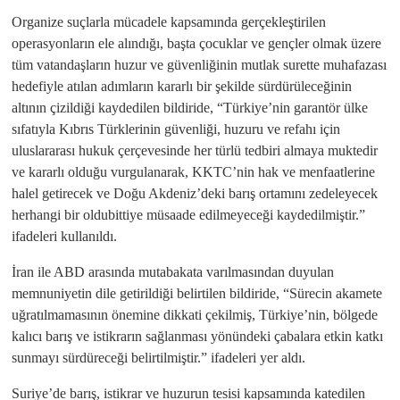
Organize suçlarla mücadele kapsamında gerçekleştirilen
operasyonların ele alındığı, başta çocuklar ve gençler olmak üzere
tüm vatandaşların huzur ve güvenliğinin mutlak surette muhafazası
hedefiyle atılan adımların kararlı bir şekilde sürdürüleceğinin
altının çizildiği kaydedilen bildiride, “Türkiye’nin garantör ülke
sıfatıyla Kıbrıs Türklerinin güvenliği, huzuru ve refahı için
uluslararası hukuk çerçevesinde her türlü tedbiri almaya muktedir
ve kararlı olduğu vurgulanarak, KKTC’nin hak ve menfaatlerine
halel getirecek ve Doğu Akdeniz’deki barış ortamını zedeleyecek
herhangi bir oldubittiye müsaade edilmeyeceği kaydedilmiştir.”
ifadeleri kullanıldı.
İran ile ABD arasında mutabakata varılmasından duyulan
memnuniyetin dile getirildiği belirtilen bildiride, “Sürecin akamete
uğratılmamasının önemi­ne dikkati çekilmiş, Türkiye’nin, bölgede
kalıcı barış ve istikrarın sağlanması yönündeki çabalara etkin katkı
sunmayı sürdüreceği belirtilmiştir.” ifadeleri yer aldı.
Suriye’de barış, istikrar ve huzurun tesisi kapsamında katedilen