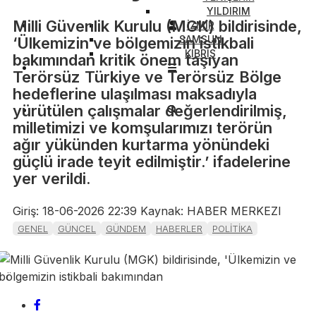
YILDIRIM
Milli Güvenlik Kurulu (MGK) bildirisinde,
İZMİR
SAMSUN
‘Ülkemizin ve bölgemizin istikbali
KIBRIS
bakımından kritik önem taşıyan
Terörsüz Türkiye ve Terörsüz Bölge
hedeflerine ulaşılması maksadıyla
yürütülen çalışmalar değerlendirilmiş,
milletimizi ve komşularımızı terörün
ağır yükünden kurtarma yönündeki
güçlü irade teyit edilmiştir.’ ifadelerine
yer verildi.
Giriş: 18-06-2026 22:39
Kaynak: HABER MERKEZI
GENEL
GÜNCEL
GÜNDEM
HABERLER
POLİTİKA