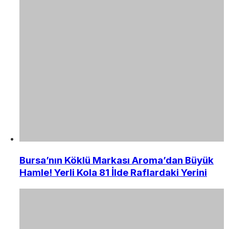
Bursa’nın Köklü Markası Aroma’dan Büyük
Hamle! Yerli Kola 81 İlde Raflardaki Yerini