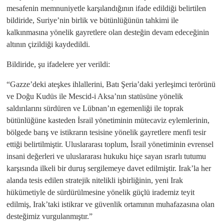
mesafenin memnuniyetle karşılandığının ifade edildiği belirtilen
bildiride, Suriye’nin birlik ve bütünlüğünün tahkimi ile
kalkınmasına yönelik gayretlere olan desteğin devam edeceğinin
altının çizildiği kaydedildi.
Bildiride, şu ifadelere yer verildi:
“Gazze’deki ateşkes ihlallerini, Batı Şeria’daki yerleşimci terörünü
ve Doğu Kudüs ile Mescid-i Aksa’nın statüsüne yönelik
saldırılarını sürdüren ve Lübnan’ın egemenliği ile toprak
bütünlüğüne kasteden İsrail yönetiminin mütecaviz eylemlerinin,
bölgede barış ve istikrarın tesisine yönelik gayretlere menfi tesir
ettiği belirtilmiştir. Uluslararası toplum, İsrail yönetiminin evrensel
insani değerleri ve uluslararası hukuku hiçe sayan ısrarlı tutumu
karşısında ilkeli bir duruş sergilemeye davet edilmiştir. Irak’la her
alanda tesis edilen stratejik nitelikli işbirliğinin, yeni Irak
hükümetiyle de sürdürülmesine yönelik güçlü irademiz teyit
edilmiş, Irak’taki istikrar ve güvenlik ortamının muhafazasına olan
desteğimiz vurgulanmıştır.”