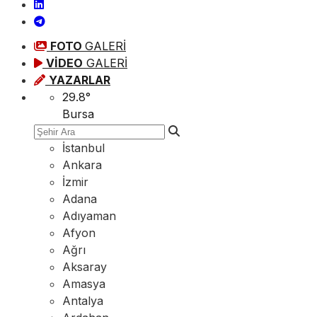
FOTO
GALERİ
VİDEO
GALERİ
YAZARLAR
29.8
°
Bursa
İstanbul
Ankara
İzmir
Adana
Adıyaman
Afyon
Ağrı
Aksaray
Amasya
Antalya