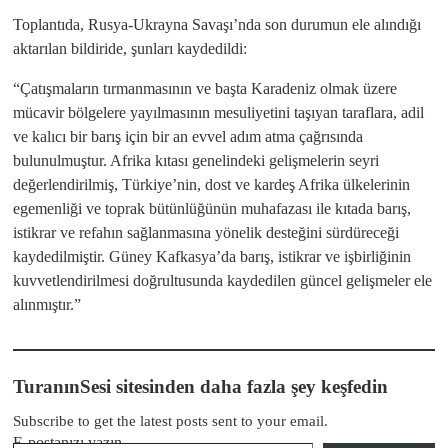
Toplantıda, Rusya-Ukrayna Savaşı’nda son durumun ele alındığı
aktarılan bildiride, şunları kaydedildi:
“Çatışmaların tırmanmasının ve başta Karadeniz olmak üzere
mücavir bölgelere yayılmasının mesuliyetini taşıyan taraflara, adil
ve kalıcı bir barış için bir an evvel adım atma çağrısında
bulunulmuştur. Afrika kıtası genelindeki gelişmelerin seyri
değerlendirilmiş, Türkiye’nin, dost ve kardeş Afrika ülkelerinin
egemenliği ve toprak bütünlüğünün muhafazası ile kıtada barış,
istikrar ve refahın sağlanmasına yönelik desteğini sürdüreceği
kaydedilmiştir. Güney Kafkasya’da barış, istikrar ve işbirliğinin
kuvvetlendirilmesi doğrultusunda kaydedilen güncel gelişmeler ele
alınmıştır.”
TuranınSesi sitesinden daha fazla şey keşfedin
Subscribe to get the latest posts sent to your email.
E-postanızı yazın…