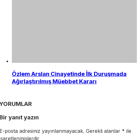
Özlem Arslan Cinayetinde İlk Duruşmada
Ağırlaştırılmış Müebbet Kararı
YORUMLAR
Bir yanıt yazın
E-posta adresiniz yayınlanmayacak.
Gerekli alanlar
*
ile
işaretlenmişlerdir