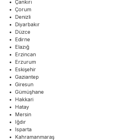
Çankırı
Çorum
Denizli
Diyarbakır
Düzce
Edirne
Elazığ
Erzincan
Erzurum
Eskişehir
Gaziantep
Giresun
Gümüşhane
Hakkari
Hatay
Mersin
Iğdır
Isparta
Kahramanmaraş