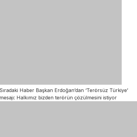
Sıradaki Haber
Başkan Erdoğan’dan ‘Terörsüz Türkiye’
mesajı: Halkımız bizden terörün çözülmesini istiyor