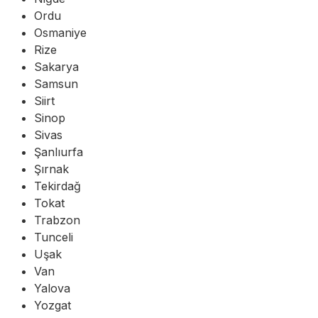
Ordu
Osmaniye
Rize
Sakarya
Samsun
Siirt
Sinop
Sivas
Şanlıurfa
Şırnak
Tekirdağ
Tokat
Trabzon
Tunceli
Uşak
Van
Yalova
Yozgat