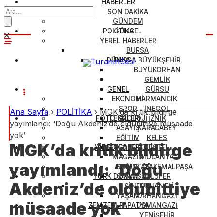
HABERLER
SON DAKİKA
GÜNDEM
POLİTİKA
GÜNCEL
YEREL HABERLER
BURSA
DÜNYA
BURSA BÜYÜKŞEHİR
BÜYÜKORHAN
GEMLİK
GENEL
GÜRSU
EKONOMİ
HARMANCIK
SPOR
İNEGÖL
Ana Sayfa
›
POLİTİKA
›
MGK’da kritik bildirge
FOTO GALERİ
TEKNOLOJİ
İZNİK
yayımlandı: ‘Doğu Akdeniz’de oldubittiye müsaade
ASAYİŞ
KARACABEY
yok’
EĞİTİM
KELES
MGK’da kritik bildirge
VİDEO GALERİ
METEOROLOJİ
KESTEL
MAGAZİN
MUDANYA
yayımlandı: ‘Doğu
SAĞLIK
MUSTAFAKEMALPAŞA
TÜRK DÜNYASI
SANAT
NİLÜFER
Akdeniz’de oldubittiye
SİNEMA
ORHANELİ
YAŞAM
ORHANGAZİ
müsaade yok’
ZEMZEM PAPATYA
OSMANGAZİ
YENİŞEHİR