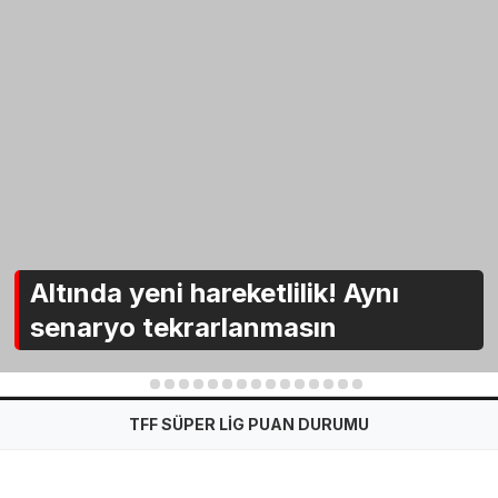
Altında yeni hareketlilik! Aynı
senaryo tekrarlanmasın
1
2
3
4
5
6
7
8
9
10
11
12
13
14
15
TFF SÜPER LİG PUAN DURUMU