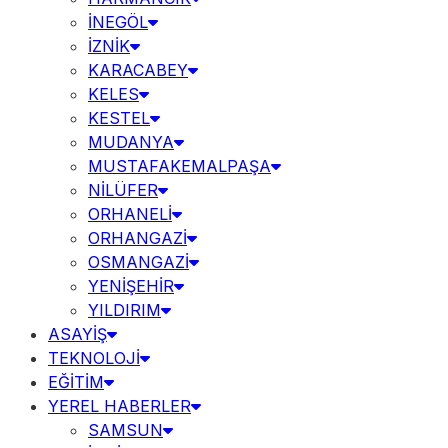
İNEGÖL
İZNİK
KARACABEY
KELES
KESTEL
MUDANYA
MUSTAFAKEMALPAŞA
NİLÜFER
ORHANELİ
ORHANGAZİ
OSMANGAZİ
YENİŞEHİR
YILDIRIM
ASAYİŞ
TEKNOLOJİ
EĞİTİM
YEREL HABERLER
SAMSUN