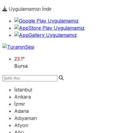
Uygulamamızı İndir
23.1
°
Bursa
İstanbul
Ankara
İzmir
Adana
Adıyaman
Afyon
Ağrı