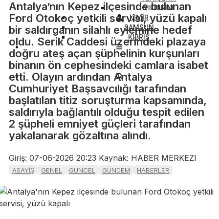
Antalya’nın Kepez ilçesinde bulunan
YILDIRIM
Ford Otokoç yetkili servisi, yüzü kapalı
İZMİR
SAMSUN
bir saldırganın silahlı eylemine hedef
KIBRIS
oldu. Serik Caddesi üzerindeki plazaya
doğru ateş açan şüphelinin kurşunları
binanın ön cephesindeki camlara isabet
etti. Olayın ardından Antalya
Cumhuriyet Başsavcılığı tarafından
başlatılan titiz soruşturma kapsamında,
saldırıyla bağlantılı olduğu tespit edilen
2 şüpheli emniyet güçleri tarafından
yakalanarak gözaltına alındı.
Giriş: 07-06-2026 20:23
Kaynak: HABER MERKEZI
ASAYİŞ
GENEL
GÜNCEL
GÜNDEM
HABERLER