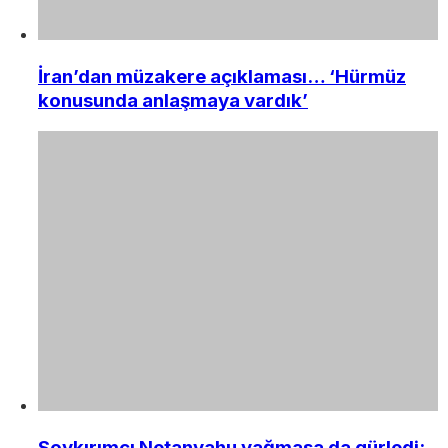
İran’dan müzakere açıklaması… ‘Hürmüz
konusunda anlaşmaya vardık’
Soykırımcı Netanyahu yağmasa da gürledi: