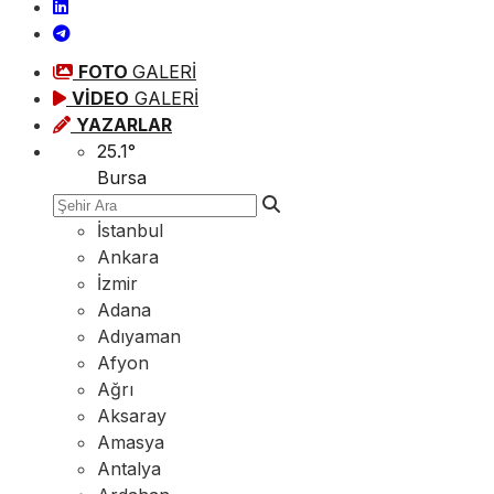
FOTO
GALERİ
VİDEO
GALERİ
YAZARLAR
25.1
°
Bursa
İstanbul
Ankara
İzmir
Adana
Adıyaman
Afyon
Ağrı
Aksaray
Amasya
Antalya