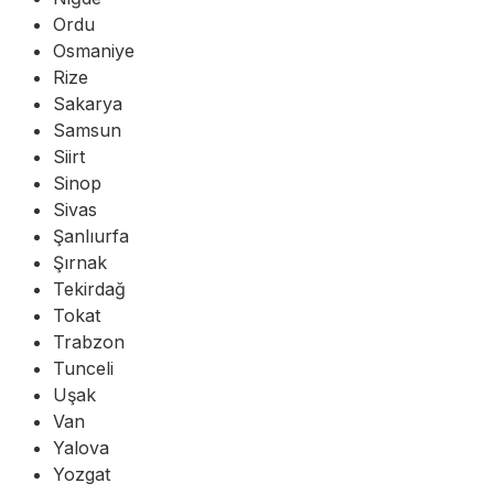
Ordu
Osmaniye
Rize
Sakarya
Samsun
Siirt
Sinop
Sivas
Şanlıurfa
Şırnak
Tekirdağ
Tokat
Trabzon
Tunceli
Uşak
Van
Yalova
Yozgat