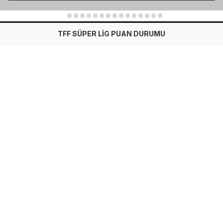
1
2
3
4
5
6
7
8
9
10
11
12
13
14
15
TFF SÜPER LİG PUAN DURUMU