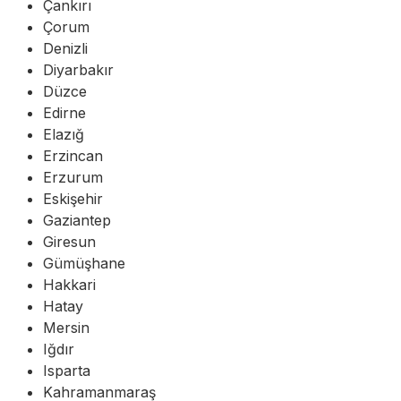
Çankırı
Çorum
Denizli
Diyarbakır
Düzce
Edirne
Elazığ
Erzincan
Erzurum
Eskişehir
Gaziantep
Giresun
Gümüşhane
Hakkari
Hatay
Mersin
Iğdır
Isparta
Kahramanmaraş