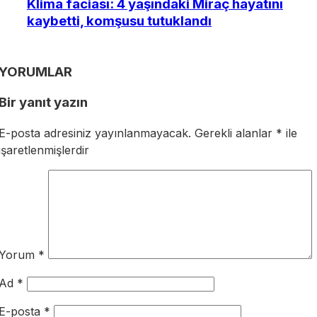
Klima faciası: 4 yaşındaki Miraç hayatını
kaybetti, komşusu tutuklandı
YORUMLAR
Bir yanıt yazın
E-posta adresiniz yayınlanmayacak.
Gerekli alanlar
*
ile
işaretlenmişlerdir
Yorum
*
Ad
*
E-posta
*