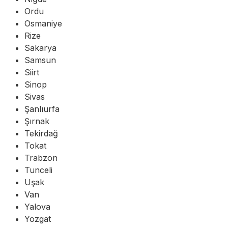
Ordu
Osmaniye
Rize
Sakarya
Samsun
Siirt
Sinop
Sivas
Şanlıurfa
Şırnak
Tekirdağ
Tokat
Trabzon
Tunceli
Uşak
Van
Yalova
Yozgat