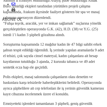
Samsun İl Emniyet Müdürlüğü Asayiş Şube Müdürlüğü Ahlak
Büro Amirliği ekipleri tarafından yürütülen projeli çalışma
kapsamında, Atakum ilçesinde faaliyet gösteren bir spa ve masaj
salonuna operasyon düzenlendi.
ABONE OL
“Fuhşa teşvik, aracılık, yer ve imkan sağlamak” suçlarına yönelik
gerçekleştirilen operasyonda G.K. (42), H.D. (38) ve Y.G. (25)
isimli 1’i kadın 3 şüpheli gözaltına alındı.
Soruşturma kapsamında 12 mağdur kadın ile 47 bilgi sahibi erkek
şahsın tespit edildiği öğrenildi. İş yerinde yapılan aramalarda 9 adet
el telsizi, çok sayıda cinsel materyal, kadın çalışanlara ait hesap
kayıtlarının tutulduğu 3 ajanda, 2 kurusıkı tabanca ve 49 adet
sentetik ecza hap ele geçirildi.
Polis ekipleri, masaj salonunda çalışanların olası denetim ve
baskınlara karşı telsizlerle haberleştiklerini belirledi. Operasyonda
ayrıca şüphelilere ait cep telefonları ile iş yerinin güvenlik kamerası
kayıt cihazına incelenmek üzere el konuldu.
Emniyetteki işlemleri tamamlanan 3 şüpheli, geniş güvenlik