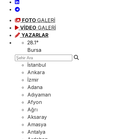
FOTO
GALERİ
VİDEO
GALERİ
YAZARLAR
28.1
°
Bursa
İstanbul
Ankara
İzmir
Adana
Adıyaman
Afyon
Ağrı
Aksaray
Amasya
Antalya