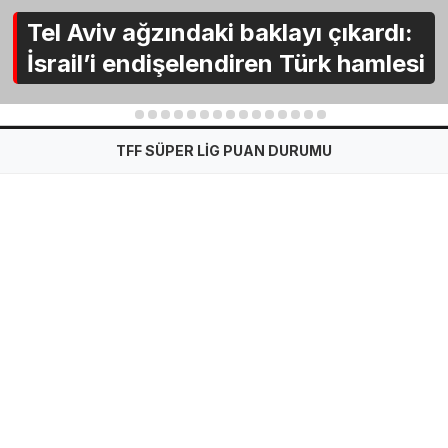
Tel Aviv ağzındaki baklayı çıkardı:
İsrail’i endişelendiren Türk hamlesi
1
2
3
4
5
6
7
8
9
10
11
12
13
14
15
TFF SÜPER LİG PUAN DURUMU