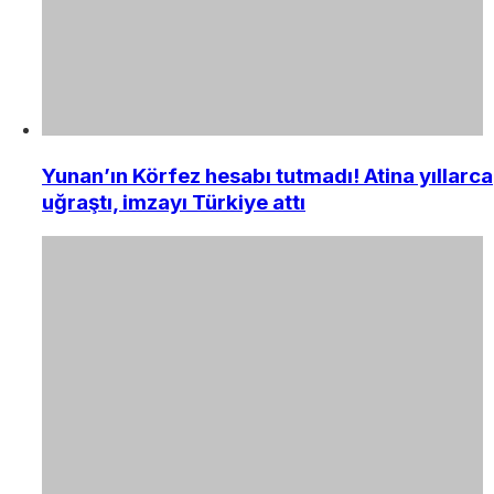
Yunan’ın Körfez hesabı tutmadı! Atina yıllarca
uğraştı, imzayı Türkiye attı