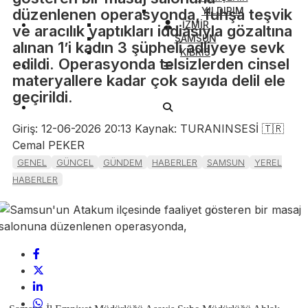
YILDIRIM
düzenlenen operasyonda, fuhşa teşvik
İZMİR
ve aracılık yaptıkları iddiasıyla gözaltına
SAMSUN
alınan 1’i kadın 3 şüpheli adliyeye sevk
KIBRIS
edildi. Operasyonda telsizlerden cinsel
materyallere kadar çok sayıda delil ele
geçirildi.
Giriş: 12-06-2026 20:13
Kaynak: TURANINSESİ 🇹🇷
Cemal PEKER
GENEL
GÜNCEL
GÜNDEM
HABERLER
SAMSUN
YEREL
HABERLER