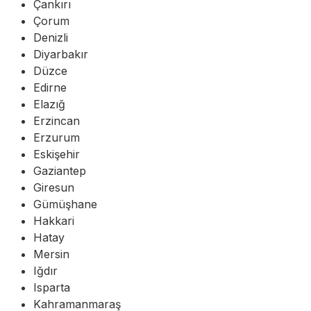
Çankırı
Çorum
Denizli
Diyarbakır
Düzce
Edirne
Elazığ
Erzincan
Erzurum
Eskişehir
Gaziantep
Giresun
Gümüşhane
Hakkari
Hatay
Mersin
Iğdır
Isparta
Kahramanmaraş