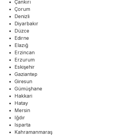
Çankırı
Çorum
Denizli
Diyarbakır
Düzce
Edirne
Elazığ
Erzincan
Erzurum
Eskişehir
Gaziantep
Giresun
Gümüşhane
Hakkari
Hatay
Mersin
Iğdır
Isparta
Kahramanmaraş