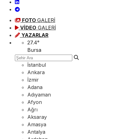
FOTO
GALERİ
VİDEO
GALERİ
YAZARLAR
27.4
°
Bursa
İstanbul
Ankara
İzmir
Adana
Adıyaman
Afyon
Ağrı
Aksaray
Amasya
Antalya