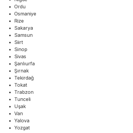
Ordu
Osmaniye
Rize
Sakarya
Samsun
Siirt
Sinop
Sivas
Şanlıurfa
Şırnak
Tekirdağ
Tokat
Trabzon
Tunceli
Uşak
Van
Yalova
Yozgat