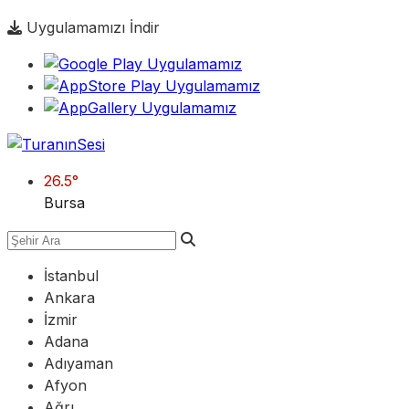
Uygulamamızı İndir
26.5
°
Bursa
İstanbul
Ankara
İzmir
Adana
Adıyaman
Afyon
Ağrı