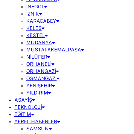
İNEGÖL
İZNİK
KARACABEY
KELES
KESTEL
MUDANYA
MUSTAFAKEMALPAŞA
NİLÜFER
ORHANELİ
ORHANGAZİ
OSMANGAZİ
YENİŞEHİR
YILDIRIM
ASAYİŞ
TEKNOLOJİ
EĞİTİM
YEREL HABERLER
SAMSUN