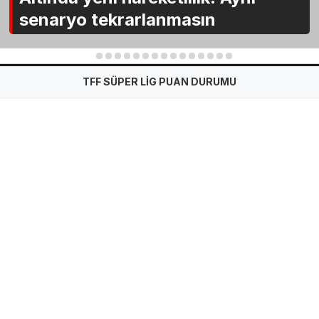
senaryo tekrarlanmasın
1
2
3
4
5
6
7
8
9
10
11
12
13
14
15
TFF SÜPER LİG PUAN DURUMU