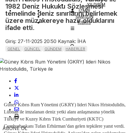
YILDIRIM
1982 Deniz Hukuku Sözleşmesi
İZMİR
temelinde deniz sınırlarını belirlemek
SAMSUN
üzere müzakereye hazır olduklarını
KIBRIS
ifade etti.
Giriş: 27-11-2025 20:50
Kaynak: İHA
GENEL
GÜNCEL
GÜNDEM
HABERLER
Güney Kıbrıs Rum Yönetimi (GKRY) lideri Nikos Hristodulidis,
Lübnan ile imzalanan deniz yetki alanı anlaşmasına yönelik
Türkiye ve Kuzey Kıbrıs Türk Cumhuriyeti (KKTC)
Cumhurbaşkanı Tufan Erhürman’dan gelen tepkilere yanıt verdi.
ABONE OL