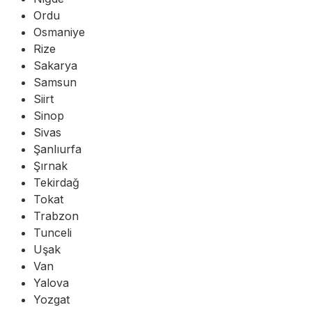
Ordu
Osmaniye
Rize
Sakarya
Samsun
Siirt
Sinop
Sivas
Şanlıurfa
Şırnak
Tekirdağ
Tokat
Trabzon
Tunceli
Uşak
Van
Yalova
Yozgat