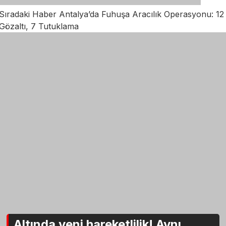
Sıradaki Haber
Antalya’da Fuhuşa Aracılık Operasyonu: 12
Gözaltı, 7 Tutuklama
Altında yeni hareketlilik! Aynı