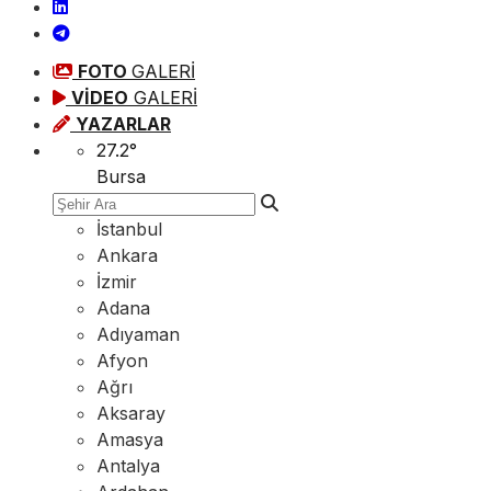
FOTO
GALERİ
VİDEO
GALERİ
YAZARLAR
27.2
°
Bursa
İstanbul
Ankara
İzmir
Adana
Adıyaman
Afyon
Ağrı
Aksaray
Amasya
Antalya