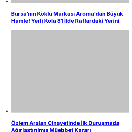
Bursa’nın Köklü Markası Aroma’dan Büyük
Hamle! Yerli Kola 81 İlde Raflardaki Yerini
Özlem Arslan Cinayetinde İlk Duruşmada
Ağırlaştırılmış Müebbet Kararı