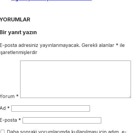
YORUMLAR
Bir yanıt yazın
E-posta adresiniz yayınlanmayacak.
Gerekli alanlar
*
ile
işaretlenmişlerdir
Yorum
*
Ad
*
E-posta
*
Daha sonraki yorumlarımda kullanılması için adım, e-