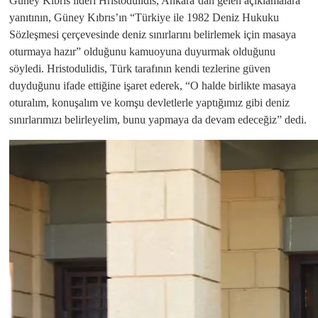
Güney Kıbrıs lideri Hristodulidis, Ankara’dan gelen açıklamalara
yanıtının, Güney Kıbrıs’ın “Türkiye ile 1982 Deniz Hukuku
Sözleşmesi çerçevesinde deniz sınırlarını belirlemek için masaya
oturmaya hazır” olduğunu kamuoyuna duyurmak olduğunu
söyledi. Hristodulidis, Türk tarafının kendi tezlerine güven
duyduğunu ifade ettiğine işaret ederek, “O halde birlikte masaya
oturalım, konuşalım ve komşu devletlerle yaptığımız gibi deniz
sınırlarımızı belirleyelim, bunu yapmaya da devam edeceğiz” dedi.