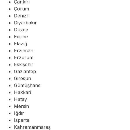
Çankırı
Çorum
Denizli
Diyarbakır
Düzce
Edirne
Elazığ
Erzincan
Erzurum
Eskişehir
Gaziantep
Giresun
Gümüşhane
Hakkari
Hatay
Mersin
Iğdır
Isparta
Kahramanmaraş