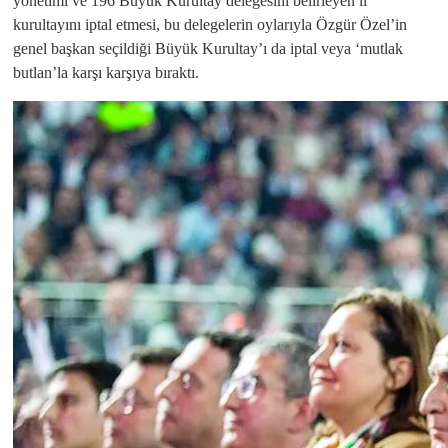
yönetimi ve 196 Büyük Kurultay delegesini belirleyen il
kurultayını iptal etmesi, bu delegelerin oylarıyla Özgür Özel’in
genel başkan seçildiği Büyük Kurultay’ı da iptal veya ‘mutlak
butlan’la karşı karşıya bıraktı.