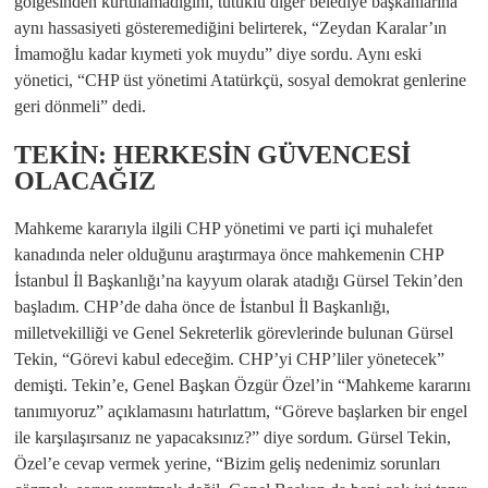
gölgesinden kurtulamadığını, tutuklu diğer belediye başkanlarına
aynı hassasiyeti gösteremediğini belirterek, “Zeydan Karalar’ın
İmamoğlu kadar kıymeti yok muydu” diye sordu. Aynı eski
yönetici, “CHP üst yönetimi Atatürkçü, sosyal demokrat genlerine
geri dönmeli” dedi.
TEKİN: HERKESİN GÜVENCESİ
OLACAĞIZ
Mahkeme kararıyla ilgili CHP yönetimi ve parti içi muhalefet
kanadında neler olduğunu araştırmaya önce mahkemenin CHP
İstanbul İl Başkanlığı’na kayyum olarak atadığı Gürsel Tekin’den
başladım. CHP’de daha önce de İstanbul İl Başkanlığı,
milletvekilliği ve Genel Sekreterlik görevlerinde bulunan Gürsel
Tekin, “Görevi kabul edeceğim. CHP’yi CHP’liler yönetecek”
demişti. Tekin’e, Genel Başkan Özgür Özel’in “Mahkeme kararını
tanımıyoruz” açıklamasını hatırlattım, “Göreve başlarken bir engel
ile karşılaşırsanız ne yapacaksınız?” diye sordum. Gürsel Tekin,
Özel’e cevap vermek yerine, “Bizim geliş nedenimiz sorunları