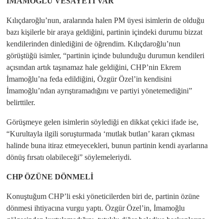
İMAMOĞLU VESAYETİ VAR
Kılıçdaroğlu’nun, aralarında halen PM üyesi isimlerin de olduğu
bazı kişilerle bir araya geldiğini, partinin içindeki durumu bizzat
kendilerinden dinlediğini de öğrendim. Kılıçdaroğlu’nun
görüştüğü isimler, “partinin içinde bulunduğu durumun kendileri
açısından artık taşınamaz hale geldiğini, CHP’nin Ekrem
İmamoğlu’na feda edildiğini, Özgür Özel’in kendisini
İmamoğlu’ndan ayrıştıramadığını ve partiyi yönetemediğini”
belirttiler.
Görüşmeye gelen isimlerin söylediği en dikkat çekici ifade ise,
“Kurultayla ilgili soruşturmada ‘mutlak butlan’ kararı çıkması
halinde buna itiraz etmeyecekleri, bunun partinin kendi ayarlarına
dönüş fırsatı olabileceği” söylemeleriydi.
CHP ÖZÜNE DÖNMELİ
Konuştuğum CHP’li eski yöneticilerden biri de, partinin özüne
dönmesi ihtiyacına vurgu yaptı. Özgür Özel’in, İmamoğlu