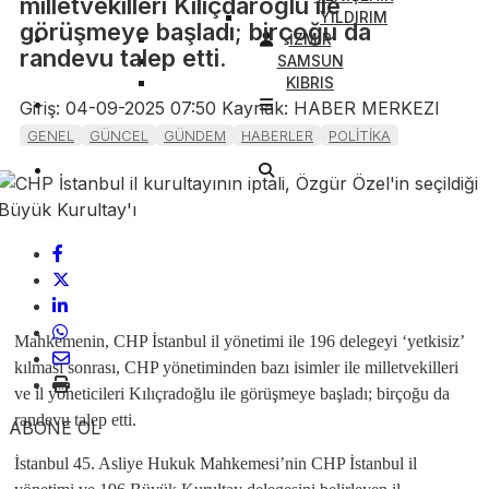
milletvekilleri Kılıçdaroğlu ile
YILDIRIM
görüşmeye başladı; birçoğu da
İZMİR
randevu talep etti.
SAMSUN
KIBRIS
Giriş: 04-09-2025 07:50
Kaynak: HABER MERKEZI
GENEL
GÜNCEL
GÜNDEM
HABERLER
POLİTİKA
Mahkemenin, CHP İstanbul il yönetimi ile 196 delegeyi ‘yetkisiz’
kılması sonrası, CHP yönetiminden bazı isimler ile milletvekilleri
ve il yöneticileri Kılıçradoğlu ile görüşmeye başladı; birçoğu da
randevu talep etti.
ABONE OL
İstanbul 45. Asliye Hukuk Mahkemesi’nin CHP İstanbul il