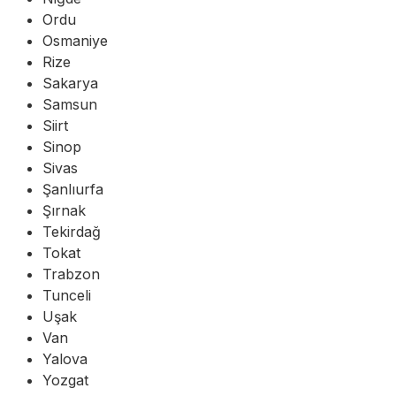
Ordu
Osmaniye
Rize
Sakarya
Samsun
Siirt
Sinop
Sivas
Şanlıurfa
Şırnak
Tekirdağ
Tokat
Trabzon
Tunceli
Uşak
Van
Yalova
Yozgat