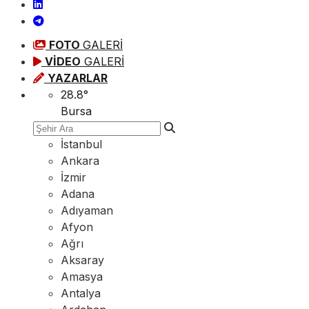
FOTO
GALERİ
VİDEO
GALERİ
YAZARLAR
28.8
°
Bursa
İstanbul
Ankara
İzmir
Adana
Adıyaman
Afyon
Ağrı
Aksaray
Amasya
Antalya