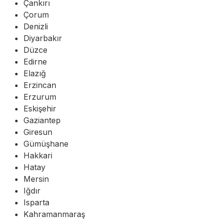
Çankırı
Çorum
Denizli
Diyarbakır
Düzce
Edirne
Elazığ
Erzincan
Erzurum
Eskişehir
Gaziantep
Giresun
Gümüşhane
Hakkari
Hatay
Mersin
Iğdır
Isparta
Kahramanmaraş