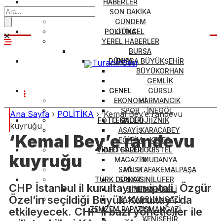
HABERLER
SON DAKİKA
GÜNDEM
POLİTİKA
GÜNCEL
YEREL HABERLER
BURSA
DÜNYA
BURSA BÜYÜKŞEHİR
BÜYÜKORHAN
GEMLİK
GENEL
GÜRSU
EKONOMİ
HARMANCIK
SPOR
İNEGÖL
Ana Sayfa
›
POLİTİKA
›
‘Kemal Bey’e randevu
FOTO GALERİ
TEKNOLOJİ
İZNİK
kuyruğu
ASAYİŞ
KARACABEY
‘Kemal Bey’e randevu
EĞİTİM
KELES
VİDEO GALERİ
METEOROLOJİ
KESTEL
kuyruğu
MAGAZİN
MUDANYA
SAĞLIK
MUSTAFAKEMALPAŞA
TÜRK DÜNYASI
SANAT
NİLÜFER
CHP İstanbul il kurultayının iptali, Özgür
SİNEMA
ORHANELİ
Özel’in seçildiği Büyük Kurultay’ı da
YAŞAM
ORHANGAZİ
ZEMZEM PAPATYA
OSMANGAZİ
etkileyecek. CHP’li bazı yöneticiler ile
YENİŞEHİR