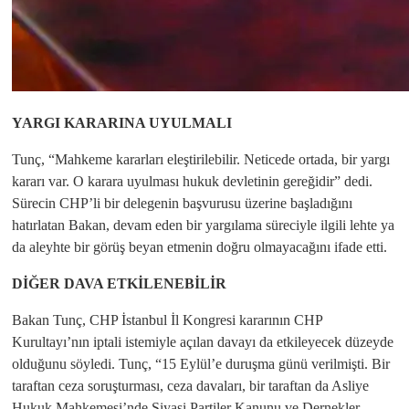
YARGI KARARINA UYULMALI
Tunç, “Mahkeme kararları eleştirilebilir. Neticede ortada, bir yargı
kararı var. O karara uyulması hukuk devletinin gereğidir” dedi.
Sürecin CHP’li bir delegenin başvurusu üzerine başladığını
hatırlatan Bakan, devam eden bir yargılama süreciyle ilgili lehte ya
da aleyhte bir görüş beyan etmenin doğru olmayacağını ifade etti.
DİĞER DAVA ETKİLENEBİLİR
Bakan Tunç, CHP İstanbul İl Kongresi kararının CHP
Kurultayı’nın iptali istemiyle açılan davayı da etkileyecek düzeyde
olduğunu söyledi. Tunç, “15 Eylül’e duruşma günü verilmişti. Bir
taraftan ceza soruşturması, ceza davaları, bir taraftan da Asliye
Hukuk Mahkemesi’nde Siyasi Partiler Kanunu ve Dernekler