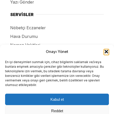
Yazı Gönder
SERVİSLER
Nöbetçi Eczaneler
Hava Durumu
Namaz Vakitleri
Onayı Yönet
Canlı Tv İzle
Puan Durumları
En iyi deneyimleri sunmak için, cihaz bilgilerini saklamak ve/veya
bunlara erişmek amacıyla çerezler gibi teknolojiler kullanıyoruz. Bu
Resmi ilanlar
teknolojilere izin vermek, bu sitedeki tarama davranışı veya
benzersiz kimlikler gibi verileri işlememize izin verecektir. Onay
Gizlilik Politikası
vermemek veya onayı geri çekmek, belirli özellikleri ve işlevleri
olumsuz etkileyebilir.
İletişim
Kabul et
Tüm Hakları Saklıdır. |
WordPress Haber Teması
Reddet