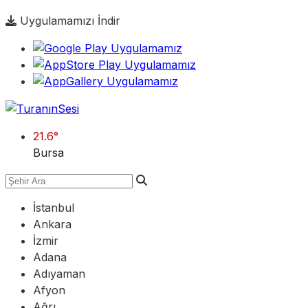
Uygulamamızı İndir
21.6
°
Bursa
İstanbul
Ankara
İzmir
Adana
Adıyaman
Afyon
Ağrı