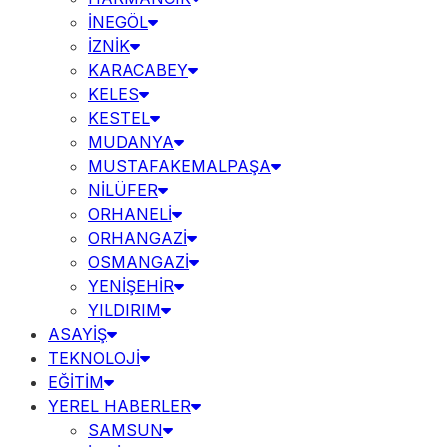
İNEGÖL
İZNİK
KARACABEY
KELES
KESTEL
MUDANYA
MUSTAFAKEMALPAŞA
NİLÜFER
ORHANELİ
ORHANGAZİ
OSMANGAZİ
YENİŞEHİR
YILDIRIM
ASAYİŞ
TEKNOLOJİ
EĞİTİM
YEREL HABERLER
SAMSUN