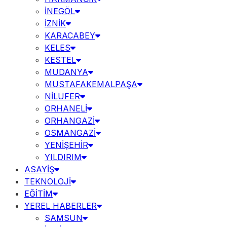
İNEGÖL
İZNİK
KARACABEY
KELES
KESTEL
MUDANYA
MUSTAFAKEMALPAŞA
NİLÜFER
ORHANELİ
ORHANGAZİ
OSMANGAZİ
YENİŞEHİR
YILDIRIM
ASAYİŞ
TEKNOLOJİ
EĞİTİM
YEREL HABERLER
SAMSUN