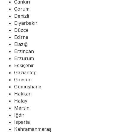
Çankırı
Çorum
Denizli
Diyarbakır
Düzce
Edirne
Elazığ
Erzincan
Erzurum
Eskişehir
Gaziantep
Giresun
Gümüşhane
Hakkari
Hatay
Mersin
Iğdır
Isparta
Kahramanmaraş