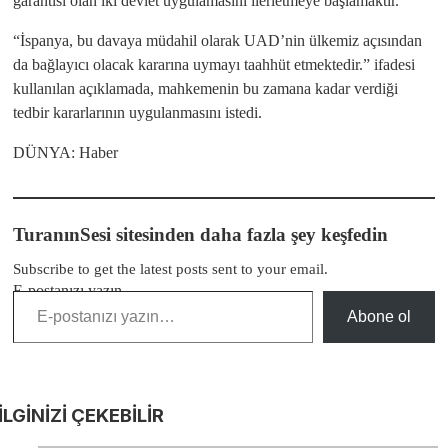
garantisi olan iki devlet uygulamasını ilerletmeye başlamaktır.”
“İspanya, bu davaya müdahil olarak UAD’nin ülkemiz açısından
da bağlayıcı olacak kararına uymayı taahhüt etmektedir.” ifadesi
kullanılan açıklamada, mahkemenin bu zamana kadar verdiği
tedbir kararlarının uygulanmasını istedi.
DÜNYA: Haber
TuranınSesi sitesinden daha fazla şey keşfedin
Subscribe to get the latest posts sent to your email.
E-postanızı yazın…
Abone ol
İLGİNİZİ
ÇEKEBİLİR