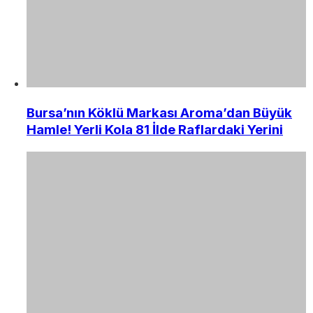
Bursa’nın Köklü Markası Aroma’dan Büyük
Hamle! Yerli Kola 81 İlde Raflardaki Yerini