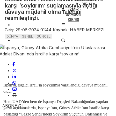
YILDIRIM
karşı ‘soykırım’ suçlamasıyla açtığı
İZMİR
davaya müdahil olma talebini
SAMSUN
resmileştirdi.
KIBRIS
Giriş: 29-06-2024 01:44
Kaynak: HABER MERKEZI
DÜNYA
GENEL
GÜNCEL
İspanya, işgalci İsrail’in soykırımla yargılandığı davaya müdahil
oldu.
Hem UAD’den hem de İspanya Dışişleri Bakanlığından yapılan
ABONE OL
yazılı açıklamalarda, İspanya’nın, Güney Afrika’nın İsrail’e karşı
başlattığı “Gazze Şeridi’ndeki Soykırım Suçunun Önlenmesi ve