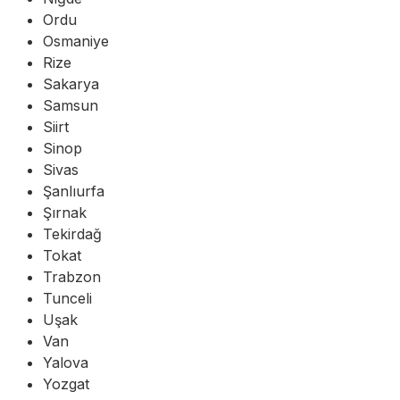
Ordu
Osmaniye
Rize
Sakarya
Samsun
Siirt
Sinop
Sivas
Şanlıurfa
Şırnak
Tekirdağ
Tokat
Trabzon
Tunceli
Uşak
Van
Yalova
Yozgat