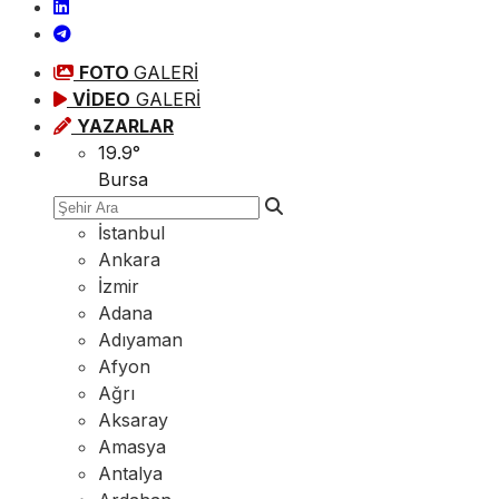
FOTO
GALERİ
VİDEO
GALERİ
YAZARLAR
19.9
°
Bursa
İstanbul
Ankara
İzmir
Adana
Adıyaman
Afyon
Ağrı
Aksaray
Amasya
Antalya