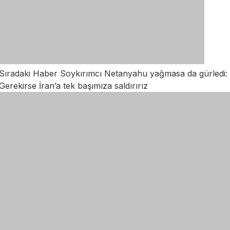
Sıradaki Haber
Soykırımcı Netanyahu yağmasa da gürledi:
Gerekirse İran’a tek başımıza saldırırız