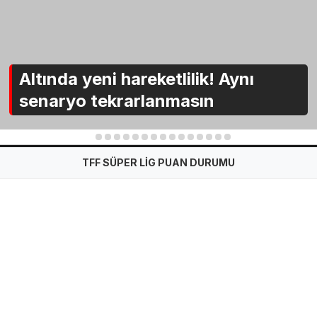
Altında yeni hareketlilik! Aynı
senaryo tekrarlanmasın
1
2
3
4
5
6
7
8
9
10
11
12
13
14
15
TFF SÜPER LİG PUAN DURUMU