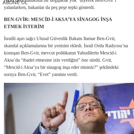
Aksa’daki statükoda bir değişiklik yok” diyerek Ben-Gvir’i
ABONE OL
yalanlarken, bakanlar da peş peşe tepki gösterdi.
BEN-GVİR: MESCİD-İ AKSA’YA SİNAGOG İNŞA
ETMEK İSTERİM
İsrailli aşırı sağcı Ulusal Güvenlik Bakanı Itamar Ben-Gvir,
skandal açıklamalarına bir yenisini ekledi. İsrail Ordu Radyosu’na
konuşan Ben-Gvir, mevcut politikanın Yahudilerin Mescid-i
Aksa’da “ibadet etmesine izin verdiğini” öne sürdü. Gvir,
“Mescid-i Aksa’ya bir sinagog inşa eder misiniz?” şeklindeki
soruya Ben-Gvir, “Evet” yanıtını verdi.