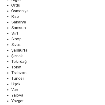
Ordu
Osmaniye
Rize
Sakarya
Samsun
Siirt
Sinop
Sivas
Şanlıurfa
Şırnak
Tekirdağ
Tokat
Trabzon
Tunceli
Uşak
Van
Yalova
Yozgat