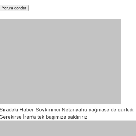
Sıradaki Haber
Soykırımcı Netanyahu yağmasa da gürledi:
Gerekirse İran’a tek başımıza saldırırız