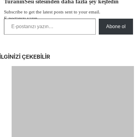
TuranınSesi sitesinden daha fazla şey keşfedin
Subscribe to get the latest posts sent to your email.
E-postanızı yazın…
Abone ol
İLGİNİZİ
ÇEKEBİLİR