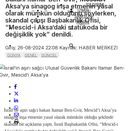
YILDIRIM
Aksa’ya sinagog inşa etmenin yasal
İZMİR
olarak mümkün olduğunu söylerken,
SAMSUN
skandal çıkışı Başbakanlık Ofisi,
KIBRIS
“Mescid-i Aksa’daki statükoda bir
değişiklik yok” denildi.
Giriş: 26-08-2024 22:08
Kaynak: HABER MERKEZI
DÜNYA
GENEL
GÜNCEL
İsrail’de aşırı sağcı bakan Itamar Ben-Gvir, Mescid’i Aksa’ya
sinagog inşa etmenin yasal olarak mümkün olduğu şeklinde
skandal bir açıklama yaptı. İsrail Başbakanlık Ofisi, “Mescid-i