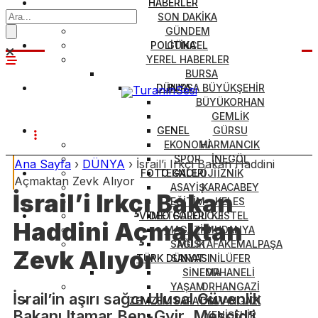
HABERLER
SON DAKİKA
GÜNDEM
POLİTİKA
GÜNCEL
YEREL HABERLER
BURSA
DÜNYA
BURSA BÜYÜKŞEHİR
BÜYÜKORHAN
GEMLİK
GENEL
GÜRSU
EKONOMİ
HARMANCIK
SPOR
İNEGÖL
Ana Sayfa
›
DÜNYA
›
İsrail’i Irkçı Bakan Haddini
FOTO GALERİ
TEKNOLOJİ
İZNİK
Açmaktan Zevk Alıyor
ASAYİŞ
KARACABEY
İsrail’i Irkçı Bakan
EĞİTİM
KELES
VİDEO GALERİ
METEOROLOJİ
KESTEL
Haddini Açmaktan
MAGAZİN
MUDANYA
SAĞLIK
MUSTAFAKEMALPAŞA
Zevk Alıyor
TÜRK DÜNYASI
SANAT
NİLÜFER
SİNEMA
ORHANELİ
YAŞAM
ORHANGAZİ
İsrail’in aşırı sağcı Ulusal Güvenlik
ZEMZEM PAPATYA
OSMANGAZİ
Bakanı Itamar Ben-Gvir, Mescid’i
YENİŞEHİR