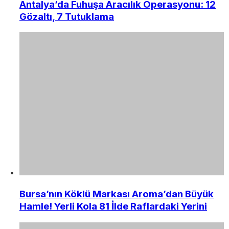
Antalya’da Fuhuşa Aracılık Operasyonu: 12
Gözaltı, 7 Tutuklama
Bursa’nın Köklü Markası Aroma’dan Büyük
Hamle! Yerli Kola 81 İlde Raflardaki Yerini