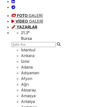
FOTO
GALERİ
VİDEO
GALERİ
YAZARLAR
21.3
°
Bursa
İstanbul
Ankara
İzmir
Adana
Adıyaman
Afyon
Ağrı
Aksaray
Amasya
Antalya