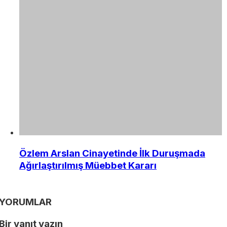
Özlem Arslan Cinayetinde İlk Duruşmada
Ağırlaştırılmış Müebbet Kararı
YORUMLAR
Bir yanıt yazın