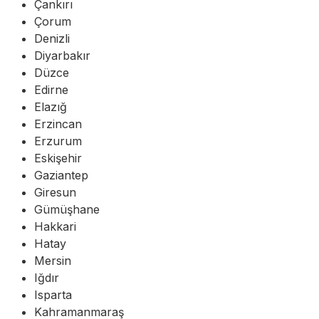
Çankırı
Çorum
Denizli
Diyarbakır
Düzce
Edirne
Elazığ
Erzincan
Erzurum
Eskişehir
Gaziantep
Giresun
Gümüşhane
Hakkari
Hatay
Mersin
Iğdır
Isparta
Kahramanmaraş