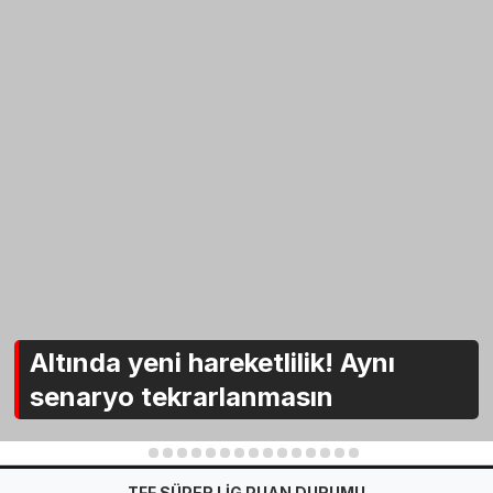
Altında yeni hareketlilik! Aynı
senaryo tekrarlanmasın
1
2
3
4
5
6
7
8
9
10
11
12
13
14
15
TFF SÜPER LİG PUAN DURUMU