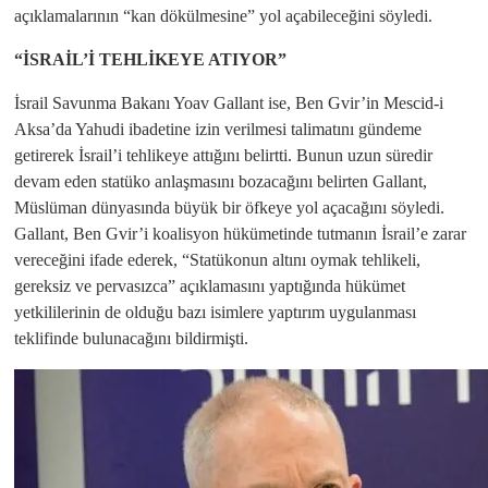
açıklamalarının “kan dökülmesine” yol açabileceğini söyledi.
“İSRAİL’İ TEHLİKEYE ATIYOR”
İsrail Savunma Bakanı Yoav Gallant ise, Ben Gvir’in Mescid-i
Aksa’da Yahudi ibadetine izin verilmesi talimatını gündeme
getirerek İsrail’i tehlikeye attığını belirtti. Bunun uzun süredir
devam eden statüko anlaşmasını bozacağını belirten Gallant,
Müslüman dünyasında büyük bir öfkeye yol açacağını söyledi.
Gallant, Ben Gvir’i koalisyon hükümetinde tutmanın İsrail’e zarar
vereceğini ifade ederek, “Statükonun altını oymak tehlikeli,
gereksiz ve pervasızca” açıklamasını yaptığında hükümet
yetkililerinin de olduğu bazı isimlere yaptırım uygulanması
teklifinde bulunacağını bildirmişti.