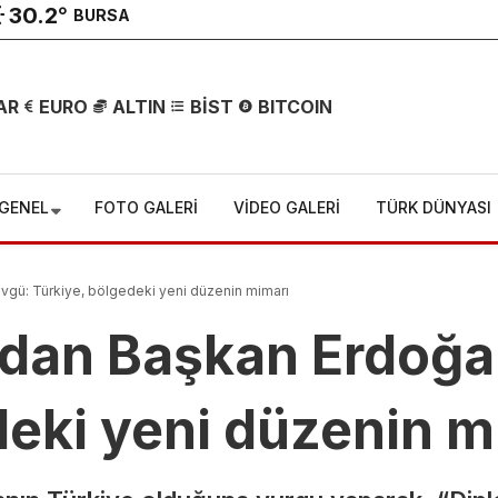
30.2
°
BURSA
AR
EURO
ALTIN
BİST
BITCOIN
GENEL
FOTO GALERİ
VİDEO GALERİ
TÜRK DÜNYASI
Çemişgezek
vgü: Türkiye, bölgedeki yeni düzenin mimarı
Yasta!
ndan Başkan Erdoğa
Yaylada
Hayatını
deki yeni düzenin m
Kaybeden