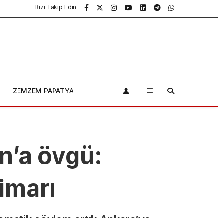
Bizi Takip Edin
Bursa
ZEMZEM PAPATYA
Kavrulacak!
Sıcaklık 35
n’a övgü:
Dereceye
Çıkıyor, Nem
imarı
Uykusuz