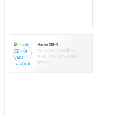
Haşim ZENGİ
“GELECEĞİN TEMİNATI:
ÜLKÜLÜ VE KARAKTERLİ
NESİL!”