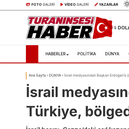
FOTO
GALERİ
VİDEO
GALERİ
YAZARLAR
DOL
HABERLER
POLİTİKA
DÜNYA
Ana Sayfa
›
DÜNYA
›
İsrail medyasından Başkan Erdoğan’a ö
İsrail medyası
Türkiye, bölge