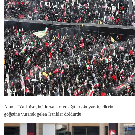
Alanı, “Ya Hüseyin” feryatları ve ağıtlar okuyarak, ellerini
göğsüne vurarak gelen İranlılar doldurdu.