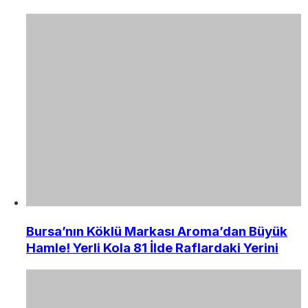
Bursa’nın Köklü Markası Aroma’dan Büyük
Hamle! Yerli Kola 81 İlde Raflardaki Yerini