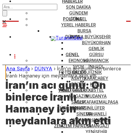
HABERLER
SON DAKİKA
GÜNDEM
POLİTİKA
GÜNCEL
YEREL HABERLER
BURSA
DÜNYA
BURSA BÜYÜKŞEHİR
BÜYÜKORHAN
GEMLİK
GENEL
GÜRSU
EKONOMİ
HARMANCIK
SPOR
İNEGÖL
Ana Sayfa
›
DÜNYA
›
İran’ın acı günü: On binlerce
FOTO GALERİ
TEKNOLOJİ
İZNİK
İranlı Hamaney için meydanlara akın etti
ASAYİŞ
KARACABEY
İran’ın acı günü: On
EĞİTİM
KELES
VİDEO GALERİ
METEOROLOJİ
KESTEL
binlerce İranlı
MAGAZİN
MUDANYA
SAĞLIK
MUSTAFAKEMALPAŞA
Hamaney için
TÜRK DÜNYASI
SANAT
NİLÜFER
SİNEMA
ORHANELİ
meydanlara akın etti
YAŞAM
ORHANGAZİ
ZEMZEM PAPATYA
OSMANGAZİ
YENİŞEHİR