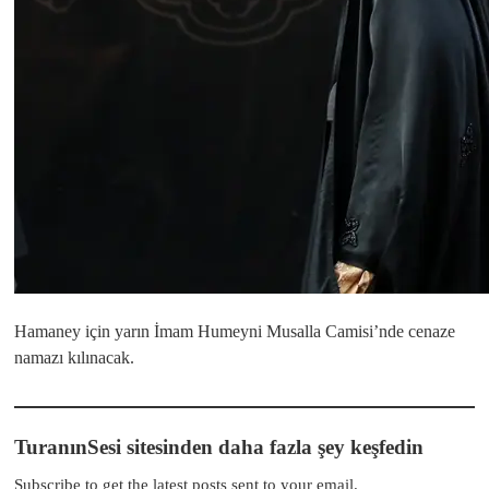
Hamaney için yarın İmam Humeyni Musalla Camisi’nde cenaze
namazı kılınacak.
TuranınSesi sitesinden daha fazla şey keşfedin
Subscribe to get the latest posts sent to your email.