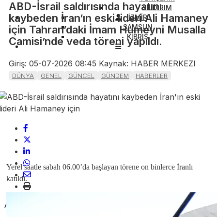
ABD-İsrail saldırısında hayatını
YILDIRIM
kaybeden İran’ın eski lideri Ali Hamaney
İZMİR
SAMSUN
için Tahran’daki İmam Humeyni Musalla
KIBRIS
Camisi’nde veda töreni yapıldı.
Giriş: 05-07-2026 08:45
Kaynak: HABER MERKEZI
DÜNYA
GENEL
GÜNCEL
GÜNDEM
HABERLER
Yerel saatle sabah 06.00’da başlayan törene on binlerce İranlı
katıldı.
ABONE OL