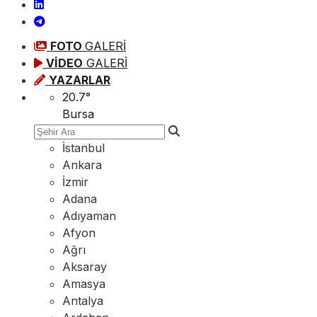
FOTO
GALERİ
VİDEO
GALERİ
YAZARLAR
20.7
°
Bursa
İstanbul
Ankara
İzmir
Adana
Adıyaman
Afyon
Ağrı
Aksaray
Amasya
Antalya