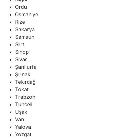
Ordu
Osmaniye
Rize
Sakarya
Samsun
Siirt
Sinop
Sivas
Şanlıurfa
Şırnak
Tekirdağ
Tokat
Trabzon
Tunceli
Uşak
Van
Yalova
Yozgat