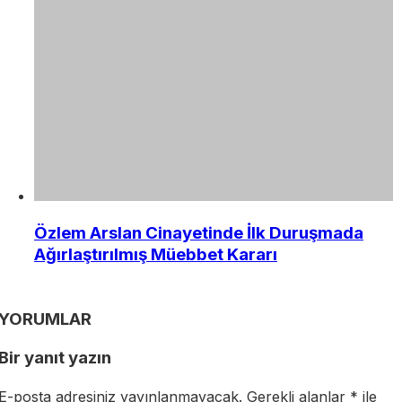
Özlem Arslan Cinayetinde İlk Duruşmada
Ağırlaştırılmış Müebbet Kararı
YORUMLAR
Bir yanıt yazın
E-posta adresiniz yayınlanmayacak.
Gerekli alanlar
*
ile