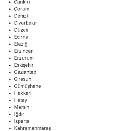
Çankırı
Çorum
Denizli
Diyarbakır
Düzce
Edirne
Elazığ
Erzincan
Erzurum
Eskişehir
Gaziantep
Giresun
Gümüşhane
Hakkari
Hatay
Mersin
Iğdır
Isparta
Kahramanmaraş