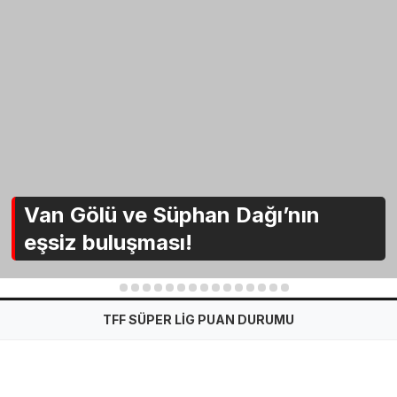
Van Gölü ve Süphan Dağı’nın
eşsiz buluşması!
1
2
3
4
5
6
7
8
9
10
11
12
13
14
15
TFF SÜPER LİG PUAN DURUMU