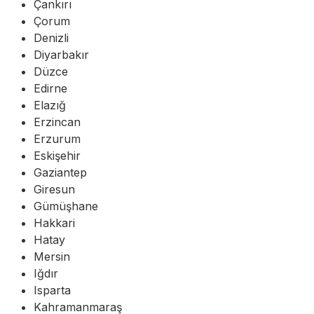
Çankırı
Çorum
Denizli
Diyarbakır
Düzce
Edirne
Elazığ
Erzincan
Erzurum
Eskişehir
Gaziantep
Giresun
Gümüşhane
Hakkari
Hatay
Mersin
Iğdır
Isparta
Kahramanmaraş