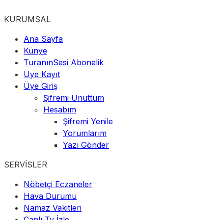
KURUMSAL
Ana Sayfa
Künye
TuranınSesi Abonelik
Üye Kayıt
Üye Giriş
Şifremi Unuttum
Hesabım
Şifremi Yenile
Yorumlarım
Yazı Gönder
SERVİSLER
Nöbetçi Eczaneler
Hava Durumu
Namaz Vakitleri
Canlı Tv İzle