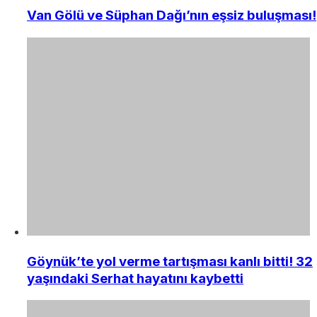
Van Gölü ve Süphan Dağı’nın eşsiz buluşması!
Göynük’te yol verme tartışması kanlı bitti! 32
yaşındaki Serhat hayatını kaybetti