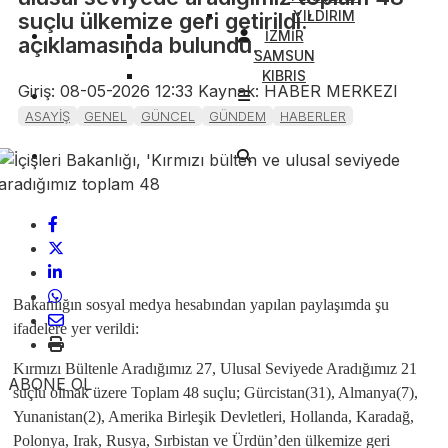
YILDIRIM
suçlu ülkemize geri getirildi.’
İZMİR
açıklamasında bulundu.
SAMSUN
KIBRIS
Giriş: 08-05-2026 12:33
Kaynak: HABER MERKEZI
ASAYİŞ
GENEL
GÜNCEL
GÜNDEM
HABERLER
Bakanlığın sosyal medya hesabından yapılan paylaşımda şu
ifadelere yer verildi:
Kırmızı Bültenle Aradığımız 27, Ulusal Seviyede Aradığımız 21
ABONE OL
suçlu olmak üzere Toplam 48 suçlu; Gürcistan(31), Almanya(7),
Yunanistan(2), Amerika Birleşik Devletleri, Hollanda, Karadağ,
Polonya, Irak, Rusya, Sırbistan ve Ürdün’den ülkemize geri