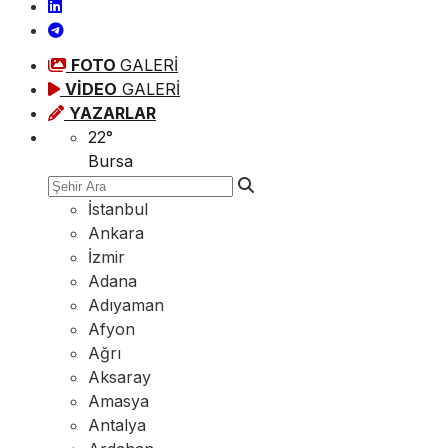
FOTO
GALERİ
VİDEO
GALERİ
YAZARLAR
22
°
Bursa
İstanbul
Ankara
İzmir
Adana
Adıyaman
Afyon
Ağrı
Aksaray
Amasya
Antalya