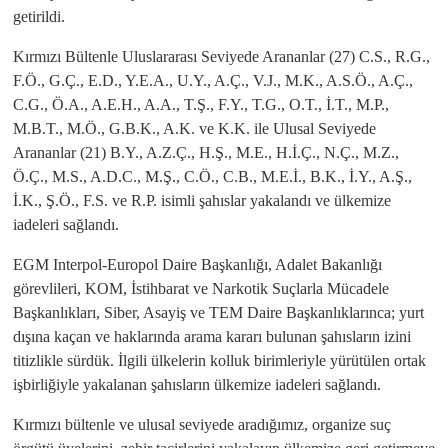
getirildi.
Kırmızı Bültenle Uluslararası Seviyede Arananlar (27) C.S., R.G.,
F.Ö., G.Ç., E.D., Y.E.A., U.Y., A.Ç., V.J., M.K., A.S.Ö., A.Ç.,
C.G., Ö.A., A.E.H., A.A., T.Ş., F.Y., T.G., O.T., İ.T., M.P.,
M.B.T., M.Ö., G.B.K., A.K. ve K.K. ile Ulusal Seviyede
Arananlar (21) B.Y., A.Z.Ç., H.Ş., M.E., H.İ.Ç., N.Ç., M.Z.,
Ö.Ç., M.S., A.D.C., M.Ş., C.Ö., C.B., M.E.İ., B.K., İ.Y., A.Ş.,
İ.K., Ş.Ö., F.S. ve R.P. isimli şahıslar yakalandı ve ülkemize
iadeleri sağlandı.
EGM Interpol-Europol Daire Başkanlığı, Adalet Bakanlığı
görevlileri, KOM, İstihbarat ve Narkotik Suçlarla Mücadele
Başkanlıkları, Siber, Asayiş ve TEM Daire Başkanlıklarınca; yurt
dışına kaçan ve haklarında arama kararı bulunan şahısların izini
titizlikle sürdük. İlgili ülkelerin kolluk birimleriyle yürütülen ortak
işbirliğiyle yakalanan şahısların ülkemize iadeleri sağlandı.
Kırmızı bültenle ve ulusal seviyede aradığımız, organize suç