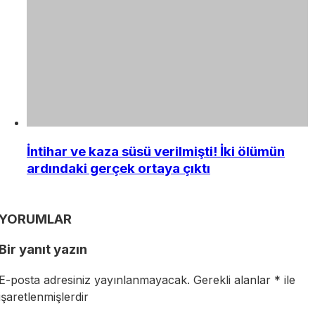
İntihar ve kaza süsü verilmişti! İki ölümün
ardındaki gerçek ortaya çıktı
YORUMLAR
Bir yanıt yazın
E-posta adresiniz yayınlanmayacak.
Gerekli alanlar
*
ile
işaretlenmişlerdir