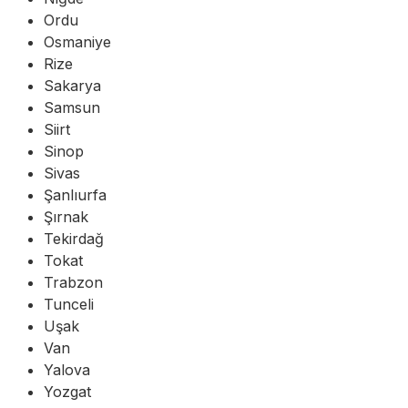
Ordu
Osmaniye
Rize
Sakarya
Samsun
Siirt
Sinop
Sivas
Şanlıurfa
Şırnak
Tekirdağ
Tokat
Trabzon
Tunceli
Uşak
Van
Yalova
Yozgat