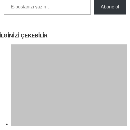
Abone ol
İLGİNİZİ
ÇEKEBİLİR