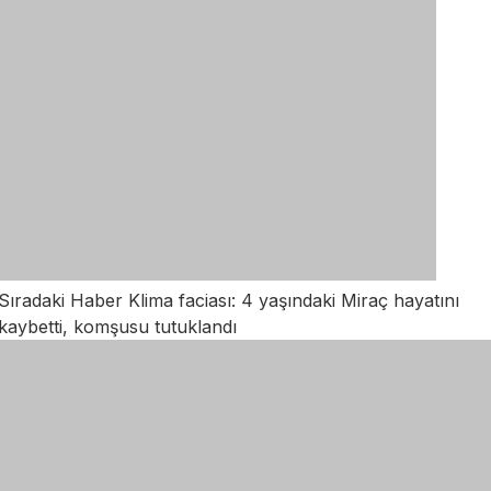
Sıradaki Haber
Klima faciası: 4 yaşındaki Miraç hayatını
kaybetti, komşusu tutuklandı