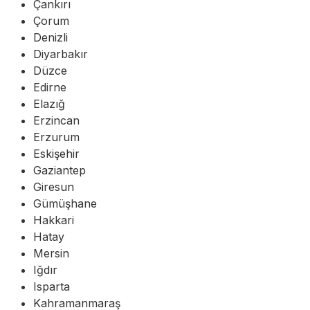
Çankırı
Çorum
Denizli
Diyarbakır
Düzce
Edirne
Elazığ
Erzincan
Erzurum
Eskişehir
Gaziantep
Giresun
Gümüşhane
Hakkari
Hatay
Mersin
Iğdır
Isparta
Kahramanmaraş