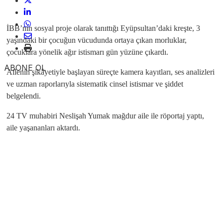
İBB’nin sosyal proje olarak tanıttığı Eyüpsultan’daki kreşte, 3
yaşındaki bir çocuğun vücudunda ortaya çıkan morluklar,
çocuklara yönelik ağır istismarı gün yüzüne çıkardı.
ABONE OL
Ailenin şikâyetiyle başlayan süreçte kamera kayıtları, ses analizleri
ve uzman raporlarıyla sistematik cinsel istismar ve şiddet
belgelendi.
24 TV muhabiri Neslişah Yumak mağdur aile ile röportaj yaptı,
aile yaşananları aktardı.