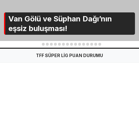
Van Gölü ve Süphan Dağı’nın
eşsiz buluşması!
1
2
3
4
5
6
7
8
9
10
11
12
13
14
15
TFF SÜPER LİG PUAN DURUMU