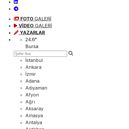
FOTO
GALERİ
VİDEO
GALERİ
YAZARLAR
24.6
°
Bursa
İstanbul
Ankara
İzmir
Adana
Adıyaman
Afyon
Ağrı
Aksaray
Amasya
Antalya