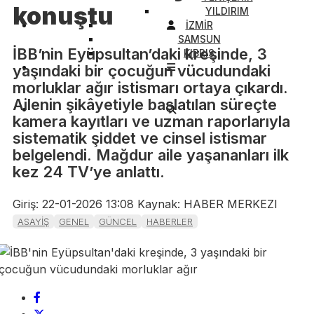
konuştu
YILDIRIM
İZMİR
SAMSUN
İBB’nin Eyüpsultan’daki kreşinde, 3
KIBRIS
yaşındaki bir çocuğun vücudundaki
morluklar ağır istismarı ortaya çıkardı.
Ailenin şikâyetiyle başlatılan süreçte
kamera kayıtları ve uzman raporlarıyla
sistematik şiddet ve cinsel istismar
belgelendi. Mağdur aile yaşananları ilk
kez 24 TV’ye anlattı.
Giriş: 22-01-2026 13:08
Kaynak: HABER MERKEZI
ASAYİŞ
GENEL
GÜNCEL
HABERLER