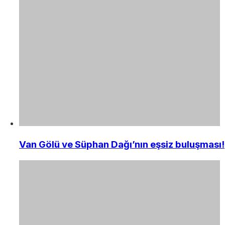
Van Gölü ve Süphan Dağı’nın eşsiz buluşması!