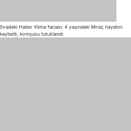
Sıradaki Haber
Klima faciası: 4 yaşındaki Miraç hayatını
kaybetti, komşusu tutuklandı