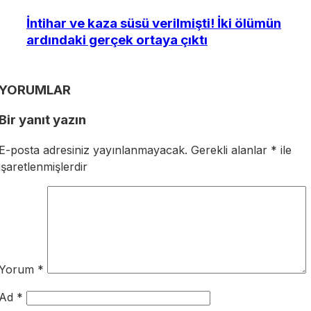
İntihar ve kaza süsü verilmişti! İki ölümün
ardındaki gerçek ortaya çıktı
YORUMLAR
Bir yanıt yazın
E-posta adresiniz yayınlanmayacak.
Gerekli alanlar
*
ile
işaretlenmişlerdir
Yorum
*
Ad
*