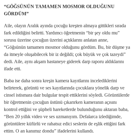
“GÖĞSÜNÜN TAMAMEN MOSMOR OLDUĞUNU
GÖRDÜM”
Aile, olayın Aralık ayında çocuğu kreşten almaya gittikleri sırada
fark edildiğini belirtti. Yardımcı öğretmenin “bir şey oldu mu”
sorusu üzerine çocuğun üzerini açtıklarını anlatan anne,
“Göğsünün tamamen mosmor olduğunu gördüm. Bu, bir düşme ya
da itmeyle oluşabilecek bir iz değildi; çok büyük ve çok tazeydi”
dedi. Aile, aynı akşam hastaneye giderek darp raporu aldıklarını
ifade etti.
Baba ise daha sonra kreşin kamera kayıtlarını incelediklerini
belirterek, görüntü ve ses kayıtlarında çocuklara yönelik darp ve
cinsel istismara dair bulgular tespit ettiklerini söyledi. Görüntülerde
bir öğretmenin çocuğun üstünü çıkarırken kameranın açısını
kontrol ettiğini ve şüpheli hareketlerde bulunduğunu aktaran baba,
“Ben 20 yıllık video ve ses uzmanıyım. Defalarca izlediğimde,
görüntülere küfürlü ve rahatsız edici seslerin de eşlik ettiğini fark
ettim. O an kanımız dondu” ifadelerini kullandı.