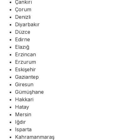
Çankırı
Çorum
Denizli
Diyarbakır
Düzce
Edirne
Elazığ
Erzincan
Erzurum
Eskişehir
Gaziantep
Giresun
Gümüşhane
Hakkari
Hatay
Mersin
Iğdır
Isparta
Kahramanmaraş