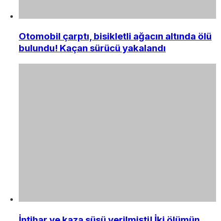
Otomobil çarptı, bisikletli ağacın altında ölü
bulundu! Kaçan sürücü yakalandı
İntihar ve kaza süsü verilmişti! İki ölümün