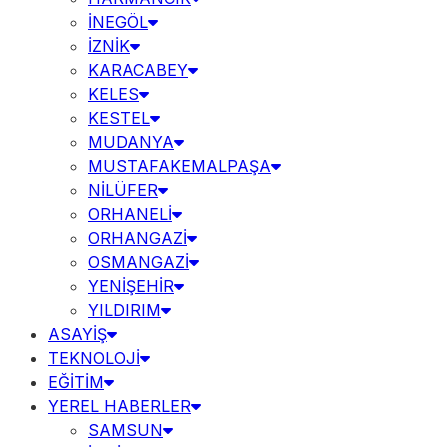
İNEGÖL
İZNİK
KARACABEY
KELES
KESTEL
MUDANYA
MUSTAFAKEMALPAŞA
NİLÜFER
ORHANELİ
ORHANGAZİ
OSMANGAZİ
YENİŞEHİR
YILDIRIM
ASAYİŞ
TEKNOLOJİ
EĞİTİM
YEREL HABERLER
SAMSUN