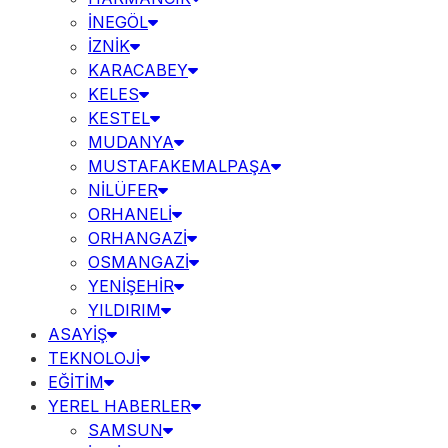
İNEGÖL
İZNİK
KARACABEY
KELES
KESTEL
MUDANYA
MUSTAFAKEMALPAŞA
NİLÜFER
ORHANELİ
ORHANGAZİ
OSMANGAZİ
YENİŞEHİR
YILDIRIM
ASAYİŞ
TEKNOLOJİ
EĞİTİM
YEREL HABERLER
SAMSUN