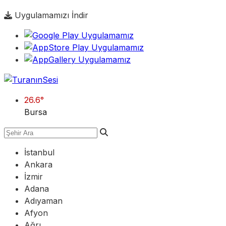
Uygulamamızı İndir
26.6
°
Bursa
İstanbul
Ankara
İzmir
Adana
Adıyaman
Afyon
Ağrı