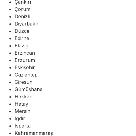
Çankırı
Çorum
Denizli
Diyarbakır
Düzce
Edirne
Elazığ
Erzincan
Erzurum
Eskişehir
Gaziantep
Giresun
Gümüşhane
Hakkari
Hatay
Mersin
Iğdır
Isparta
Kahramanmaraş