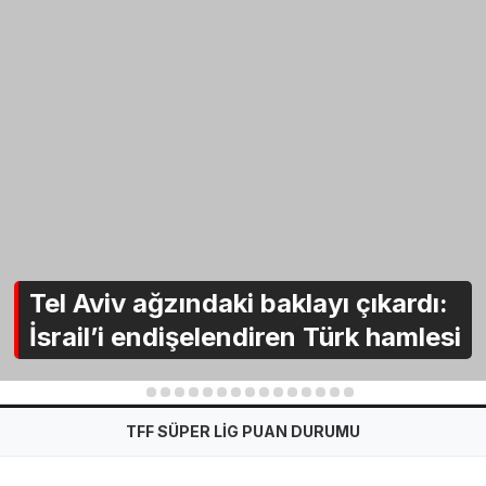
Tel Aviv ağzındaki baklayı çıkardı:
İsrail’i endişelendiren Türk hamlesi
1
2
3
4
5
6
7
8
9
10
11
12
13
14
15
TFF SÜPER LİG PUAN DURUMU