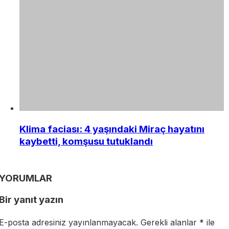
Klima faciası: 4 yaşındaki Miraç hayatını
kaybetti, komşusu tutuklandı
YORUMLAR
Bir yanıt yazın
E-posta adresiniz yayınlanmayacak.
Gerekli alanlar
*
ile