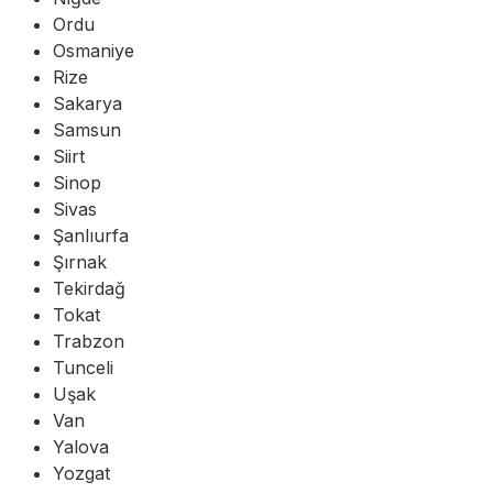
Ordu
Osmaniye
Rize
Sakarya
Samsun
Siirt
Sinop
Sivas
Şanlıurfa
Şırnak
Tekirdağ
Tokat
Trabzon
Tunceli
Uşak
Van
Yalova
Yozgat