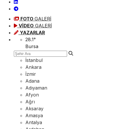
FOTO
GALERİ
VİDEO
GALERİ
YAZARLAR
28.1
°
Bursa
İstanbul
Ankara
İzmir
Adana
Adıyaman
Afyon
Ağrı
Aksaray
Amasya
Antalya