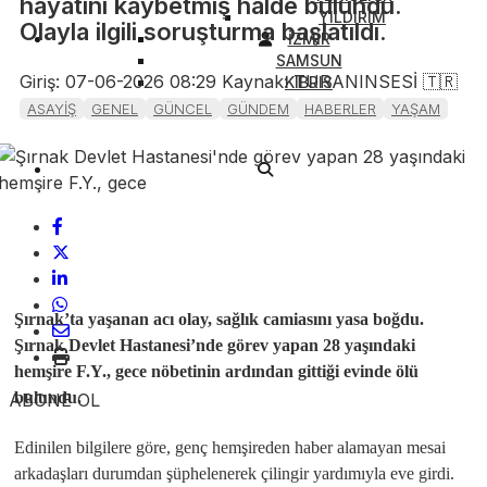
hayatını kaybetmiş halde bulundu.
YILDIRIM
Olayla ilgili soruşturma başlatıldı.
İZMİR
SAMSUN
Giriş: 07-06-2026 08:29
Kaynak: TURANINSESİ 🇹🇷
KIBRIS
ASAYİŞ
GENEL
GÜNCEL
GÜNDEM
HABERLER
YAŞAM
Şırnak’ta yaşanan acı olay, sağlık camiasını yasa boğdu.
Şırnak Devlet Hastanesi’nde görev yapan 28 yaşındaki
hemşire F.Y., gece nöbetinin ardından gittiği evinde ölü
bulundu.
ABONE OL
Edinilen bilgilere göre, genç hemşireden haber alamayan mesai
arkadaşları durumdan şüphelenerek çilingir yardımıyla eve girdi.