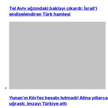
Tel Aviv ağzındaki baklayı çıkardı: İsrail’i
endişelendiren Türk hamlesi
Yunan’ın Körfez hesabı tutmadı! Atina yıllarca
uğraştı, imzayı Türkiye attı