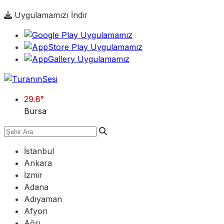
Uygulamamızı İndir
29.8
°
Bursa
İstanbul
Ankara
İzmir
Adana
Adıyaman
Afyon
Ağrı