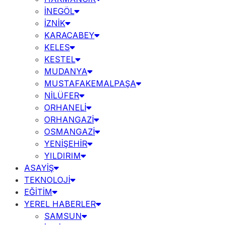
İNEGÖL
İZNİK
KARACABEY
KELES
KESTEL
MUDANYA
MUSTAFAKEMALPAŞA
NİLÜFER
ORHANELİ
ORHANGAZİ
OSMANGAZİ
YENİŞEHİR
YILDIRIM
ASAYİŞ
TEKNOLOJİ
EĞİTİM
YEREL HABERLER
SAMSUN